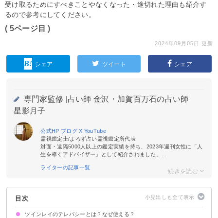
受け取るためにすべきことやなくなった・途切れた理由も紹介す
るので参考にしてください。
( 5ページ目 )
2024年09月05日 更新
シェア
ツイート
シェア
専門家監修 |
占い師 金沢・加賀百万石の占い師
星影月子
公式HP
ブログ
X
YouTube
霊視鑑定士/よろず占い霊視鑑定所代表
対面・遠隔5000人以上の鑑定実績を持ち、2023年週刊女性に「人
生を導くアドバイザー」として紹介されました。...
ライターの記事一覧
目次
ツインレイのテレパシーとは？なぜ使える？