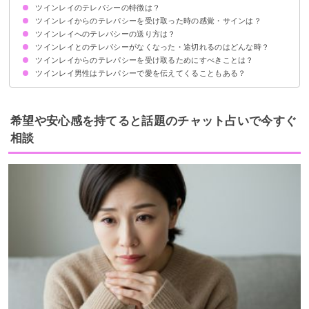
ツインレイのテレパシーの特徴は？
テレパシーとは相手の考え・感情が直接伝わってくること
同じ魂の片割れであるツインレイはテレパシーが使える
ツインレイからのテレパシーを受け取った時の感覚・サインは？
互いの感情がわかる
テレパシーの力は関係性で違う
ツインレイ同士で嘘が隠せなくなる
いつもそばにいる感じがする
お互いの愛情を確かめられる
ツインレイへのテレパシーの送り方は？
耳鳴りがする
唇に違和感がある
寒気・動悸がする
しびれを感じる
相手の声が聞こえる
体の一部に痛みを感じる
相手の匂いを感じる
キスしたい衝動に駆られる
自然に涙が出る
相手のリアルな夢を見る
ツインレイとのテレパシーがなくなった・途切れるのはどんな時？
①相手のこと・送りたい気持ちをイメージする
②チャクラを解放する
③会話をするかのように相手に伝える
ツインレイからのテレパシーを受け取るためにすべきことは？
リラックスできていない
慌ただしい生活を送っている
サイレント期間
ツインレイ男性はテレパシーで愛を伝えてくることもある？
リラックスした状態を作る
波動を上げる
希望や安心感を持てると話題のチャット占いで今すぐ
相談