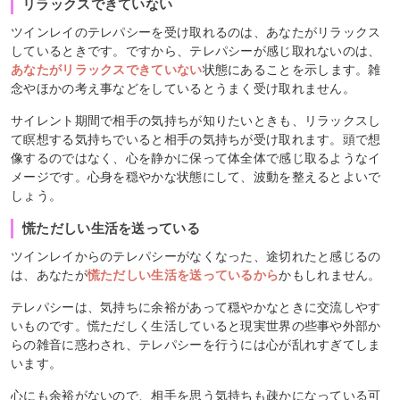
リラックスできていない
ツインレイのテレパシーを受け取れるのは、あなたがリラックス
しているときです。ですから、テレパシーが感じ取れないのは、
あなたがリラックスできていない
状態にあることを示します。雑
念やほかの考え事などをしているとうまく受け取れません。
サイレント期間で相手の気持ちが知りたいときも、リラックスし
て瞑想する気持ちでいると相手の気持ちが受け取れます。頭で想
像するのではなく、心を静かに保って体全体で感じ取るようなイ
メージです。心身を穏やかな状態にして、波動を整えるとよいで
しょう。
慌ただしい生活を送っている
ツインレイからのテレパシーがなくなった、途切れたと感じるの
は、あなたが
慌ただしい生活を送っているから
かもしれません。
テレパシーは、気持ちに余裕があって穏やかなときに交流しやす
いものです。慌ただしく生活していると現実世界の些事や外部か
らの雑音に惑わされ、テレパシーを行うには心が乱れすぎてしま
います。
心にも余裕がないので、相手を思う気持ちも疎かになっている可