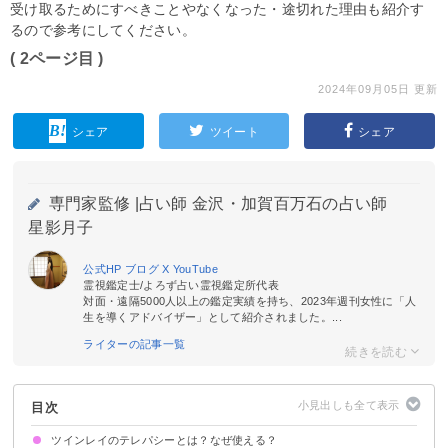
受け取るためにすべきことやなくなった・途切れた理由も紹介す
るので参考にしてください。
( 2ページ目 )
2024年09月05日 更新
シェア
ツイート
シェア
専門家監修 |
占い師 金沢・加賀百万石の占い師
星影月子
公式HP
ブログ
X
YouTube
霊視鑑定士/よろず占い霊視鑑定所代表
対面・遠隔5000人以上の鑑定実績を持ち、2023年週刊女性に「人
生を導くアドバイザー」として紹介されました。...
ライターの記事一覧
目次
ツインレイのテレパシーとは？なぜ使える？