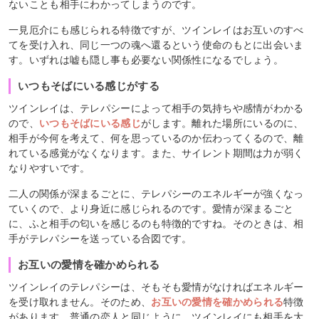
ないことも相手にわかってしまうのです。
一見厄介にも感じられる特徴ですが、ツインレイはお互いのすべ
てを受け入れ、同じ一つの魂へ還るという使命のもとに出会いま
す。いずれは嘘も隠し事も必要ない関係性になるでしょう。
いつもそばにいる感じがする
ツインレイは、テレパシーによって相手の気持ちや感情がわかる
ので、
いつもそばにいる感じ
がします。離れた場所にいるのに、
相手が今何を考えて、何を思っているのか伝わってくるので、離
れている感覚がなくなります。また、サイレント期間は力が弱く
なりやすいです。
二人の関係が深まるごとに、テレパシーのエネルギーが強くなっ
ていくので、より身近に感じられるのです。愛情が深まるごと
に、ふと相手の匂いを感じるのも特徴的ですね。そのときは、相
手がテレパシーを送っている合図です。
お互いの愛情を確かめられる
ツインレイのテレパシーは、そもそも愛情がなければエネルギー
を受け取れません。そのため、
お互いの愛情を確かめられる
特徴
があります。普通の恋人と同じように、ツインレイにも相手を大