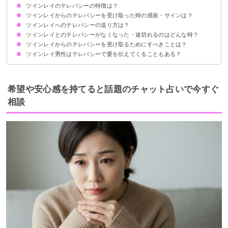
ツインレイのテレパシーの特徴は？
テレパシーとは相手の考え・感情が直接伝わってくること
同じ魂の片割れであるツインレイはテレパシーが使える
ツインレイからのテレパシーを受け取った時の感覚・サインは？
互いの感情がわかる
テレパシーの力は関係性で違う
ツインレイ同士で嘘が隠せなくなる
いつもそばにいる感じがする
お互いの愛情を確かめられる
ツインレイへのテレパシーの送り方は？
耳鳴りがする
唇に違和感がある
寒気・動悸がする
しびれを感じる
相手の声が聞こえる
体の一部に痛みを感じる
相手の匂いを感じる
キスしたい衝動に駆られる
自然に涙が出る
相手のリアルな夢を見る
ツインレイとのテレパシーがなくなった・途切れるのはどんな時？
①相手のこと・送りたい気持ちをイメージする
②チャクラを解放する
③会話をするかのように相手に伝える
ツインレイからのテレパシーを受け取るためにすべきことは？
リラックスできていない
慌ただしい生活を送っている
サイレント期間
ツインレイ男性はテレパシーで愛を伝えてくることもある？
リラックスした状態を作る
波動を上げる
希望や安心感を持てると話題のチャット占いで今すぐ
相談