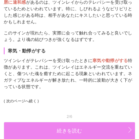
唇に違和感
があるのは、ツインレイからのテレパシーを受け取っ
ているためといわれています。特に、しびれるようなピリピリと
した感じがある時は、相手があなたにキスしたいと思っている時
かもしれません。
このサインが現れたら、実際に会って触れ合ってみると良いでし
ょう。より魂の結びつきが強くなるはずです。
寒気・動悸がする
ツインレイがテレパシーを受け取ったときに
寒気や動悸がする
特
徴があります。これは、ツインレイはエネルギー交流を重ねてい
くと、傷ついた魂を癒すために起こる現象といわれています。ネ
ガティブなエネルギーが解き放たれ、一時的に波動が大きく下が
っている状態です。
( 次のページへ続く )
2/6
続きを読む