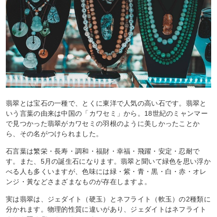
翡翠とは宝石の一種で、とくに東洋で人気の高い石です。翡翠と
いう言葉の由来は中国の「カワセミ」から。18世紀のミャンマー
で見つかった翡翠がカワセミの羽根のように美しかったことか
ら、その名がつけられました。
石言葉は繁栄・長寿・調和・福財・幸福・飛躍・安定・忍耐で
す。また、5月の誕生石になります。翡翠と聞いて緑色を思い浮か
べる人も多くいますが、色味には緑・紫・青・黒・白・赤・オレ
ンジ・黃などさまざまなものが存在しますよ。
実は翡翠は、ジェダイト（硬玉）とネフライト（軟玉）の2種類に
分かれます。物理的性質に違いがあり、ジェダイトはネフライト