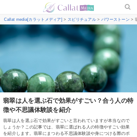
Callat media[カラットメディア]
>
スピリチュアル
>
パワーストーン
>
翡翠は人を選ぶ石で効果がすごい？合う人の特
徴や不思議体験談を紹介
翡翠は人を選ぶ石で効果がすごいと言われていますが本当なので
しょうか？この記事では、翡翠に選ばれる人の特徴やすごい効果
を紹介します。翡翠にまつわる不思議体験談や身につける際のポ