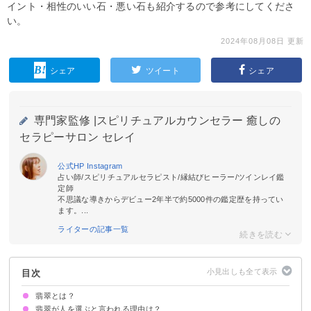
イント・相性のいい石・悪い石も紹介するので参考にしてくださ
い。
2024年08月08日 更新
シェア
ツイート
シェア
専門家監修 |
スピリチュアルカウンセラー 癒しの
セラピーサロン セレイ
公式HP
Instagram
占い師/スピリチュアルセラピスト/縁結びヒーラー/ツインレイ鑑
定師
不思議な導きからデビュー2年半で約5000件の鑑定歴を持ってい
ます。...
ライターの記事一覧
目次
翡翠とは？
翡翠が人を選ぶと言われる理由は？