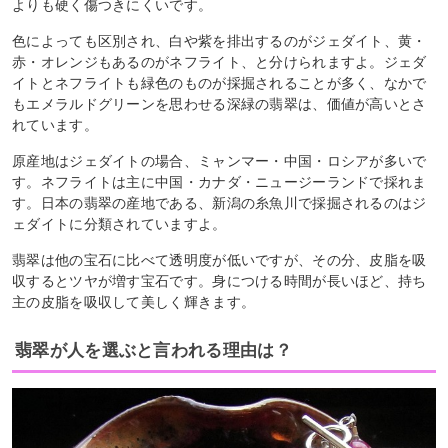
よりも硬く傷つきにくいです。
色によっても区別され、白や紫を排出するのがジェダイト、黄・
赤・オレンジもあるのがネフライト、と分けられますよ。ジェダ
イトとネフライトも緑色のものが採掘されることが多く、なかで
もエメラルドグリーンを思わせる深緑の翡翠は、価値が高いとさ
れています。
原産地はジェダイトの場合、ミャンマー・中国・ロシアが多いで
す。ネフライトは主に中国・カナダ・ニュージーランドで採れま
す。日本の翡翠の産地である、新潟の糸魚川で採掘されるのはジ
ェダイトに分類されていますよ。
翡翠は他の宝石に比べて透明度が低いですが、その分、皮脂を吸
収するとツヤが増す宝石です。身につける時間が長いほど、持ち
主の皮脂を吸収して美しく輝きます。
翡翠が人を選ぶと言われる理由は？