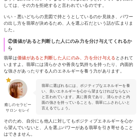
しては、その力を拒絶すると言われているのです。
いい・悪いどちらの意図で持とうとしているのか見抜き、パワー
の出し方を翡翠が決めるため、人を選ぶ石だという話が広まりま
した。
②価値があると判断した人にのみ力を分け与えてくれるか
ら
翡翠は
価値があると判断した人にのみ、力を分け与える
とされて
いますよ。翡翠には清らかさや善良な気持ちを持ったり、内面的
な強さがあったりする人のエネルギーを養う力があります。
翡翠に選ばれるには、ポジティブなエネルギーを養
い、良いエネルギーを心から望まなければならない
と言われています。真に善良であり、清らかさと内
面の強さを持っていることも、翡翠にふさわしいと
癒しのセラピー
言えるでしょう。
サロン セレイ
そのため、自分にも他人に対してもポジティブエネルギーを心か
ら望んでいないと、人を選ぶパワーがある翡翠を引き寄せること
はできません。