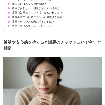
翡翠に選ばれる人の特徴は？
①翡翠は持ち主の意図を見抜くことができるから
②価値があると判断した人にのみ力を分け与えてくれるから
翡翠が合わない・相性が悪い人の特徴は？
①明確な目標がある人
②忍耐強く謙虚な人
③自立する気持ちが強い人
④災難から身を守りたい人
⑤心の平穏を望んでいる人
翡翠の効果はすごい？得られるご利益は？
① ネガティブ思考の人
②ぼんやりと生きている人
③強い力を求めている人
翡翠のすごい効果にまつわる体験談を紹介！
①持ち主の人徳・霊格を上げる
②霊力が高まる
③ビジネスの繁栄と成功を守護する
④健康や長寿のご利益
⑤魔を除ける
翡翠を身につける際のポイントは？
①癒しの効果を得た体験談
②腰痛緩和効果もある糸魚川の翡翠の体験談
③魔除けとして彼氏にもらった体験談
翡翠と相性の悪い石・いい石は？
定期的に浄化する
体調不良や合わないと感じたら装着を止める
傷がつきやすいのでこまめに布等でクリーニングする
相性の悪い石
相性のいい石
希望や安心感を持てると話題のチャット占いで今すぐ
相談