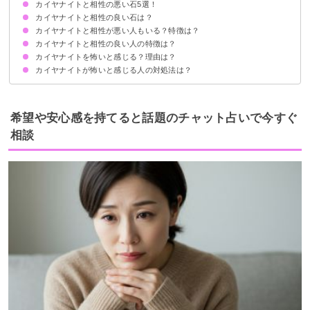
カイヤナイトと相性の悪い石5選！
得られる効果
カイヤナイトと相性の良い石は？
①スギライト
②ルビー
③ラブラドライト
④モルダバイト
⑤セレナイト
カイヤナイトと相性が悪い人もいる？特徴は？
①ムーンストーン：対人運UP
②ラピスラズリ：才能の開花
③シトリン：仕事運UP
④アメジスト：恋愛成就
⑤サファイヤ：自己成長
カイヤナイトと相性の良い人の特徴は？
優柔不断な人
好転反応・体調不良が起きる人
目標が明確になっていない人
頑固で人の意見を受け入れない人
変化を望んでいない人
カイヤナイトを怖いと感じる？理由は？
カイヤナイトが怖いと感じる人の対処法は？
エネルギーが非常に強く自分と合っていない
自分の波動が低い
負のエネルギーを抱えすぎている
変化が怖い
最初は着用時間は短くして徐々に慣らす
定期的に浄化する
穏やかなエネルギーの石と組み合わせる
希望や安心感を持てると話題のチャット占いで今すぐ
相談