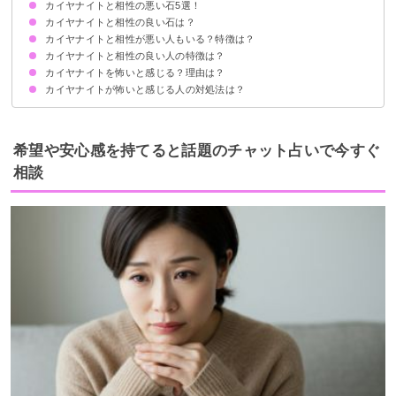
カイヤナイトと相性の悪い石5選！
得られる効果
カイヤナイトと相性の良い石は？
①スギライト
②ルビー
③ラブラドライト
④モルダバイト
⑤セレナイト
カイヤナイトと相性が悪い人もいる？特徴は？
①ムーンストーン：対人運UP
②ラピスラズリ：才能の開花
③シトリン：仕事運UP
④アメジスト：恋愛成就
⑤サファイヤ：自己成長
カイヤナイトと相性の良い人の特徴は？
優柔不断な人
好転反応・体調不良が起きる人
目標が明確になっていない人
頑固で人の意見を受け入れない人
変化を望んでいない人
カイヤナイトを怖いと感じる？理由は？
カイヤナイトが怖いと感じる人の対処法は？
エネルギーが非常に強く自分と合っていない
自分の波動が低い
負のエネルギーを抱えすぎている
変化が怖い
最初は着用時間は短くして徐々に慣らす
定期的に浄化する
穏やかなエネルギーの石と組み合わせる
希望や安心感を持てると話題のチャット占いで今すぐ
相談