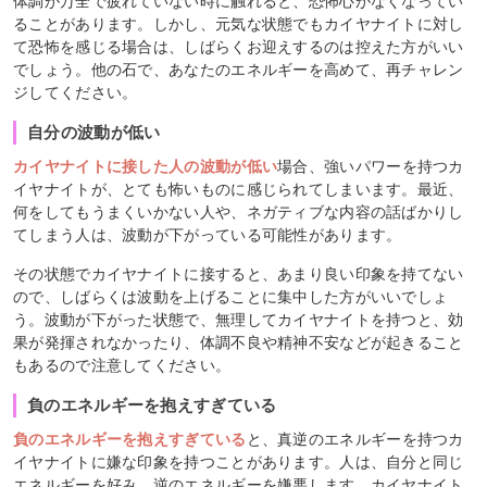
体調が万全で疲れていない時に触れると、恐怖心がなくなってい
ることがあります。しかし、元気な状態でもカイヤナイトに対し
て恐怖を感じる場合は、しばらくお迎えするのは控えた方がいい
でしょう。他の石で、あなたのエネルギーを高めて、再チャレン
ジしてください。
自分の波動が低い
カイヤナイトに接した人の波動が低い
場合、強いパワーを持つカ
イヤナイトが、とても怖いものに感じられてしまいます。最近、
何をしてもうまくいかない人や、ネガティブな内容の話ばかりし
てしまう人は、波動が下がっている可能性があります。
その状態でカイヤナイトに接すると、あまり良い印象を持てない
ので、しばらくは波動を上げることに集中した方がいいでしょ
う。波動が下がった状態で、無理してカイヤナイトを持つと、効
果が発揮されなかったり、体調不良や精神不安などが起きること
もあるので注意してください。
負のエネルギーを抱えすぎている
負のエネルギーを抱えすぎている
と、真逆のエネルギーを持つカ
イヤナイトに嫌な印象を持つことがあります。人は、自分と同じ
エネルギーを好み、逆のエネルギーを嫌悪します。カイヤナイト