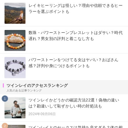
レイキヒーリングは怪しい？理由や信頼できるヒー
ラーを選ぶポイントも
数珠・パワーストーンブレスレットはダサい？時代
遅れ？男女別の評判と着こなし方も
パワーストーンをつけてる女はヤバい？おばさん
感？評判や身につけるポイントも
ツインレイのアクセスランキング
人気のある記事ランキング
1
ツインレイかどうかの確認方法22選！偽物の違い
は？勘違いして恥ずかしい時の対処法も
2024年09月06日
2
ツインレイとのセックスは気持ち良すぎる？体の相