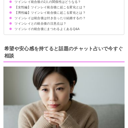
ツインレイ統合後の2人の関係性はどうなる？
【女性編】ツインレイ統合後に起こる変化とは？
使命に目覚める
深い安心感に包まれる
テレパシーで相手の思考や感情がわかる
魅力が増してより素敵になる
無償の愛を知る
幸福感が継続する
【男性編】ツインレイ統合後に起こる変化とは？
①独立心が向上する
②ポジティブ思考になる
③男性寄りの思考や感性になる
ツインレイは統合後は付き合ったり結婚するの？
①行動の目的が明確になる
②優しさや共感性が高まる
③内面から自信がみなぎる
ツインレイとの統合後の注意点は？
使命や関係性に左右されるので決まってはいない
ツインレイの統合後にまつわるよくあるQ&A
相手に執着しすぎないようにする
互いを尊重する
コミュニケーションをこまめに取る
ツインレイ男性が統合後に崩壊することはある？
ツインレイの統合後に離れることはある？
希望や安心感を持てると話題のチャット占いで今すぐ
相談