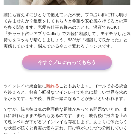
誰にも言えずにひとりで抱えていた不安、プロ占い師に打ち明け
てみませんか？鑑定をしてもらうと希望や安心感を持てるとの声
を多く聞きます。恋愛も仕事も将来のことも、深夜でもOK！
『チャット占いアプリCallat』で気軽に相談して、モヤモヤした気
持ちをスッキリ晴らしましょう。98%が『相談して良かった』と
実感しています。悩んでいる今こそ変わるチャンスです。
今すぐプロに占ってもらう
ツインレイの統合後に
離れる
こともあります。ゴールである統合
を終えると、好奇心旺盛なツインレイであれば新しい世界を求め
るからです。その後、再度一緒になることが多いといわれます。
ですが、統合後は魂の物理的な距離があっても問題ないため、ま
れに離れたままの場合もあるのです。また、統合後に努力を止め
て魂レベルが下がるツインレイも存在します。あまりに体たらく
な状態が続くと真実の愛を忘れ、再び魂が少しづつ分離していく