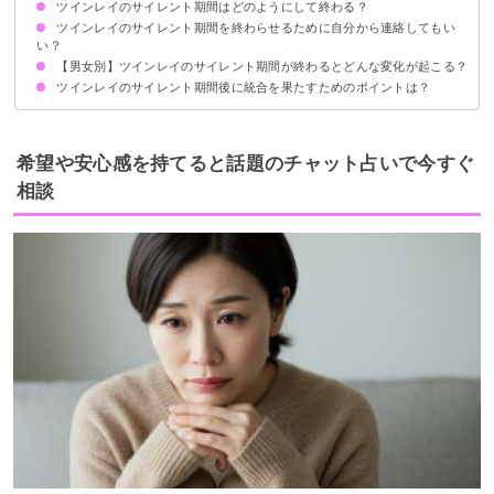
ツインレイのサイレント期間はどのようにして終わる？
①夢にツインレイが出てくる
②原因不明の体調不良が続く
③人間関係に変化が起こる
④異性にモテるようになる
⑤今まで大切にしていたものが壊れる
⑥エンジェルナンバーを頻繁に見る
⑦一人でも幸せを感じられるようになる
⑧自己肯定感が高まり自分を愛せるようになる
⑨2人を再会させるための存在が現れる
⑩無性に環境を変えたくなる
⑪ランナーからの接触が始まる
ツインレイのサイレント期間を終わらせるために自分から連絡してもい
①ツインレイの相手から連絡が来る
②偶然ばったり会う
③共通の友人などを介して連絡が来る
い？
【男女別】ツインレイのサイレント期間が終わるとどんな変化が起こる？
ランナーから連絡することで終わるケースが多い
チェイサーは連絡せず自立して待つ
ツインレイのサイレント期間後に統合を果たすためのポイントは？
ツインレイ男性に起こる変化
ツインレイ女性に起こる変化
相手への執着を手放す
経済的・精神的にツインレイの相手から自立する
魂の成長を忘れずに目指す
ツインレイと統合できる未来をイメージして信じる
互いの価値観を尊重しつつ綿密にコミュニケーションを取る
希望や安心感を持てると話題のチャット占いで今すぐ
相談