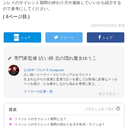
ンレイのサイレント期間の終わり方や連絡していいかも紹介する
ので参考にしてください。
( 4ページ目 )
2024年03月28日 更新
シェア
ツイート
シェア
専門家監修 |
占い師 北の隠れ魔女ゆうこ
公式HP
ブログ
X
Instagram
占い師／ヒーラー／スピリチュアルセラピスト
生まれながらの直感と霊感で占いを通してお客様に必要なメッセ
ージを届け、心を癒やしながら悩みを希望に変え、...
ライターの記事一覧
目次
ツインレイのサイレント期間とは？
ツインレイのサイレント期間の終わりを示す前兆・サインは？