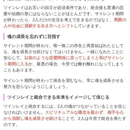
ツインレイはお互いの自立が必須条件であり、統合後も普通の恋
愛や結婚の形にはならないことがほとんどです。サイレント期間
が終わったら、2人だけの生活を考えて生きるのではなく、
周囲の
人や社会に貢献する生き方へとシフト
していきます。
魂の成長を忘れずに目指す
サイレント期間が終わり、唯一無二の存在と再度結ばれたとして
も、魂を成長させ続けなくてはいけません。一緒になれたことに
安心して、
以前のような恋愛関係に戻ってしまうと再びサイレン
ト期間に入る
か、最悪の場合、今世では離れ離れになってしまう
こともあります。
サイレント期間が終わって統合を望むなら、常に魂を成長させる
努力を怠らないようにしましょう。
ツインレイと統合できる未来をイメージして信じる
ツインレイと統合するには、2人の魂がつながっていることを信じ
なければいけません。
スピリチュアルな概念を疑わず、相手を心
から信頼し魂を成長させ続ける
ことで、2人は今世で統合を果たす
のです。