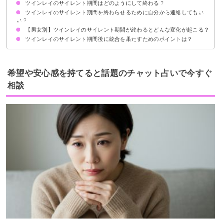
ツインレイのサイレント期間はどのようにして終わる？
①夢にツインレイが出てくる
②原因不明の体調不良が続く
③人間関係に変化が起こる
④異性にモテるようになる
⑤今まで大切にしていたものが壊れる
⑥エンジェルナンバーを頻繁に見る
⑦一人でも幸せを感じられるようになる
⑧自己肯定感が高まり自分を愛せるようになる
⑨2人を再会させるための存在が現れる
⑩無性に環境を変えたくなる
⑪ランナーからの接触が始まる
ツインレイのサイレント期間を終わらせるために自分から連絡してもい
①ツインレイの相手から連絡が来る
②偶然ばったり会う
③共通の友人などを介して連絡が来る
い？
【男女別】ツインレイのサイレント期間が終わるとどんな変化が起こる？
ランナーから連絡することで終わるケースが多い
チェイサーは連絡せず自立して待つ
ツインレイのサイレント期間後に統合を果たすためのポイントは？
ツインレイ男性に起こる変化
ツインレイ女性に起こる変化
相手への執着を手放す
経済的・精神的にツインレイの相手から自立する
魂の成長を忘れずに目指す
ツインレイと統合できる未来をイメージして信じる
互いの価値観を尊重しつつ綿密にコミュニケーションを取る
希望や安心感を持てると話題のチャット占いで今すぐ
相談