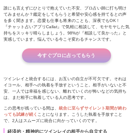
誰にも言えずにひとりで抱えていた不安、プロ占い師に打ち明け
てみませんか？鑑定をしてもらうと希望や安心感を持てるとの声
を多く聞きます。恋愛も仕事も将来のことも、深夜でもOK！
『チャット占いアプリCallat』で気軽に相談して、モヤモヤした気
持ちをスッキリ晴らしましょう。98%が『相談して良かった』と
実感しています。悩んでいる今こそ変わるチャンスです。
今すぐプロに占ってもらう
ツインレイと統合するには、お互いの自立が不可欠です。それは
イコール、
相手への執着を手放す
ということ。相手がいないと不
安、一人では幸福を感じない、離れていくのが怖いなどの気持ち
は、まだ相手に執着している人の思考です。
この思考が残っている間は、
統合に至らずサイレント期間が終わ
っても試練が続く
ことになります。こうした執着を手放すこと
で、2人はスムーズに統合に向かっていくのです。
経済的・精神的にツインレイの相手から自立する