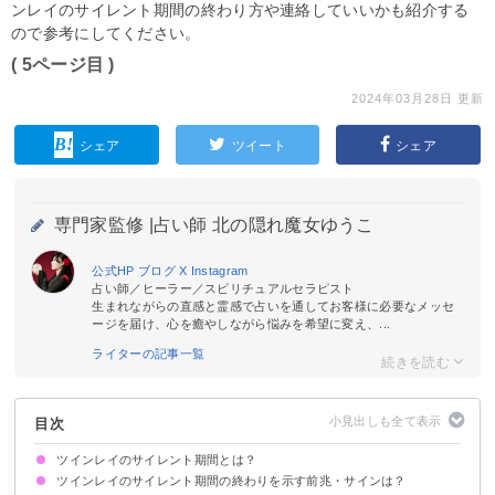
ンレイのサイレント期間の終わり方や連絡していいかも紹介する
ので参考にしてください。
( 5ページ目 )
2024年03月28日 更新
シェア
ツイート
シェア
専門家監修 |
占い師 北の隠れ魔女ゆうこ
公式HP
ブログ
X
Instagram
占い師／ヒーラー／スピリチュアルセラピスト
生まれながらの直感と霊感で占いを通してお客様に必要なメッセ
ージを届け、心を癒やしながら悩みを希望に変え、...
ライターの記事一覧
目次
ツインレイのサイレント期間とは？
ツインレイのサイレント期間の終わりを示す前兆・サインは？