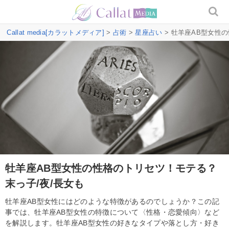
Callat media[カラットメディア]
>
占術
>
星座占い
> 牡羊座AB型女性
牡羊座AB型女性の性格のトリセツ！モテる？
末っ子/夜/長女も
牡羊座AB型女性にはどのような特徴があるのでしょうか？この記
事では、牡羊座AB型女性の特徴について〈性格・恋愛傾向〉など
を解説します。牡羊座AB型女性の好きなタイプや落とし方・好き