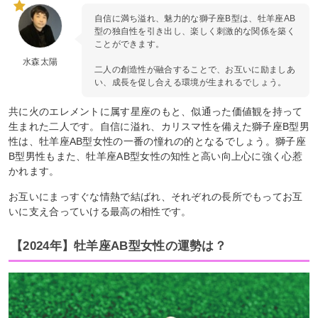
自信に満ち溢れ、魅力的な獅子座B型は、牡羊座AB
型の独自性を引き出し、楽しく刺激的な関係を築く
ことができます。
水森太陽
二人の創造性が融合することで、お互いに励ましあ
い、成長を促し合える環境が生まれるでしょう。
共に火のエレメントに属す星座のもと、似通った価値観を持って
生まれた二人です。自信に溢れ、カリスマ性を備えた獅子座B型男
性は、牡羊座AB型女性の一番の憧れの的となるでしょう。獅子座
B型男性もまた、牡羊座AB型女性の知性と高い向上心に強く心惹
かれます。
お互いにまっすぐな情熱で結ばれ、それぞれの長所でもってお互
いに支え合っていける最高の相性です。
【2024年】牡羊座AB型女性の運勢は？