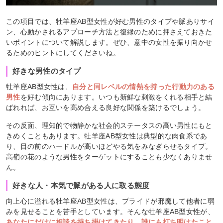
この項目では、牡羊座AB型女性が好む男性のタイプや脈ありサイ
ン、心動かされるアプローチ方法と復縁のために押さえておきた
いポイントについて解説します。ぜひ、意中の女性を振り向かせ
るためのヒントにしてくださいね。
好きな男性のタイプ
牡羊座AB型女性は、
自分と同レベルの情熱を持った行動力のある
男性
を好む傾向にあります。いつも新鮮な刺激をくれる相手と結
ばれれば、お互いを高め合える良好な関係を築けるでしょう。
その反面、理知的で物静かな社会的ステータスの高い男性にもと
きめくこともあります。牡羊座AB型女性は典型的な肉食系であ
り、目の前のハードルが高いほどやる気をみなぎらせるタイプ。
高嶺の花のような男性をターゲットにすることも少なくありませ
ん。
好きな人・本気で脈がある人に取る態度
向上心に溢れる牡羊座AB型女性は、プライドが邪魔して他者に弱
みを見せることを苦手としています。そんな牡羊座AB型女性が、
あなたにだけに相談を持ち掛けてきたり、誰にも打ち明けたこと