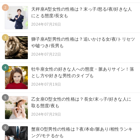
2
天秤座A型女性の性格は？末っ子/怒る/夜/好きな人
にとる態度/長女も
2024年07月26日
3
獅子座A型男性の性格は？追いかける女/夜/トリセツ
や嘘つき/長男も
2024年07月22日
4
牡牛座女性の好きな人への態度・脈ありサイン！落
とし方や好きな男性のタイプも
2024年07月19日
5
乙女座O型女性の性格は？長女/末っ子/好きな人に
取る態度/夜も
2024年07月29日
6
蟹座O型男性の性格は？夜/本命/脈あり/相性ランキ
ング/モテるかも