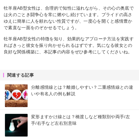
牡羊座AB型女性は、合理的で知性に溢れながら、その心の奥底で
は火のごとき闘争心を常に燃やし続けています。プライドの高さ
ゆえに簡単に人を頼れない性質ですが、一度心を開くと感情豊か
で素直な一面をのぞかせるでしょう。
牡羊座AB型女性の特徴を知り、効果的なアプローチ方法を実践す
ればきっと彼女を振り向かせられるはずです。気になる彼女との
良好な関係構築に、本記事の内容をぜひ参考にしてくださいね。
関連する記事
分離感情線とは？離婚しやすい？二重感情線との違
いや有名人の例も解説
変形ますかけ線とは？橋渡しなど種類別や両手/左
手/右手など左右別意味