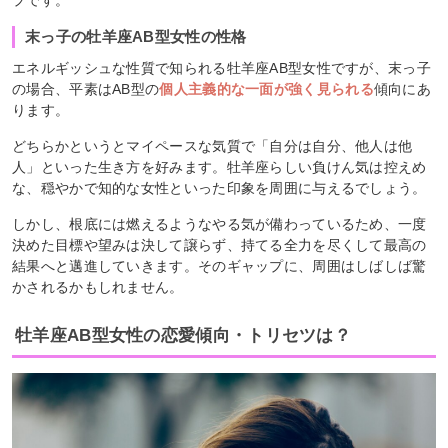
末っ子の牡羊座AB型女性の性格
エネルギッシュな性質で知られる牡羊座AB型女性ですが、末っ子
の場合、平素はAB型の
個人主義的な一面が強く見られる
傾向にあ
ります。
どちらかというとマイペースな気質で「自分は自分、他人は他
人」といった生き方を好みます。牡羊座らしい負けん気は控えめ
な、穏やかで知的な女性といった印象を周囲に与えるでしょう。
しかし、根底には燃えるようなやる気が備わっているため、一度
決めた目標や望みは決して譲らず、持てる全力を尽くして最高の
結果へと邁進していきます。そのギャップに、周囲はしばしば驚
かされるかもしれません。
牡羊座AB型女性の恋愛傾向・トリセツは？