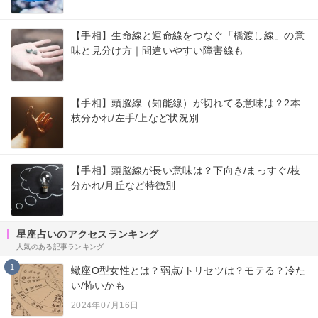
【手相】生命線と運命線をつなぐ「橋渡し線」の意
味と見分け方｜間違いやすい障害線も
【手相】頭脳線（知能線）が切れてる意味は？2本
枝分かれ/左手/上など状況別
【手相】頭脳線が長い意味は？下向き/まっすぐ/枝
分かれ/月丘など特徴別
星座占いのアクセスランキング
人気のある記事ランキング
1
蠍座O型女性とは？弱点/トリセツは？モテる？冷た
い/怖いかも
2024年07月16日