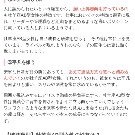
人に認められたいという願望から、
強い上昇志向を持っている
の
も牡羊座AB型女性の特徴です。仕事においてその特徴は顕著に現
れ、リーダーや管理職など組織をまとめるような高いポジション
に就いている人も多くいるようです。
牡羊座AB型女性は自己成長と研鑽を怠らず、その瞳は常に上を見
ています。ライバルが現れようものなら、その闘争心は更に熱く
燃え上がるでしょう。
⑤平凡を嫌う
安寧な日常が目の前にあっても、
あえて波乱万丈な道へと踏み込
んでいく
のが牡羊座AB型女性。それというのも、彼女たちは平凡
を何よりも嫌い、スリルや刺激を常に求めているからです。
周囲が尻込みするほどリスク満載の勝負事にすら、牡羊座AB型女
性は挑戦心に背中を押されるように立ち向かっていくでしょう。
ワクワクするような出来事や新たな発見に出会うたびに彼女たち
の瞳は輝き、それらすべてが本人の成長にもつながっていくので
す。