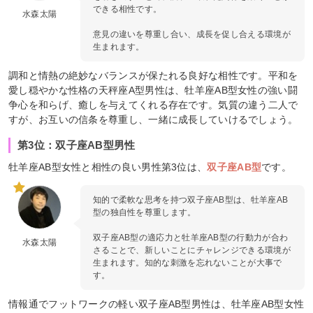
できる相性です。
水森太陽
意見の違いを尊重し合い、成長を促し合える環境が
生まれます。
調和と情熱の絶妙なバランスが保たれる良好な相性です。平和を
愛し穏やかな性格の天秤座A型男性は、牡羊座AB型女性の強い闘
争心を和らげ、癒しを与えてくれる存在です。気質の違う二人で
すが、お互いの信条を尊重し、一緒に成長していけるでしょう。
第3位：双子座AB型男性
牡羊座AB型女性と相性の良い男性第3位は、
双子座AB型
です。
知的で柔軟な思考を持つ双子座AB型は、牡羊座AB
型の独自性を尊重します。
双子座AB型の適応力と牡羊座AB型の行動力が合わ
水森太陽
さることで、新しいことにチャレンジできる環境が
生まれます。知的な刺激を忘れないことが大事で
す。
情報通でフットワークの軽い双子座AB型男性は、牡羊座AB型女性