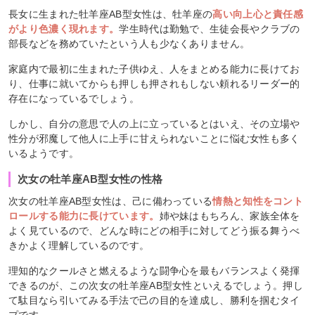
長女に生まれた牡羊座AB型女性は、牡羊座の
高い向上心と責任感
がより色濃く現れます。
学生時代は勤勉で、生徒会長やクラブの
部長などを務めていたという人も少なくありません。
家庭内で最初に生まれた子供ゆえ、人をまとめる能力に長けてお
り、仕事に就いてからも押しも押されもしない頼れるリーダー的
存在になっているでしょう。
しかし、自分の意思で人の上に立っているとはいえ、その立場や
性分が邪魔して他人に上手に甘えられないことに悩む女性も多く
いるようです。
次女の牡羊座AB型女性の性格
次女の牡羊座AB型女性は、己に備わっている
情熱と知性をコント
ロールする能力に長けています。
姉や妹はもちろん、家族全体を
よく見ているので、どんな時にどの相手に対してどう振る舞うべ
きかよく理解しているのです。
理知的なクールさと燃えるような闘争心を最もバランスよく発揮
できるのが、この次女の牡羊座AB型女性といえるでしょう。押し
て駄目なら引いてみる手法で己の目的を達成し、勝利を掴むタイ
プです。