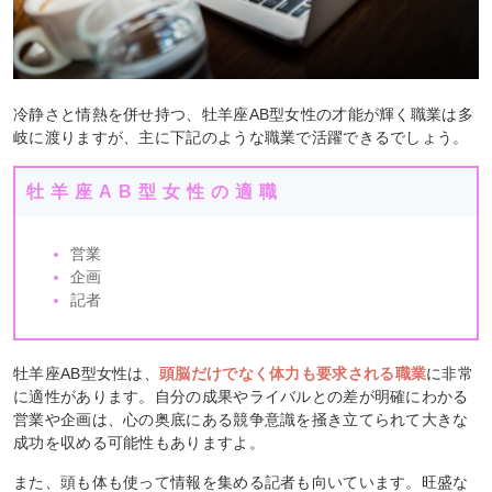
冷静さと情熱を併せ持つ、牡羊座AB型女性の才能が輝く職業は多
岐に渡りますが、主に下記のような職業で活躍できるでしょう。
牡羊座AB型女性の適職
営業
企画
記者
牡羊座AB型女性は、
頭脳だけでなく体力も要求される職業
に非常
に適性があります。自分の成果やライバルとの差が明確にわかる
営業や企画は、心の奥底にある競争意識を掻き立てられて大きな
成功を収める可能性もありますよ。
また、頭も体も使って情報を集める記者も向いています。旺盛な