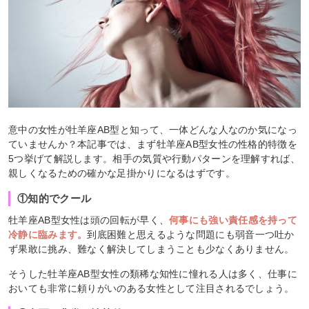
意中の女性が牡羊座AB型と知って、一体どんな人なのか気になっ
ていませんか？本記事では、まず牡羊座AB型女性の性格的特徴を
5つ挙げて解説します。相手の気質や行動パターンを理解すれば、
親しくなるための確かな足掛かりになるはずです。
①知的でクール
牡羊座AB型女性は頭の回転が早く、
何事にも強い責任感を持って
冷静に臨みます。
到底困難と思えるような問題にも弱音一つ吐か
ず果敢に挑み、難なく解決してしまうことも少なくありません。
そうした牡羊座AB型女性の類稀な知性に憧れる人は多く、仕事に
おいても非常に頼りがいのある女性として注目されるでしょう。