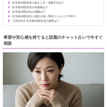
牡羊座AB型女性の落とし方・攻略方法は？
男性を翻弄するのでモテる
喜怒哀楽が激しい
恋愛を通して成長する
牡羊座AB型女性の結婚観は？
好きな男性のタイプ
好きな人・本気で脈がある人に取る態度
おすすめのアプローチ方法
復縁するためのポイント
牡羊座AB型女性の適職は？
牡羊座AB型女性と相性が良い男性ランキングTOP5！
【2024年】牡羊座AB型女性の運勢は？
第5位：水瓶座B型男性
第4位：天秤座A型男性
第3位：双子座AB型男性
第2位：射手座AB型男性
第1位：獅子座B型男性
希望や安心感を持てると話題のチャット占いで今すぐ
相談