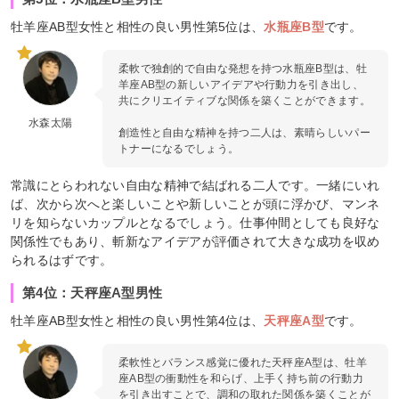
牡羊座AB型女性と相性の良い男性第5位は、
水瓶座B型
です。
柔軟で独創的で自由な発想を持つ水瓶座B型は、牡
羊座AB型の新しいアイデアや行動力を引き出し、
共にクリエイティブな関係を築くことができます。
水森太陽
創造性と自由な精神を持つ二人は、素晴らしいパー
トナーになるでしょう。
常識にとらわれない自由な精神で結ばれる二人です。一緒にいれ
ば、次から次へと楽しいことや新しいことが頭に浮かび、マンネ
リを知らないカップルとなるでしょう。仕事仲間としても良好な
関係性でもあり、斬新なアイデアが評価されて大きな成功を収め
られるはずです。
第4位：天秤座A型男性
牡羊座AB型女性と相性の良い男性第4位は、
天秤座A型
です。
柔軟性とバランス感覚に優れた天秤座A型は、牡羊
座AB型の衝動性を和らげ、上手く持ち前の行動力
を引き出すことで、調和の取れた関係を築くことが