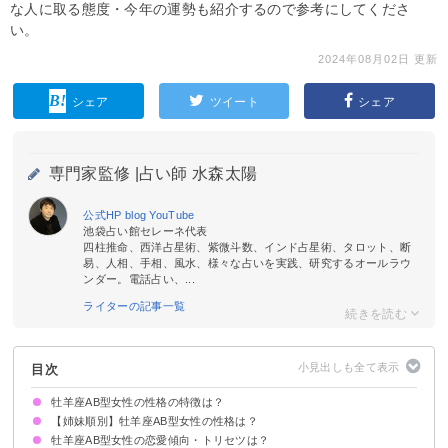
な人に取る態度・今年の運勢も紹介するので参考にしてくださ
い。
2024年08月02日 更新
シェア
ツイート
シェア
専門家監修 |
占い師 水森太陽
公式HP
blog
YouTube
池袋占い館セレーネ代表
四柱推命、西洋占星術、紫微斗数、インド占星術、タロット、断
易、人相、手相、風水、様々な占いを実践、研究するオールラウ
ンダー。電話占い、...
ライターの記事一覧
目次
牡羊座AB型女性の性格の特徴は？
【姉妹順別】牡羊座AB型女性の性格は？
①知的でクール
②内面は非常に情熱的
③怖いもの知らず
④上昇志向が強い
⑤平凡を嫌う
牡羊座AB型女性の恋愛傾向・トリセツは？
長女の牡羊座AB型女性の性格
次女の牡羊座AB型女性の性格
末っ子の牡羊座AB型女性の性格