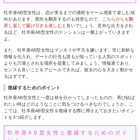
牡羊座AB型女性は、恋が実るまでの過程をゲーム感覚で楽しむ傾
向があります。異性を翻弄するのも得意なので、
こちらからも翻
弄し返して駆け引きを楽しむ
と良いでしょう。意外な出方をされ
るほど、牡羊座AB型女性のテンションは一層上がっていきます
よ。
また、牡羊座AB型女性はマンネリや平凡を嫌います。常に新鮮な
情報を仕入れ、デートの行先も誰もが知っている人気のスポット
よりも穴場とされる場所を提案してみましょう。情報通であり、
センスも良いことをアピールできれば、彼女の心を大きく動かせ
るはずです。
復縁するためのポイント
牡羊座AB型女性と一度は袂を分かってしまったものの、再び結ば
れたい時はどのようなことに気をつけるべきなのでしょうか。こ
こでは、牡羊座AB型女性を復縁する際に押さえておきたいポイン
トを3つ紹介します。
牡羊座AB型女性と復縁するためのポイ