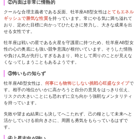
②内面は非常に情熱的
クールな合理主義者である反面、牡羊座AB型女性は
とてもエネル
ギッシュで勝気な性質
を持っています。常にやる気に満ち溢れて
おり、定めた目標に向かってひたむきに努力し、大きな成果を出
せる女性です。
牡羊座は戦いの星である火星を守護星に持つため、牡羊座AB型女
性の心の奥底にも強い競争意識が根付いています。そうした情熱
や負けん気が先行しすぎるあまり、時として周りのことが見えな
くなってしまうこともあるようです。
③怖いもの知らず
牡羊座AB型女性は、
何事にも物怖じしない挑戦心旺盛なタイプ
で
す。相手の地位がいかに高かろうと自分の意見をはっきり伝え、
リスクの大きいことにも恐れずに立ち向かう強靭なメンタリティ
を持っています。
失敗や望まぬ結果にも決してへこたれず、己の糧として未来へと
活かしていける前向きさに、周囲も勇気をもらっているはずで
す。
④上昇志向が強い