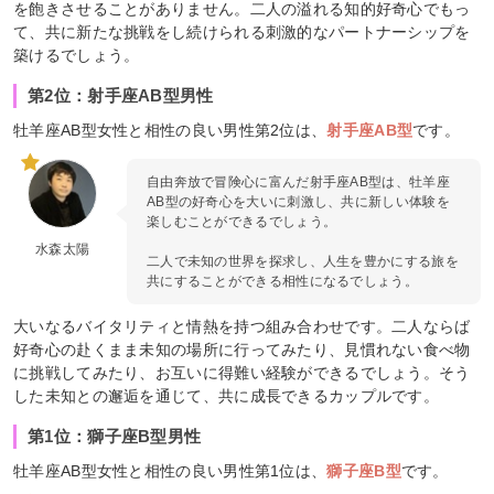
を飽きさせることがありません。二人の溢れる知的好奇心でもっ
て、共に新たな挑戦をし続けられる刺激的なパートナーシップを
築けるでしょう。
第2位：射手座AB型男性
牡羊座AB型女性と相性の良い男性第2位は、
射手座AB型
です。
自由奔放で冒険心に富んだ射手座AB型は、牡羊座
AB型の好奇心を大いに刺激し、共に新しい体験を
楽しむことができるでしょう。
水森太陽
二人で未知の世界を探求し、人生を豊かにする旅を
共にすることができる相性になるでしょう。
大いなるバイタリティと情熱を持つ組み合わせです。二人ならば
好奇心の赴くまま未知の場所に行ってみたり、見慣れない食べ物
に挑戦してみたり、お互いに得難い経験ができるでしょう。そう
した未知との邂逅を通じて、共に成長できるカップルです。
第1位：獅子座B型男性
牡羊座AB型女性と相性の良い男性第1位は、
獅子座B型
です。