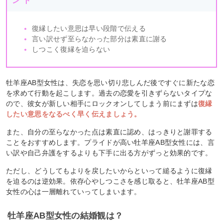
ント
復縁したい意思は早い段階で伝える
言い訳せず至らなかった部分は素直に謝る
しつこく復縁を迫らない
牡羊座AB型女性は、失恋を思い切り悲しんだ後ですぐに新たな恋
を求めて行動を起こします。過去の恋愛を引きずらないタイプな
ので、彼女が新しい相手にロックオンしてしまう前にまずは
復縁
したい意思をなるべく早く伝えましょう。
また、自分の至らなかった点は素直に認め、はっきりと謝罪する
ことをおすすめします。プライドが高い牡羊座AB型女性には、言
い訳や自己弁護をするよりも下手に出る方がずっと効果的です。
ただし、どうしてもよりを戻したいからといって縋るように復縁
を迫るのは逆効果。依存心やしつこさを感じ取ると、牡羊座AB型
女性の心は一層離れていってしまいます。
牡羊座AB型女性の結婚観は？