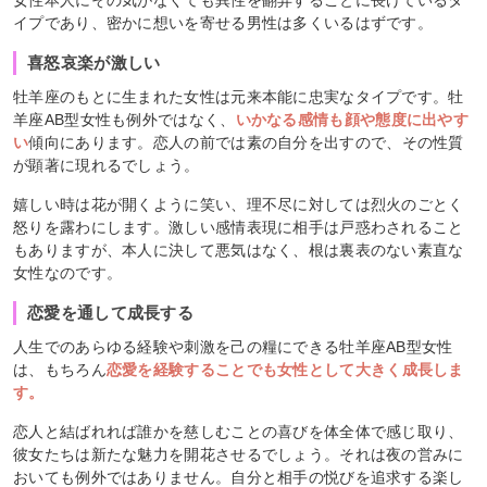
女性本人にその気がなくても異性を翻弄することに長けているタ
イプであり、密かに想いを寄せる男性は多くいるはずです。
喜怒哀楽が激しい
牡羊座のもとに生まれた女性は元来本能に忠実なタイプです。牡
羊座AB型女性も例外ではなく、
いかなる感情も顔や態度に出やす
い
傾向にあります。恋人の前では素の自分を出すので、その性質
が顕著に現れるでしょう。
嬉しい時は花が開くように笑い、理不尽に対しては烈火のごとく
怒りを露わにします。激しい感情表現に相手は戸惑わされること
もありますが、本人に決して悪気はなく、根は裏表のない素直な
女性なのです。
恋愛を通して成長する
人生でのあらゆる経験や刺激を己の糧にできる牡羊座AB型女性
は、もちろん
恋愛を経験することでも女性として大きく成長しま
す。
恋人と結ばれれば誰かを慈しむことの喜びを体全体で感じ取り、
彼女たちは新たな魅力を開花させるでしょう。それは夜の営みに
おいても例外ではありません。自分と相手の悦びを追求する楽し