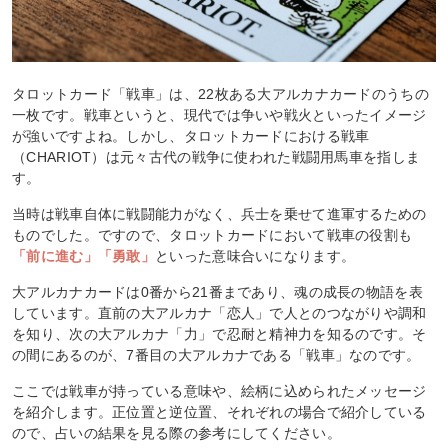
タロットカード「戦車」は、22枚ある大アルカナカードのうちの
一枚です。戦車というと、現代では争いや戦火といったイメージ
が強いですよね。しかし、タロットカードにおける戦車
（CHARIOT）は元々古代の戦争に使われた戦闘用馬車を指しま
す。
当時は戦車自体に戦闘能力がなく、兵士を乗せて進軍するための
ものでした。ですので、タロットカードにおいて戦車の役割も
「前に進む」「勇敢」
といった意味合いになります。
大アルカナカードは0番から21番まであり、魂の成長の物語を表
しています。直前の大アルカナ「恋人」で人とのつながりや調和
を知り、次の大アルカナ「力」で忍耐と精神力を知るのです。そ
の間にあるのが、7番目の大アルカナである「戦車」なのです。
ここでは戦車が持っている意味や、絵柄に込められたメッセージ
を紹介します。正位置と逆位置、それぞれの場合で紹介している
ので、占いの結果を見る際の参考にしてください。