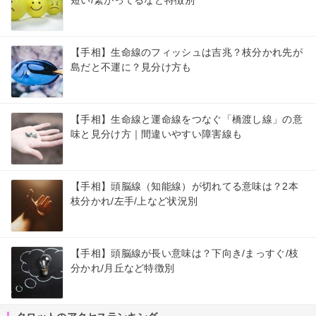
短い/繋がってるなど特徴別
【手相】生命線のフィッシュは吉兆？枝分かれ先が
島だと不運に？見分け方も
【手相】生命線と運命線をつなぐ「橋渡し線」の意
味と見分け方｜間違いやすい障害線も
【手相】頭脳線（知能線）が切れてる意味は？2本
枝分かれ/左手/上など状況別
【手相】頭脳線が長い意味は？下向き/まっすぐ/枝
分かれ/月丘など特徴別