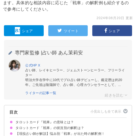
ます。具体的な相談内容に応じた「戦車」の解釈例も紹介するの
で参考にしてください。
2024年08月20日 更新
シェア
ツイート
シェア
専門家監修 |
占い師 あん茉莉安
公式HP
X
占い師、レイキヒーラー、ジェムストーンヒーラー、フリーライ
ター
明治大学在学中に10代でプロ占い師デビューし、鑑定歴は約20
年。ご先祖は陰陽師で、占い師、心理カウンセラーとして、...
ライターの記事一覧
目次
タロットカード『戦車』の意味とは？
タロットカード「戦車」の状況別の解釈は？
絵柄の示す意味
正位置が出た時の基本的な意味・解釈
逆位置が出た時の基本的な意味・解釈
【現役占い師が解説】悩み別「戦車」が出た時の解釈例！
恋愛｜正位置が出た時
恋愛｜逆位置が出た時
相手の気持ち｜正位置が出た時
相手の気持ち｜逆位置が出た時
復縁｜正位置が出た時
復縁｜逆位置が出た時
片思いの未来｜正位置が出た時
片思いの未来｜逆位置が出た時
仕事｜正位置が出た時
仕事｜逆位置が出た時
人間関係｜正位置が出た時
人間関係｜逆位置が出た時
金運｜正位置が出た時
金運｜逆位置が出た時