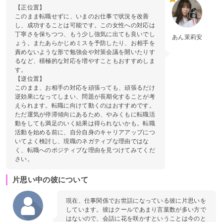
【正位置】
このまま転職せずに、いまのお仕事で状況を改善
し、成功することは可能です。この女性への対応は
丁寧さを保ちつつ、もう少し強気に出ても良いでし
あん茉莉安
ょう。またあらかじめミスを予防したり、お相手を
責めないような形で勉強会や対策会議を開いたりす
るなど、積極的な対応を増やすこともおすすめしま
す。
【逆位置】
このまま、お相手の対応を頑張っても、頑張るだけ
逆効果になってしまい、問題が長期化することが考
えられます。転職に向けて動くのはおすすめです。
ただ運気が停滞傾向にあるため、やみくもに転職活
動をしても満足のいく結果は得られないかも。転職
活動を始める前に、自分自身のキャリアアップにつ
いてよく検討し、現職のネガティブな理由ではな
く、転職へのポジティブな理由を見つけてみてくだ
さい。
片思い中の彼について
現在、仕事関係でお世話になっている彼に片思いを
しています。彼はクールであまり言葉数が多い方で
はないので、会話に花を咲かすということは今のと