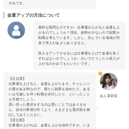
すめです。
金運アップの方法について
素朴な疑問なのですが、仕事運が上がると金運も上
がるのでしょうか？現在、給料が少ないので副業か
転職を考えています。しかし、住んでいる地域が田
舎で求人があまりありません。
収入をアップさせるには仕事運を上げて金運を良く
すればよいのでしょうか。占いでどうしたら収入が
上がるのかみてもらいたいです。
【正位置】
仕事運を上げると、金運も上がります。チャレンジ
の運がある時なので、新たに副業を始めたり、ある
いは引越しを伴う転職を決行したり、といったこと
あん茉莉安
も可能でしょう。
思い切った選択をするのは悪いことではありませ
ん。自分の希望が叶うよう、さまざまな選択肢を検
討してみてください。
【逆位置】
仕事運が上がれば、金運も上がる傾向ですが、いま