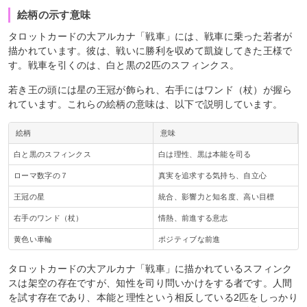
絵柄の示す意味
タロットカードの大アルカナ「戦車」には、戦車に乗った若者が
描かれています。彼は、戦いに勝利を収めて凱旋してきた王様で
す。戦車を引くのは、白と黒の2匹のスフィンクス。
若き王の頭には星の王冠が飾られ、右手にはワンド（杖）が握ら
れています。これらの絵柄の意味は、以下で説明しています。
絵柄
意味
白と黒のスフィンクス
白は理性、黒は本能を司る
ローマ数字の７
真実を追求する気持ち、自立心
王冠の星
統合、影響力と知名度、高い目標
右手のワンド（杖）
情熱、前進する意志
黄色い車輪
ポジティブな前進
タロットカードの大アルカナ「戦車」に描かれているスフィンク
スは架空の存在ですが、知性を司り問いかけをする者です。人間
を試す存在であり、本能と理性という相反している2匹をしっかり