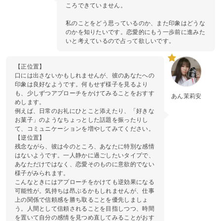
ころできていません。
私のことをどう思っているのか、また印象はどうな
のかを知りたいです。恋愛的にもう一歩前に進みた
いと考えているので占って欲しいです。
【正位置】
口には出さないかもしれませんが、彼のあなたへの
印象は良好なようです。何もせず様子を見るより
も、少しずつアプローチをかけてみることをおすす
あん茉莉安
めします。
例えば、日常のお礼にひとこと添えたり、「好きな
お菓子」のようなちょっとした話題を振ったりし
て、コミュニケーションを増やしてみてください。
【逆位置】
残念ながら、彼は今のところ、あなたに特別な感情
はないようです。一人静かに過ごしたいタイプで、
あなただけではなく、恋愛そのものに意欲的でない
様子がみられます。
こんなときにはアプローチをかけても逆効果になる
可能性が。気持ちは昂ぶるかもしれませんが、仕事
上の関係で信頼感を勝ち取ることを優先しましょ
う。人間として信頼されることを目指しつつ、時間
を置いて自分の感情を見つめ直してみることがおす