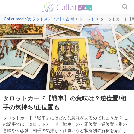
Callat media[カラットメディア]
>
占術
>
タロット
> タロットカード【
タロットカード【戦車】の意味は？逆位置/相
手の気持ち/正位置も
タロットカード「戦車」にはどんな意味があるのでしょうか？ こ
の記事では、タロットカード「戦車」の＜正位置・逆位置＞別の
意味や＜恋愛・相手の気持ち・仕事＞など状況別の解釈を紹介し