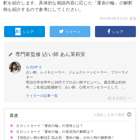
釈を紹介します。具体的な相談内容に応じた「運命の輪」の解釈
例も紹介するので参考にしてください。
2024年08月23日 更新
シェア
ツイート
シェア
専門家監修 |
占い師 あん茉莉安
公式HP
X
占い師、レイキヒーラー、ジェムストーンヒーラー、フリーライ
ター
明治大学在学中に10代でプロ占い師デビューし、鑑定歴は約20
年。ご先祖は陰陽師で、占い師、心理カウンセラーとして、...
ライターの記事一覧
目次
タロットカード『運命の輪』の意味とは？
タロットカード「運命の輪」の状況別の解釈は？
絵柄の示す意味
正位置が出た時の基本的な意味・解釈
逆位置が出た時の基本的な意味・解釈
【現役占い師が解説】悩み別「運命の輪」が出た時の解釈例！
恋愛｜正位置が出た時
恋愛｜逆位置が出た時
相手の気持ち｜正位置が出た時
相手の気持ち｜逆位置が出た時
復縁｜正位置が出た時
復縁｜逆位置が出た時
片思いの未来｜正位置が出た時
片思いの未来｜逆位置が出た時
仕事｜正位置が出た時
仕事｜逆位置が出た時
人間関係｜正位置が出た時
人間関係｜逆位置が出た時
金運｜正位置が出た時
金運｜逆位置が出た時