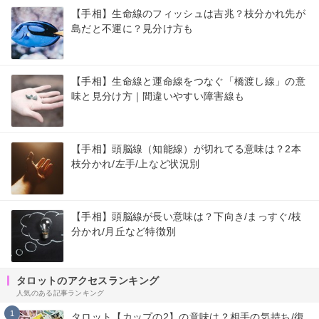
【手相】生命線のフィッシュは吉兆？枝分かれ先が
島だと不運に？見分け方も
【手相】生命線と運命線をつなぐ「橋渡し線」の意
味と見分け方｜間違いやすい障害線も
【手相】頭脳線（知能線）が切れてる意味は？2本
枝分かれ/左手/上など状況別
【手相】頭脳線が長い意味は？下向き/まっすぐ/枝
分かれ/月丘など特徴別
タロットのアクセスランキング
人気のある記事ランキング
1
タロット【カップの2】の意味は？相手の気持ち/復