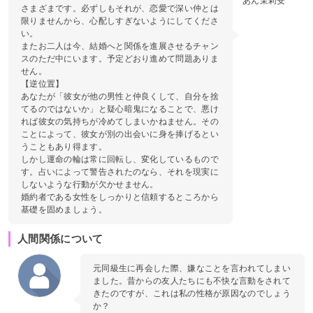
あん茉莉安
さまざまです。必ずしもそれが、恋愛で深い仲とは
限りませんから、心配しすぎないようにしてくださ
い。
またお二人は今、結婚へと関係を進展させるチャン
スのただ中にいます。予定どおり進めて問題ありま
せん。
【逆位置】
あなたが「彼女が他の男性と仲良くして、自分を捨
てるのではないか」と疑心暗鬼になることで、悪け
れば彼女の気持ちが冷めてしまいかねません。その
ことによって、彼女が別の出会いに身を捧げるとい
うこともあり得ます。
しかし運命の輪は常に回転し、変化しているもので
す。占いによって警告されたのなら、それを現実に
しないような行動が欠かせません。
婚約者である女性をしっかりと信頼するところから
基礎を固めましょう。
人間関係について
元同級生に再会した際、嫌なことを言われてしまい
ました。昔からの友人たちにも不快な言動をされて
きたのですが、これは私の性格が原因なのでしょう
か？