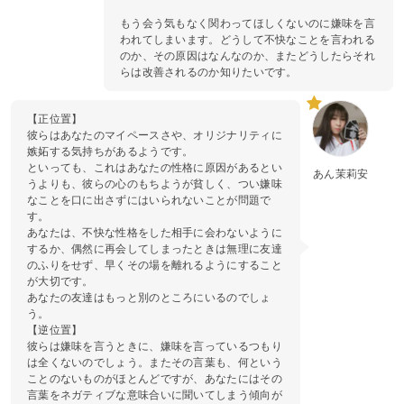
もう会う気もなく関わってほしくないのに嫌味を言
われてしまいます。どうして不快なことを言われる
のか、その原因はなんなのか、またどうしたらそれ
らは改善されるのか知りたいです。
【正位置】
彼らはあなたのマイペースさや、オリジナリティに
嫉妬する気持ちがあるようです。
といっても、これはあなたの性格に原因があるとい
あん茉莉安
うよりも、彼らの心のもちようが貧しく、つい嫌味
なことを口に出さずにはいられないことが問題で
す。
あなたは、不快な性格をした相手に会わないように
するか、偶然に再会してしまったときは無理に友達
のふりをせず、早くその場を離れるようにすること
が大切です。
あなたの友達はもっと別のところにいるのでしょ
う。
【逆位置】
彼らは嫌味を言うときに、嫌味を言っているつもり
は全くないのでしょう。またその言葉も、何という
ことのないものがほとんどですが、あなたにはその
言葉をネガティブな意味合いに聞いてしまう傾向が