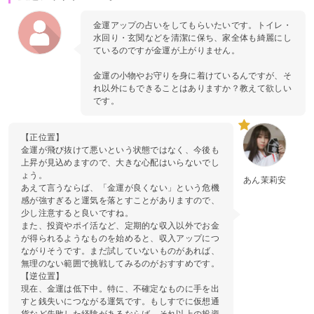
金運アップの占いをしてもらいたいです。トイレ・
水回り・玄関などを清潔に保ち、家全体も綺麗にし
ているのですが金運が上がりません。
金運の小物やお守りを身に着けているんですが、そ
れ以外にもできることはありますか？教えて欲しい
です。
【正位置】
金運が飛び抜けて悪いという状態ではなく、今後も
上昇が見込めますので、大きな心配はいらないでし
ょう。
あん茉莉安
あえて言うならば、「金運が良くない」という危機
感が強すぎると運気を落とすことがありますので、
少し注意すると良いですね。
また、投資やポイ活など、定期的な収入以外でお金
が得られるようなものを始めると、収入アップにつ
ながりそうです。まだ試していないものがあれば、
無理のない範囲で挑戦してみるのがおすすめです。
【逆位置】
現在、金運は低下中。特に、不確定なものに手を出
すと銭失いにつながる運気です。もしすでに仮想通