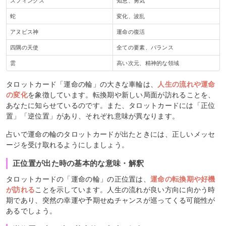
スフィンクス
知恵、勇気
蛇
変化、波乱
アヌビス神
運命の復活
四隅の天使
全ての要素、バランス
雲
高い次元、精神的な領域
タロットカード「運命の輪」の大きな車輪は、
人生の流れや運命
の変化
を象徴しています。転換期や新しい局面が訪れることを、
あなたに知らせているのです。また、タロットカードには「正位
置」「逆位置」があり、それぞれ意味が異なります。
占いで運命の輪のタロットカードが出たときには、正しいメッセ
ージを受け取れるようにしましょう。
正位置が出た時の基本的な意味・解釈
タロットカードの「運命の輪」の正位置は、
運命の転換期や好機
が訪れる
ことを示しています。人生の流れが良い方向に向かう時
期であり、突然の幸運や予期せぬチャンスが巡ってくる可能性が
あるでしょう。