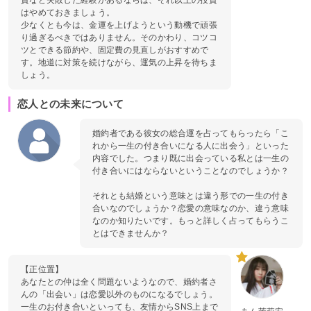
貨など失敗した経験があるならば、それ以上の投資
はやめておきましょう。
少なくとも今は、金運を上げようという動機で頑張
り過ぎるべきではありません。そのかわり、コツコ
ツとできる節約や、固定費の見直しがおすすめで
す。地道に対策を続けながら、運気の上昇を待ちま
しょう。
恋人との未来について
婚約者である彼女の総合運を占ってもらったら「こ
れから一生の付き合いになる人に出会う」といった
内容でした。つまり既に出会っている私とは一生の
付き合いにはならないということなのでしょうか？
それとも結婚という意味とは違う形での一生の付き
合いなのでしょうか？恋愛の意味なのか、違う意味
なのか知りたいです。もっと詳しく占ってもらうこ
とはできませんか？
【正位置】
あなたとの仲は全く問題ないようなので、婚約者さ
んの「出会い」は恋愛以外のものになるでしょう。
一生のお付き合いといっても、友情からSNS上まで