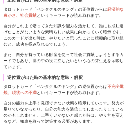
正位置が出た時の基本的な意味・解釈
タロットカード「ペンタクルのキング」の正位置からは
経済的な
豊かさ、社会貢献
というキーワードが読み取れます。
自分がこれまで培ってきた知識や能力を活かして、誰にも成し遂
げたことがないような素晴らしい成果に向かっていく暗示です。
このカードが出た時は、やりたいと思ったことに積極的に取り組
むと、成功を掴み取れるでしょう。
また、自分が持っている財産を使って社会に貢献しようとするカ
ードでもあり、世の中の役に立ちたいという心の芽生えを示唆し
ています。
逆位置が出た時の基本的な意味・解釈
タロットカード「ペンタクルのキング」の逆位置からは
不完全燃
焼、現状への不満
というキーワードが読み取れます。
自分の能力を上手く発揮できない状態を暗示しています。努力が
足りていなかったり、自分の能力を過信してしまったりしている
のかもしれません。上手くいかないと感じた時は、やり方を変え
るなど、知恵を絞って対策する必要があります。