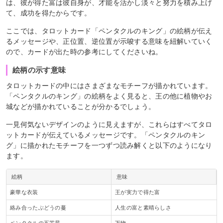
は、彼が得た富は彼自身が、才能を活かし淡々と努力を積み上げ
て、成功を得たからです。
ここでは、タロットカード「ペンタクルのキング」の絵柄が伝え
るメッセージや、正位置、逆位置が示唆する意味を紐解いていく
ので、カードが出た時の参考にしてくださいね。
絵柄の示す意味
タロットカードの中にはさまざまなモチーフが描かれています。
「ペンタクルのキング」の絵柄をよく見ると、王の他に植物やお
城などが描かれていることが分かるでしょう。
一見何気ないデザインのように見えますが、これらはすべてタロ
ットカードが伝えているメッセージです。「ペンタクルのキン
グ」に描かれたモチーフを一つずつ読み解くと以下のようになり
ます。
絵柄
意味
豪華な衣装
王が実力で得た富
絡み合ったぶどうの蔓
人生の富と素晴らしさ