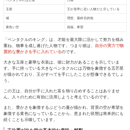
ペンタクルの五芒星
万物
玉座
王が皇帝に近い人物だと示している
城
理想、最終目的地
黄色い空
祝福、希望
「ペンタクルのキング」は、才能を最大限に活かして努力を積み
重ね、物事を成し遂げた人物です。つまり彼は、
自分の実力で物
質的な豊かさを手に入れている
のです。
大きな玉座と豪華な衣装は、彼に財力があることを示していま
す。手に持っている大きなペンタクルには万物を象徴する五芒星
が描かれており、王がすべてを手にしたことが想像できるでしょ
う。
この王は、自分が手に入れた富を独り占めすることはありませ
ん。人々のために有効に活用しようと考えているのです。
また、豊かさを象徴するぶどうの蔓が描かれ、背景の空が希望を
象徴する黄色になっていることから、恵まれた状態は将来的にも
続くことも示唆しています。