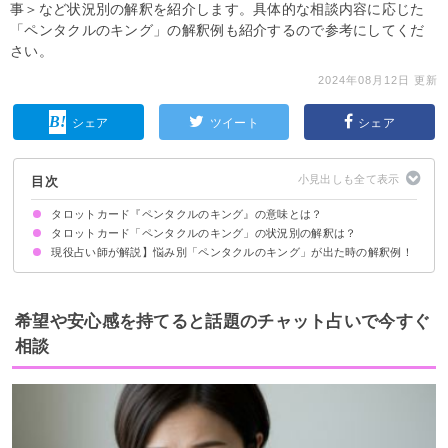
事＞など状況別の解釈を紹介します。具体的な相談内容に応じた
「ペンタクルのキング」の解釈例も紹介するので参考にしてくだ
さい。
2024年08月12日 更新
シェア
ツイート
シェア
目次
タロットカード『ペンタクルのキング』の意味とは？
タロットカード「ペンタクルのキング」の状況別の解釈は？
絵柄の示す意味
正位置が出た時の基本的な意味・解釈
逆位置が出た時の基本的な意味・解釈
現役占い師が解説】悩み別「ペンタクルのキング」が出た時の解釈例！
恋愛｜正位置が出た時
恋愛｜逆位置が出た時
相手の気持ち｜正位置が出た時
相手の気持ち｜逆位置が出た時
復縁｜正位置が出た時
復縁｜逆位置が出た時
片思いの未来｜正位置が出た時
片思いの未来｜逆位置が出た時
仕事｜正位置が出た時
仕事｜逆位置が出た時
人間関係｜正位置が出た時
人間関係｜逆位置が出た時
金運｜正位置が出た時
金運｜逆位置が出た時
復縁について
片思いについて
健康運について
希望や安心感を持てると話題のチャット占いで今すぐ
相談