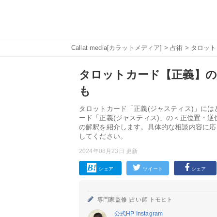
Callat media[カラットメディア]
>
占術
>
タロット
タロットカード【正義】の
も
タロットカード「正義(ジャスティス)」に
ード「正義(ジャスティス)」の＜正位置・
の解釈を紹介します。具体的な相談内容に応
してください。
2024年08月23日 更新
シェア
ツイート
シェア
専門家監修 |
占い師 トモヒト
公式HP
Instagram