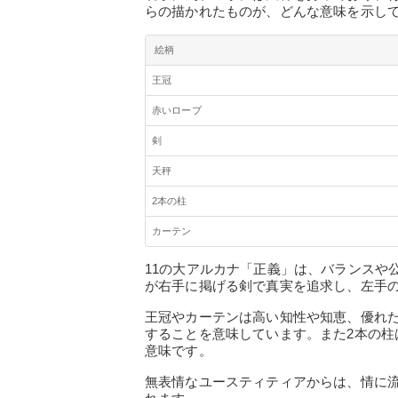
らの描かれたものが、どんな意味を示し
絵柄
王冠
赤いローブ
剣
天秤
2本の柱
カーテン
11の大アルカナ「正義」は、バランスや
が右手に掲げる剣で真実を追求し、左手
王冠やカーテンは高い知性や知恵、優れ
することを意味しています。また2本の
意味です。
無表情なユースティティアからは、情に