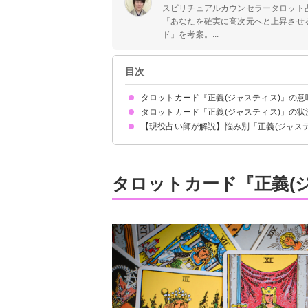
スピリチュアルカウンセラータロット
「あなたを確実に高次元へと上昇させる
ド」を考案。...
目次
タロットカード『正義(ジャスティス)』の意
タロットカード「正義(ジャスティス)」の
絵柄の示す意味
正位置が出た時の基本的な意味・解釈
逆位置が出た時の基本的な意味・解釈
【現役占い師が解説】悩み別「正義(ジャス
恋愛｜正位置が出た時
恋愛｜逆位置が出た時
相手の気持ち｜正位置が出た時
相手の気持ち｜逆位置が出た時
復縁｜正位置が出た時
復縁｜逆位置が出た時
片思いの未来｜正位置が出た時
片思いの未来｜逆位置が出た時
仕事｜正位置が出た時
仕事｜逆位置が出た時
人間関係｜正位置が出た時
人間関係｜逆位置が出た時
金運｜正位置が出た時
金運｜逆位置が出た時
向いている仕事について
元恋人との復縁について
職場での人間関係について
タロットカード『正義(