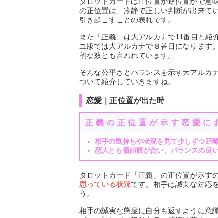
タロットカードは正位置か逆位置かで意味
の正位置は、冷静で正しい判断が出来て
引き起こすことの表れです。
また「正義」は大アルカナで11番目と紹
ユ版では大アルカナで８番目になります
的な数とも言われています。
そんな公平さとバランスを示す大アルカ
ついて紹介していきますね。
恋愛｜正位置が出た時
正義の正位置が示す恋愛に
相手の気持ちや状況を見て少しずつ距
恋人とも価値観が合い、バランスの良
タロットカード「正義」の正位置が示す
思っている状況
です。相手は誠実な対応
う。
相手の誠実な態度に自分も返すように意