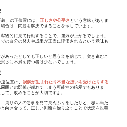
釈
正義」の正位置には、
正しさや公平さ
という意味がありま
る場合は、問題を解決できることを示しています。
を客観的に見て行動することで、運気が上がるでしょう。
までの自分の努力や成果が正当に評価されるという意味も
立があったとしても正しいと思う道を信じて、突き進むこ
誠実さに不満を持つ者は少ないでしょう。
釈
の逆位置は、
誤解が生まれたり不当な扱いを受けたりする
れ周囲との関係が崩れてしまう可能性の暗示でもありま
直して、改めることが大切ですよ。
り、周りの人の悪事を見て見ぬふりをしたりと、思い当た
つと向き合って、正しい判断を繰り返すことで状況を改善