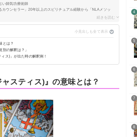
占い師気功療術師
カウンセラー」20年以上のスピリチュアル経験から「NLAメソッ
4
5
味とは？
状況別の解釈は？」
ティス)」が出た時の解釈例！
6
ジャスティス)』の意味とは？
7
8