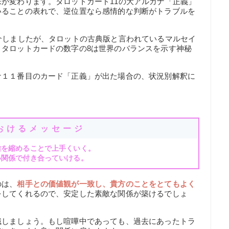
が変わります。タロットカード11の大アルカナ「正義」
いることの表れで、逆位置なら感情的な判断がトラブルを
介しましたが、タロットの古典版と言われているマルセイ
。タロットカードの数字の8は世界のバランスを示す神秘
ナ１１番目のカード「正義」が出た場合の、状況別解釈に
おけるメッセージ
離を縮めることで上手くいく。
い関係で付き合っていける。
のは、
相手との価値観が一致し、貴方のことをとてもよく
をしてくれるので、安定した素敵な関係が築けるでしょ
識しましょう。もし喧嘩中であっても、過去にあったトラ