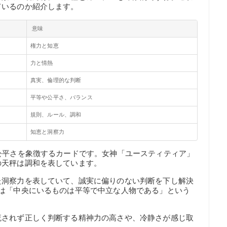
ているのか紹介します。
意味
権力と知恵
力と情熱
真実、倫理的な判断
平等や公平さ、バランス
規則、ルール、調和
知恵と洞察力
公平さを象徴するカードです。女神「ユースティティア」
の天秤は調和を表しています。
た洞察力を表していて、誠実に偏りのない判断を下し解決
柱は「中央にいるものは平等で中立な人物である」という
流されず正しく判断する精神力の高さや、冷静さが感じ取