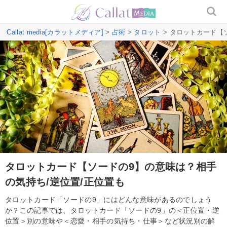
Callat media[カラットメディア]
>
占術
>
タロット
> タロットカード【
タロットカード【ソードの9】の意味は？相手
の気持ち/逆位置/正位置も
タロットカード「ソードの9」にはどんな意味があるのでしょう
か？この記事では、タロットカード「ソードの9」の＜正位置・逆
位置＞別の意味や＜恋愛・相手の気持ち・仕事＞など状況別の解