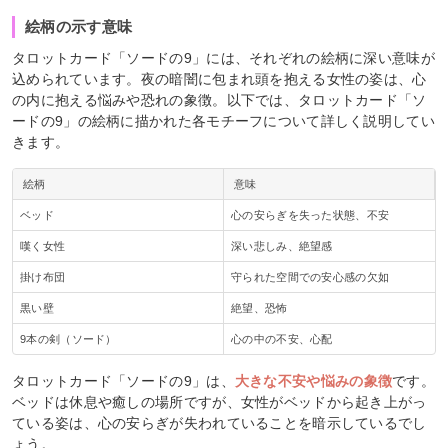
絵柄の示す意味
タロットカード「ソードの9」には、それぞれの絵柄に深い意味が
込められています。夜の暗闇に包まれ頭を抱える女性の姿は、心
の内に抱える悩みや恐れの象徴。以下では、タロットカード「ソ
ードの9」の絵柄に描かれた各モチーフについて詳しく説明してい
きます。
絵柄
意味
ベッド
心の安らぎを失った状態、不安
嘆く女性
深い悲しみ、絶望感
掛け布団
守られた空間での安心感の欠如
黒い壁
絶望、恐怖
9本の剣（ソード）
心の中の不安、心配
タロットカード「ソードの9」は、
大きな不安や悩みの象徴
です。
ベッドは休息や癒しの場所ですが、女性がベッドから起き上がっ
ている姿は、心の安らぎが失われていることを暗示しているでし
ょう。