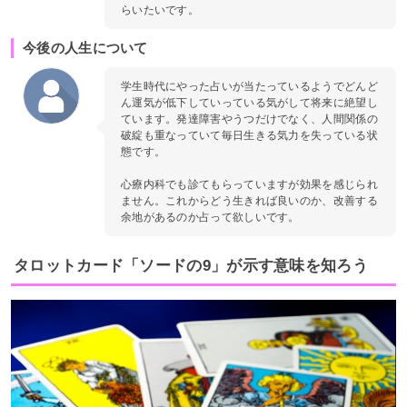
らいたいです。
今後の人生について
学生時代にやった占いが当たっているようでどんど
ん運気が低下していっている気がして将来に絶望し
ています。発達障害やうつだけでなく、人間関係の
破綻も重なっていて毎日生きる気力を失っている状
態です。
心療内科でも診てもらっていますが効果を感じられ
ません。これからどう生きれば良いのか、改善する
余地があるのか占って欲しいです。
タロットカード「ソードの9」が示す意味を知ろう