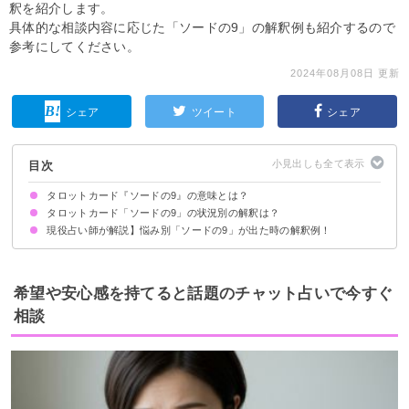
釈を紹介します。
具体的な相談内容に応じた「ソードの9」の解釈例も紹介するので
参考にしてください。
2024年08月08日 更新
シェア
ツイート
シェア
目次
タロットカード『ソードの9』の意味とは？
タロットカード「ソードの9」の状況別の解釈は？
絵柄の示す意味
正位置が出た時の基本的な意味・解釈
逆位置が出た時の基本的な意味・解釈
現役占い師が解説】悩み別「ソードの9」が出た時の解釈例！
恋愛｜正位置が出た時
恋愛｜逆位置が出た時
相手の気持ち｜正位置が出た時
相手の気持ち｜逆位置が出た時
復縁｜正位置が出た時
復縁｜逆位置が出た時
片思いの未来｜正位置が出た時
片思いの未来｜逆位置が出た時
仕事｜正位置が出た時
仕事｜逆位置が出た時
人間関係｜正位置が出た時
人間関係｜逆位置が出た時
金運｜正位置が出た時
金運｜逆位置が出た時
復縁の可能性について
今後の働き方について
今後の人生について
希望や安心感を持てると話題のチャット占いで今すぐ
相談