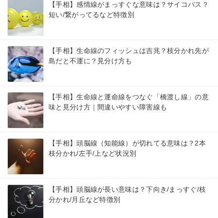
【手相】感情線がまっすぐな意味は？サイコパス？
短い/繋がってるなど特徴別
【手相】生命線のフィッシュは吉兆？枝分かれ先が
島だと不運に？見分け方も
【手相】生命線と運命線をつなぐ「橋渡し線」の意
味と見分け方｜間違いやすい障害線も
【手相】頭脳線（知能線）が切れてる意味は？2本
枝分かれ/左手/上など状況別
【手相】頭脳線が長い意味は？下向き/まっすぐ/枝
分かれ/月丘など特徴別