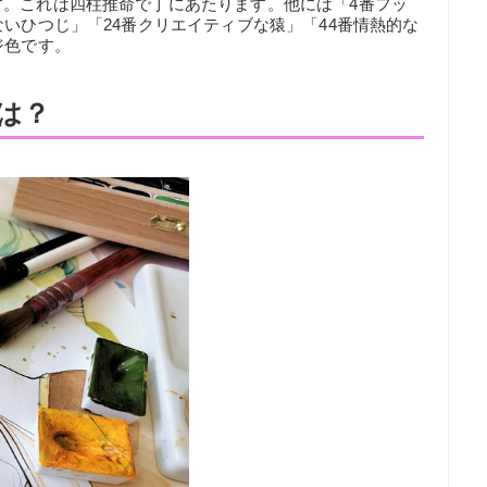
す。これは四柱推命で丁にあたります。他には「4番フッ
ないひつじ」「24番クリエイティブな猿」「44番情熱的な
ジ色です。
は？