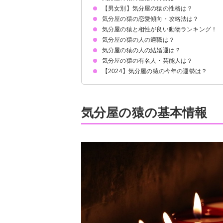
【男女別】気分屋の猿の性格は？
①感受性豊かでセンス抜群
②社交的
③観察力が高い
④争いごとは苦手
⑤実はプライドが高め
気分屋の猿の恋愛傾向・攻略法は？
気分屋の猿の男性の性格の特徴
気分屋の猿の女性の性格の特徴
気分屋の猿と相性が良い動物ランキング！
好きなタイプ
攻略法・落とし方
気分屋の猿の人の適職は？
5位：強い意志をもったこじか
4位：感情豊かな黒ひょう
3位：面倒見のいい黒ひょう
2位：大器晩成のたぬき
1位：チャレンジ精神の旺盛なひつじ
気分屋の猿の人の結婚運は？
気分屋の猿の有名人・芸能人は？
【2024】気分屋の猿の今年の運勢は？
気分屋の猿の基本情報