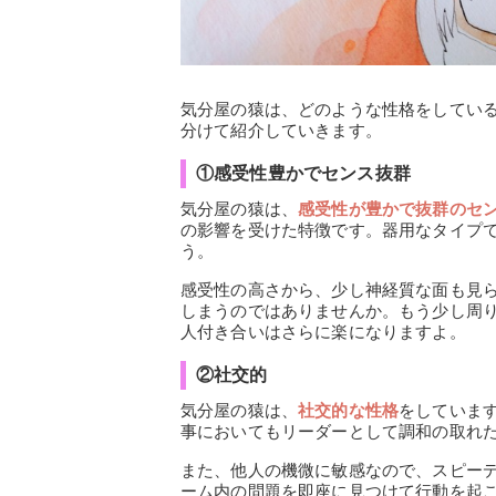
気分屋の猿は、どのような性格をしてい
分けて紹介していきます。
①感受性豊かでセンス抜群
気分屋の猿は、
感受性が豊かで抜群のセ
の影響を受けた特徴です。器用なタイプ
う。
感受性の高さから、少し神経質な面も見
しまうのではありませんか。もう少し周
人付き合いはさらに楽になりますよ。
②社交的
気分屋の猿は、
社交的な性格
をしていま
事においてもリーダーとして調和の取れ
また、他人の機微に敏感なので、スピー
ーム内の問題を即座に見つけて行動を起