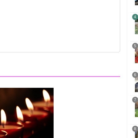
4
5
6
7
8