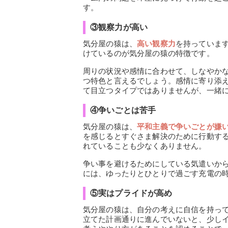
す。
③観察力が高い
気分屋の猿は、
高い観察力
を持っていま
けているのが気分屋の猿の特徴です。
周りの状況や感情に合わせて、しなやか
つ特色と言えるでしょう。感情に寄り添
て目立つタイプではありませんが、一緒
④争いごとは苦手
気分屋の猿は、
平和主義で争いごとが嫌
を感じるとすぐさま解決のために行動す
れていることも少なくありません。
争い事を避けるためにしている気遣いか
には、ゆったりとひとりで過ごす充電の
⑤実はプライドが高め
気分屋の猿は、自分の考えに自信を持っ
立てた計画通りに進んでいないと、少し