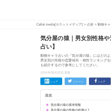
Callat media[カラットメディア]
>
占術
>
動物キャ
気分屋の猿｜男女別性格や
占い】
動物キャラ占いの『気分屋の猿』にはどのよ
男女別の性格や恋愛傾向・相性ランキングを
も紹介するので参考にしてください。
2024年08月20日 更新
シェア
ツイート
シェア
目次
気分屋の猿の基本情報
気分屋の猿の性格の特徴は？