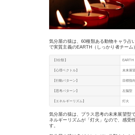
気分屋の猿は、60種類ある動物キャラ占
で実質主義のEARTH（しっかり者チー
【3分類】
EARTH
【心理ベクトル】
未来展
【行動パターン】
目標指
【思考パターン】
左脳型
【エネルギーリズム】
灯火
気分屋の猿は、プラス思考の未来展望型
ネルギーリズムが「灯火」なので、感受
す。