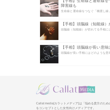
【手相】生命線と運命線を
障害線も
生命線と運命線をつなぐ「橋渡し線」
【手相】頭脳線（知能線）が
頭脳線（知能線）が切れてる手相には
【手相】頭脳線が長い意味は
頭脳線が長い手相にはどのような意味
Callat media[カラットメディア]は「悩める貴方の
をコンセプトとした女性向けメディアです。