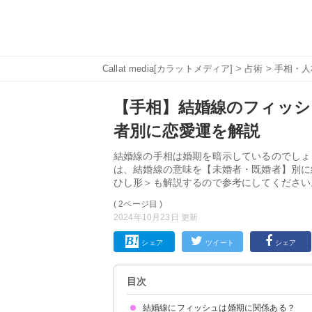
Callat media[カラットメディア]
>
占術
>
手相・人
【手相】結婚線のフィッシ
者別に恋愛運を解説
結婚線の手相は婚期を暗示しているのでしょ
は、結婚線の意味を【未婚者・既婚者】別に
ひし形＞も解説するので参考にしてください
( 2ページ目 )
2024年10月23日 更新
シェア
ツイート
シェア
目次
結婚線にフィッシュは婚期に関係ある？