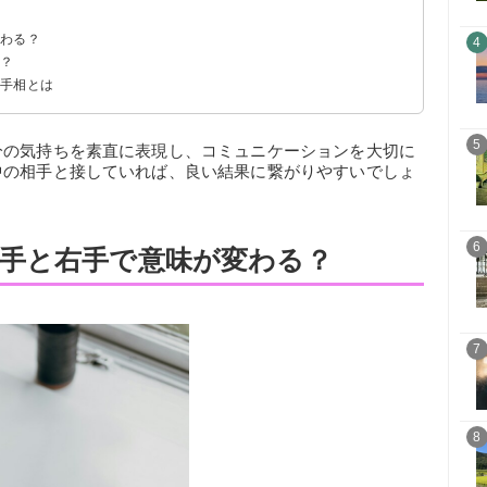
変わる？
4
は？
い手相とは
5
分の気持ちを素直に表現し、コミュニケーションを大切に
中の相手と接していれば、良い結果に繋がりやすいでしょ
6
手と右手で意味が変わる？
7
8