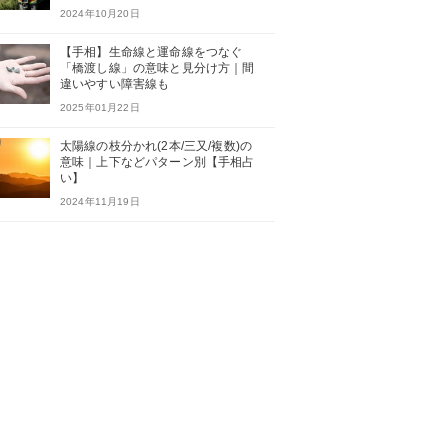
2024年10月20日
【手相】生命線と運命線をつなぐ
「橋渡し線」の意味と見分け方｜間
違いやすい障害線も
2025年01月22日
太陽線の枝分かれ(2本/三又/複数)の
意味｜上下などパターン別【手相占
い】
2024年11月19日