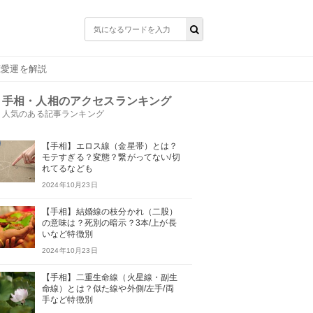
恋愛運を解説
手相・人相のアクセスランキング
人気のある記事ランキング
【手相】エロス線（金星帯）とは？
モテすぎる？変態？繋がってない/切
れてるなども
2024年10月23日
【手相】結婚線の枝分かれ（二股）
の意味は？死別の暗示？3本/上が長
いなど特徴別
2024年10月23日
【手相】二重生命線（火星線・副生
命線）とは？似た線や外側/左手/両
手など特徴別