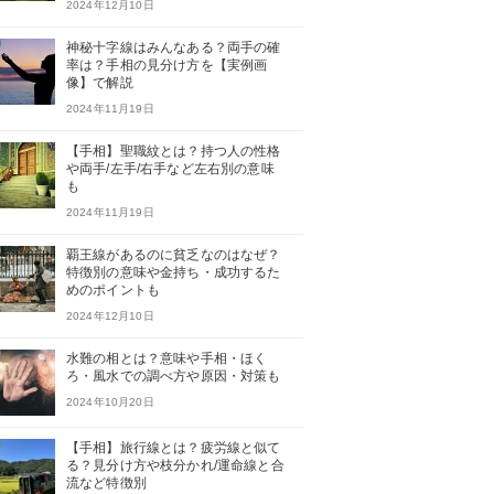
2024年12月10日
神秘十字線はみんなある？両手の確
率は？手相の見分け方を【実例画
像】で解説
2024年11月19日
【手相】聖職紋とは？持つ人の性格
や両手/左手/右手など左右別の意味
も
2024年11月19日
覇王線があるのに貧乏なのはなぜ？
特徴別の意味や金持ち・成功するた
めのポイントも
2024年12月10日
水難の相とは？意味や手相・ほく
ろ・風水での調べ方や原因・対策も
2024年10月20日
【手相】旅行線とは？疲労線と似て
る？見分け方や枝分かれ/運命線と合
流など特徴別