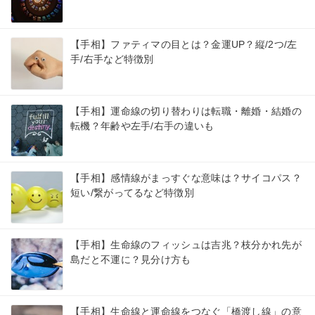
【手相】ファティマの目とは？金運UP？縦/2つ/左
手/右手など特徴別
【手相】運命線の切り替わりは転職・離婚・結婚の
転機？年齢や左手/右手の違いも
【手相】感情線がまっすぐな意味は？サイコパス？
短い/繋がってるなど特徴別
【手相】生命線のフィッシュは吉兆？枝分かれ先が
島だと不運に？見分け方も
【手相】生命線と運命線をつなぐ「橋渡し線」の意