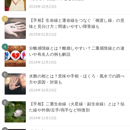
2024年10月23日
3
【手相】生命線と運命線をつなぐ「橋渡し線」の意
味と見分け方｜間違いやすい障害線も
2025年01月22日
4
分離感情線とは？離婚しやすい？二重感情線との違
いや有名人の例も解説
2024年12月10日
5
水難の相とは？意味や手相・ほくろ・風水での調べ
方や原因・対策も
2024年10月20日
6
【手相】二重生命線（火星線・副生命線）とは？似
た線や外側/左手/両手など特徴別
2024年12月10日