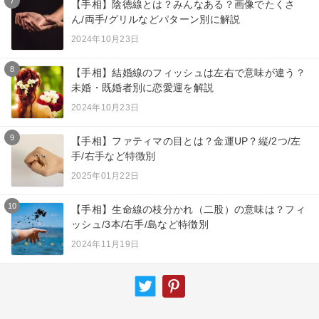
7
【手相】陰徳線とは？みんなある？画像でたくさ
ん/両手/グリルなどパターン別に解説
2024年10月23日
8
【手相】結婚線のフィッシュは左右で意味が違う？
未婚・既婚者別に恋愛運を解説
2024年10月23日
9
【手相】ファティマの目とは？金運UP？縦/2つ/左
手/右手など特徴別
2025年01月22日
10
【手相】生命線の枝分かれ（二股）の意味は？フィ
ッシュ/3本/右手/島など特徴別
2024年11月19日