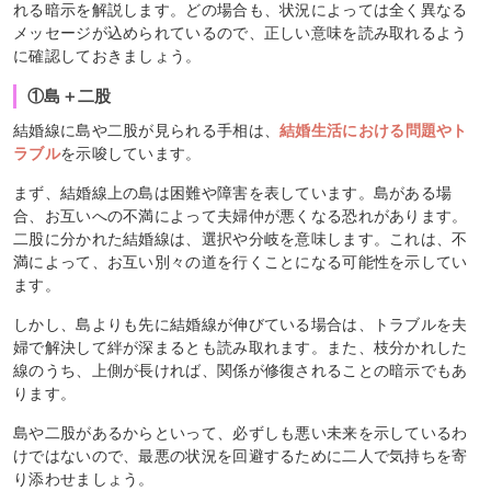
れる暗示を解説します。どの場合も、状況によっては全く異なる
メッセージが込められているので、正しい意味を読み取れるよう
に確認しておきましょう。
①島＋二股
結婚線に島や二股が見られる手相は、
結婚生活における問題やト
ラブル
を示唆しています。
まず、結婚線上の島は困難や障害を表しています。島がある場
合、お互いへの不満によって夫婦仲が悪くなる恐れがあります。
二股に分かれた結婚線は、選択や分岐を意味します。これは、不
満によって、お互い別々の道を行くことになる可能性を示してい
ます。
しかし、島よりも先に結婚線が伸びている場合は、トラブルを夫
婦で解決して絆が深まるとも読み取れます。また、枝分かれした
線のうち、上側が長ければ、関係が修復されることの暗示でもあ
ります。
島や二股があるからといって、必ずしも悪い未来を示しているわ
けではないので、最悪の状況を回避するために二人で気持ちを寄
り添わせましょう。