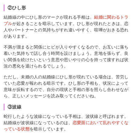
②ひし形
結婚線の中にひし形のマークが現れる手相は、
結婚に関わるトラ
ブル
が起きることを暗示しています。ひし形が現れたときは、恋
人やパートナーとの気持ちがすれ違いやすく、喧嘩がおきる恐れ
があります。
不満が溜まると関係にヒビが入りやすくなるので、お互いに落ち
着いた気持ちで話し合う時間を設けましょう。意地を張らず、良
い関係を続けたいという意思や思いやりの心を持って接すれば状
況の悪化を退けられるでしょう。
ただし、未婚の人の結婚線にひし形が現れている場合は、苦労し
ていた恋愛が報われる暗示です。ひし形の手相も、状況によって
意味が反転するので、自分の現状と手相の形を照らし合わせなが
ら、正しいメッセージを読み取ってくださいね。
③波線
蛇行したような波線になっている手相は、波状線と呼ばれます。
結婚線が波状線になっているのは、
恋愛面において乱れやすくな
っている状態
を暗示しています。