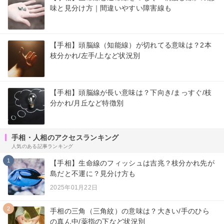
味と見分け方｜間違いやすい障害線も
【手相】頭脳線（知能線）が切れてる意味は？2本
枝分かれ/左手/上など状況別
【手相】頭脳線が長い意味は？下向き/まっすぐ/枝
分かれ/月丘など特徴別
手相・人相のアクセスランキング
人気のある記事ランキング
1
【手相】生命線のフィッシュは吉兆？枝分かれ先が
島だと不運に？見分け方も
2025年01月22日
2
手相の三角（三角紋）の意味は？大きい/手のひら
の真ん中/薬指の下など状況別