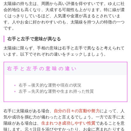
太陽線の持ち主は、周囲から高い評価を得やすいです。ゆえに社
会的地位も高くなり、大成する可能性も上がります。特に線が濃
くはっきりしているほど、人気運や金運が高まるとされていま
す。人やお金に好かれやすいのも、太陽線を持つ人の特徴の一つ
です。
右手と左手で意味が異なる
太陽線に限らず、手相の意味は右手と左手で異なると考えられて
います。以下でそれぞれの違いをチェックしましょう。
右手と左手の意味の違い
右手→後天的な運勢や現在の状況
左手→先天的な運勢や生まれ持った性質
右手に太陽線がある場合、
自分の日々の言動や努力
によって、人
気や成功を掴む力が備わったと言えるでしょう。一方で左手に太
陽線がある場合は、
生まれつき成功しやすい性質
であることを意
味します。元々注目を浴びやすかったり、お金に恵まれたりする