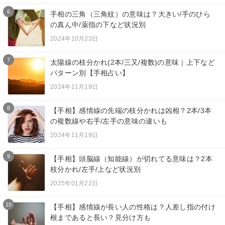
6
手相の三角（三角紋）の意味は？大きい/手のひら
の真ん中/薬指の下など状況別
2024年10月23日
7
太陽線の枝分かれ(2本/三又/複数)の意味｜上下など
パターン別【手相占い】
2024年11月19日
8
【手相】感情線の先端の枝分かれは凶相？2本/3本
の複数線や右手/左手の意味の違いも
2024年11月19日
9
【手相】頭脳線（知能線）が切れてる意味は？2本
枝分かれ/左手/上など状況別
2025年01月22日
10
【手相】感情線が長い人の性格は？人差し指の付け
根まであると長い？見分け方も