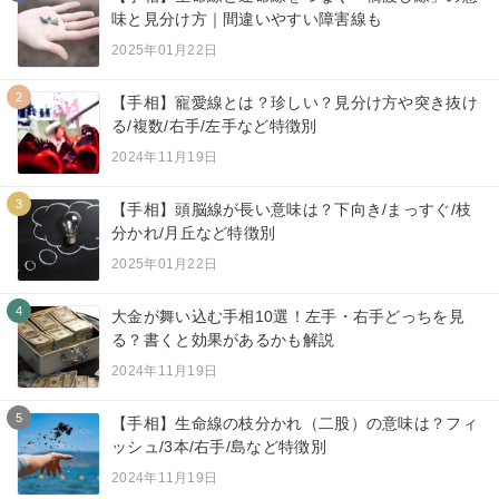
味と見分け方｜間違いやすい障害線も
2025年01月22日
2
【手相】寵愛線とは？珍しい？見分け方や突き抜け
る/複数/右手/左手など特徴別
2024年11月19日
3
【手相】頭脳線が長い意味は？下向き/まっすぐ/枝
分かれ/月丘など特徴別
2025年01月22日
4
大金が舞い込む手相10選！左手・右手どっちを見
る？書くと効果があるかも解説
2024年11月19日
5
【手相】生命線の枝分かれ（二股）の意味は？フィ
ッシュ/3本/右手/島など特徴別
2024年11月19日