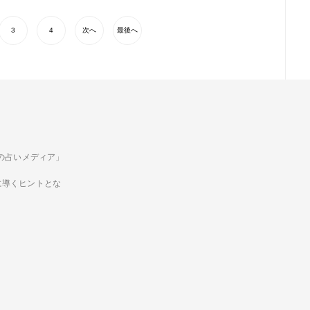
3
4
次へ
最後へ
ための占いメディア」
に導くヒントとな