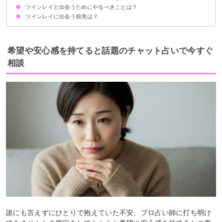
ツインレイと出会うためにやるべきことは？
ツインレイに出会う年齢に決まりはない
ツインレイに出会う確率は0.1％以下とされている
ツインレイに出会う前兆は？
①自己成長のための努力
②物事を前向きにとらえる
③1つ1つの出会いを大事にする
④人と出会う確率を上げる
⑤年齢や性別で他人を判断しない
①原因不明の頭痛や眠気が続く
②スピリチュアルな体験をする
③疎遠になっていた人との接点ができる
④第六感が鋭くなる
⑤人生に影響するほどの変化や危機が起こる
希望や安心感を持てると話題のチャット占いで今すぐ
相談
誰にも言えずにひとりで抱えていた不安、プロ占い師に打ち明け