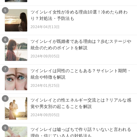
5
ツインレイ女性が冷める理由10選！冷めたら終わ
り？対処法・予防法も
2024年04月13日
6
ツインレイが既婚者である理由は？歩むステージや
統合のためのポイントを解説
2024年09月05日
7
ツインレイは同性のこともある？サイレント期間・
統合や特徴を解説
2024年01月25日
8
ツインレイとの性エネルギー交流とは？リアルな感
覚や男女別の起こることを解説
2024年09月05日
9
ツインレイは嘘っぱちで作り話？いないと言われる
理由・信じている人の対処法も