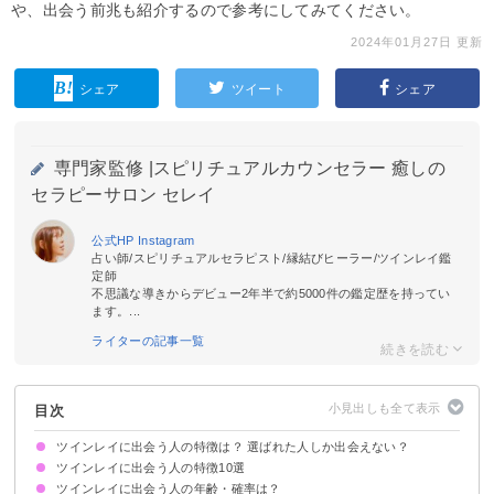
や、出会う前兆も紹介するので参考にしてみてください。
2024年01月27日 更新
シェア
ツイート
シェア
専門家監修 |
スピリチュアルカウンセラー 癒しの
セラピーサロン セレイ
公式HP
Instagram
占い師/スピリチュアルセラピスト/縁結びヒーラー/ツインレイ鑑
定師
不思議な導きからデビュー2年半で約5000件の鑑定歴を持ってい
ます。...
ライターの記事一覧
目次
ツインレイに出会う人の特徴は？ 選ばれた人しか出会えない？
ツインレイに出会う人の特徴10選
ツインレイに出会う人の年齢・確率は？
①素直で嘘を言わない
②向上心が高い努力家
③常に前向き思考
④心身ともに自立している
⑤周囲の人を大切にしている
⑥他人のために奉仕できる
⑦スピリチュアルな体験をしたことがある
⑧柔軟な考え方ができる
⑨ツインレイとの出会いに依存していない
⑩ツインレイと出会えると確信している