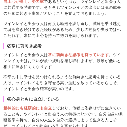
向上心が高く、努力家
であるという点も、ツインレイと出会う人
に共通する特徴です。そもそもツインレイとの出会いは魂の成長
のために起きる事象だということを覚えておきましょう。
ツインレイと出会う人は何度も輪廻を繰り返し、試練を乗り越え
て魂を磨き続けてきた経験があるため、少しの挫折や失敗ではへ
こたれず、常に向上心を持って努力を続けられます。
③常に前向き思考
ツインレイと出会う人は
常に前向きな思考を持っています
。ツイ
ンレイ同士はお互いが放つ波動を感じ取れますが、波動が低いと
相手に届きにくくなります。
不幸の中に幸せを見つけられるような前向きな思考を持っている
人は、ツインレイを引き寄せる高い波動を放っているからこそ、
ツインレイと出会う確率が高いのです。
④心身ともに自立している
精神的にも経済的にも自立
しており、他者に依存せずに生きてい
ることも、ツインレイと出会う人の特徴の1つです。自分自身の判
断基準を持ち、自分の人生を自分の選択によって生きる人こそ
が、ツインレイとの出会いを引き寄せられます。