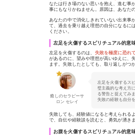
なたは行き場のない思いを抱え、進む事
事にもなりかねません。原因は、あなた
あなたの中で消化しきれていない出来事
て、過去を乗り越え理想の自分になるに
ください。
左足を火傷するスピリチュアル的意
左足を火傷するのは、
失敗を極度に恐れ
があるのに、望みや理想が高いゆえに、
ます。失敗したとしても、取り返しがつ
左足を火傷するス
璧主義的な考え方
る警告と捉えてみ
癒しのセラピーサ
失敗の経験も自分
ロン セレイ
失敗しても、経験値になると考えられる
で、自伝や経験談を読むと、勇気が湧き
お腹を火傷するスピリチュアル的意