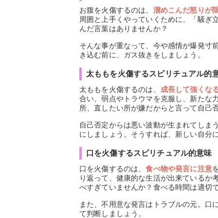
お腹を火傷するのは、
溜めこんだ怒りが
周囲と上手くやっていくために、「騒ぎ
んだ言葉はありませんか？
そんな事が重なって、今や感情が爆発寸
き込む前に、ガス抜きをしましょう。
太ももを火傷するスピリチュアル的
太ももを火傷するのは、
成長して強くな
合い、弱点やトラウマを克服し、新たな
所、直したい所が嫌だからと言って自己
自己否定からは悪い波動が生まれてしま
にしましょう。そうすれば、新しい自分
口を火傷するスピリチュアル的意味
口を火傷するのは、
食べ物や発言に注意
り返って、健康的な生活が出来ているか
べすぎていませんか？食べる時間は適切
また、不用意な発言はトラブルの元。口
て判断しましょう。