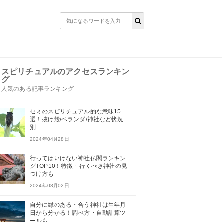
スピリチュアルのアクセスランキン
グ
人気のある記事ランキング
セミのスピリチュアル的な意味15
選！抜け殻/ベランダ/神社など状況
別
2024年04月28日
行ってはいけない神社仏閣ランキン
グTOP10！特徴・行くべき神社の見
つけ方も
2024年08月02日
自分に縁のある・合う神社は生年月
日から分かる！調べ方・自動計算ツ
ールも