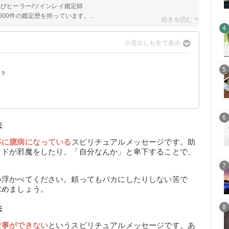
結びヒーラー/ツインレイ鑑定師
00件の鑑定歴を持っています。...
4
5
は？
？
6
味
事に臆病になっている
スピリチュアルメッセージです。助
イドが邪魔をしたり、「自分なんか」と卑下することで、
7
い浮かべてください。頼ってもバカにしたりしない筈で
求めましょう。
8
味
む事ができない
というスピリチュアルメッセージです。あ