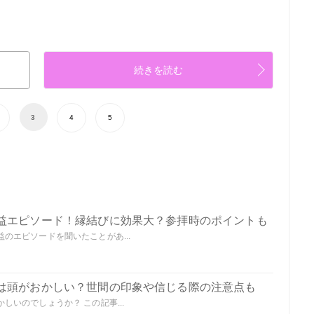
続きを読む
3
4
5
益エピソード！縁結びに効果大？参拝時のポイントも
のエピソードを聞いたことがあ...
は頭がおかしい？世間の印象や信じる際の注意点も
いのでしょうか？ この記事...