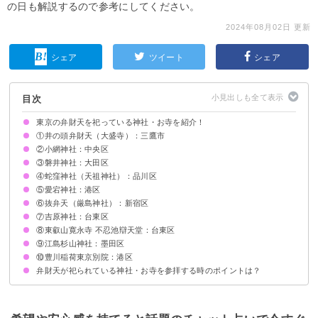
の日も解説するので参考にしてください。
2024年08月02日 更新
シェア
ツイート
シェア
目次
東京の弁財天を祀っている神社・お寺を紹介！
①井の頭弁財天（大盛寺）：三鷹市
②小網神社：中央区
歴史
ご利益
③磐井神社：大田区
歴史
ご利益
④蛇窪神社（天祖神社）：品川区
歴史
ご利益
⑤愛宕神社：港区
歴史
ご利益
⑥抜弁天（厳島神社）：新宿区
歴史
ご利益
⑦吉原神社：台東区
歴史
ご利益
⑧東叡山寛永寺 不忍池辯天堂：台東区
歴史
ご利益
⑨江島杉山神社：墨田区
歴史
ご利益
⑩豊川稲荷東京別院：港区
歴史
ご利益
弁財天が祀られている神社・お寺を参拝する時のポイントは？
歴史
ご利益
正しい参拝方法・マナーを守る
弁財天のご真言を唱えるとよい
巳の日にお参りすると金運UP