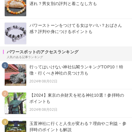
遅れ？男女別の評判と着こなし方も
パワーストーンをつけてる女はヤバい？おばさん
感？評判や身につけるポイントも
パワースポットのアクセスランキング
人気のある記事ランキング
1
行ってはいけない神社仏閣ランキングTOP10！特
徴・行くべき神社の見つけ方も
2024年08月02日
2
【2024】東京の弁財天を祀る神社10選！参拝時の
ポイントも
2024年08月02日
3
玉置神社に行くと人生が変わる？理由やご利益・参
拝時のポイントも解説