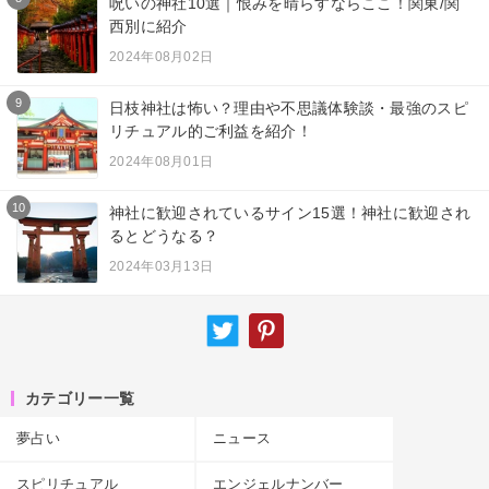
呪いの神社10選｜恨みを晴らすならここ！関東/関
西別に紹介
2024年08月02日
9
日枝神社は怖い？理由や不思議体験談・最強のスピ
リチュアル的ご利益を紹介！
2024年08月01日
10
神社に歓迎されているサイン15選！神社に歓迎され
るとどうなる？
2024年03月13日
カテゴリー一覧
夢占い
ニュース
スピリチュアル
エンジェルナンバー