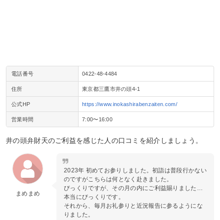
電話番号
0422‐48‐4484
住所
東京都三鷹市井の頭4‐1
公式HP
https://www.inokashirabenzaiten.com/
営業時間
7:00〜16:00
井の頭弁財天のご利益を感じた人の口コミを紹介しましょう。
2023年 初めてお参りしました。初詣は普段行かない
のですがこちらは何となく赴きました。
びっくりですが、その月の内にご利益賜りました…
まめまめ
本当にびっくりです。
それから、毎月お礼参りと近況報告に参るようにな
りました。