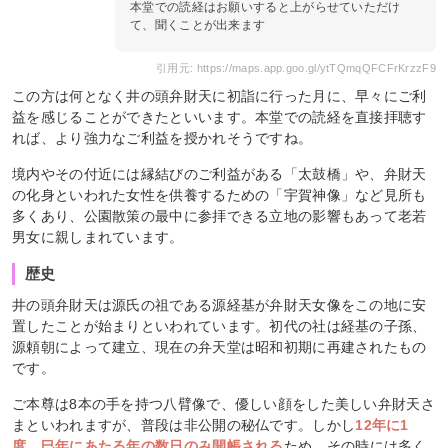
本堂での読経はお願いすると上がらせていただけ
て、聞くことが出来ます
引用元: https://maps.app.goo.gl/ytTQmqQFCFrKrzzF9
この方は何となく井の頭弁財天に初詣に行った月に、早々にご利
益を感じることができたといいます。本堂での読経を直接拝聴す
れば、より強力なご利益を授かれそうですね。
境内やその付近には縁結びのご利益がある「太鼓橋」や、弁財天
の化身といわれた女性を供養するための「宇賀神像」など見所も
多くあり、公園散策の最中に参拝できる立地の影響もあって老若
男女に親しまれています。
歴史
井の頭弁財天は源氏の祖である源経基が弁財天女像をこの地に安
置したことが始まりといわれています。初代の社は経基の子孫、
源頼朝によって建立、現在の弁天堂は昭和初期に再建されたもの
です。
ご本尊は8本の手を持つ八臂像で、優しい顔をした美しい弁財天さ
まといわれますが、普段は非公開の秘仏です。しかし
12年に1
度、巳年にあたる年の数日のみ開帳される
ため、その時には多く