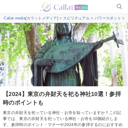
Callat media[カラットメディア]
>
スピリチュアル
>
パワースポット
> 
【2024】東京の弁財天を祀る神社10選！参拝
時のポイントも
東京の弁財天を祀っている神社・お寺を知っていますか？この記
事では、東京の弁財天を祀っている神社・お寺を10個紹介しま
す。参拝時のポイント・マナーや2024年の参拝するのにおすすめ