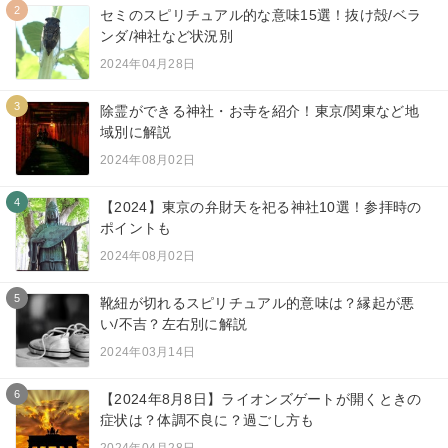
2
セミのスピリチュアル的な意味15選！抜け殻/ベラ
ンダ/神社など状況別
2024年04月28日
3
除霊ができる神社・お寺を紹介！東京/関東など地
域別に解説
2024年08月02日
4
【2024】東京の弁財天を祀る神社10選！参拝時の
ポイントも
2024年08月02日
5
靴紐が切れるスピリチュアル的意味は？縁起が悪
い/不吉？左右別に解説
2024年03月14日
6
【2024年8月8日】ライオンズゲートが開くときの
症状は？体調不良に？過ごし方も