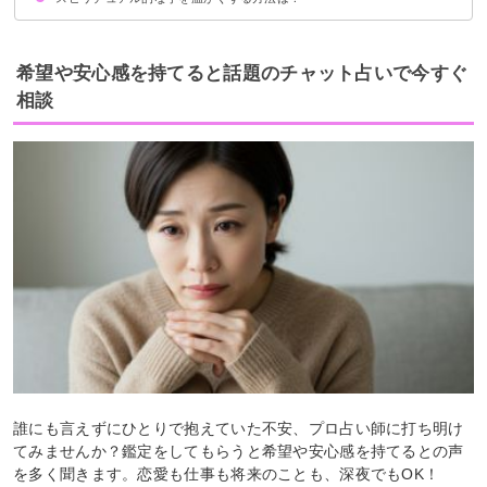
チャクラを活性化させる
ネガティブ感情とサヨナラする
手のツボを刺激する
希望や安心感を持てると話題のチャット占いで今すぐ
相談
誰にも言えずにひとりで抱えていた不安、プロ占い師に打ち明け
てみませんか？鑑定をしてもらうと希望や安心感を持てるとの声
を多く聞きます。恋愛も仕事も将来のことも、深夜でもOK！