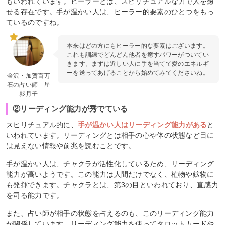
もいわれています。ヒーラーとは、スピリチュアルな力で人を癒
せる存在です。手が温かい人は、ヒーラー的要素のひとつをもっ
ているのですね。
本来はどの方にもヒーラー的な要素はございます。
これも訓練でどんどん他者を癒すパワーがついてい
きます。まずは近しい人に手を当てて愛のエネルギ
ーを送ってあげることから始めてみてくださいね。
金沢・加賀百万
石の占い師 星
影月子
②リーディング能力が秀でている
スピリチュアル的に、
手が温かい人はリーディング能力がある
と
いわれています。リーディングとは相手の心や体の状態など目に
は見えない情報や前兆を読むことです。
手が温かい人は、チャクラが活性化しているため、リーディング
能力が高いようです。この能力は人間だけでなく、植物や鉱物に
も発揮できます。チャクラとは、第3の目といわれており、直感力
を司る能力です。
また、占い師が相手の状態を占えるのも、このリーディング能力
が関係しています。リーディング能力を使ってタロットカードや