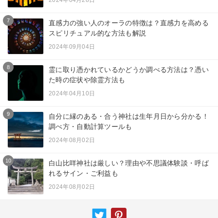
2024年04月28日
7
直感力の強い人のオーラの特徴は？直感力を高める
スピリチュアル的な方法も解説
2024年09月04日
8
霊に取り憑かれているかどうか調べる方法は？憑い
た時の症状や除霊方法も
2024年04月10日
9
自分に縁のある・合う神社は生年月日から分かる！
調べ方・自動計算ツールも
2024年08月02日
10
白山比咩神社は厳しい？理由や不思議体験談・呼ば
れるサイン・ご利益も
2024年08月02日