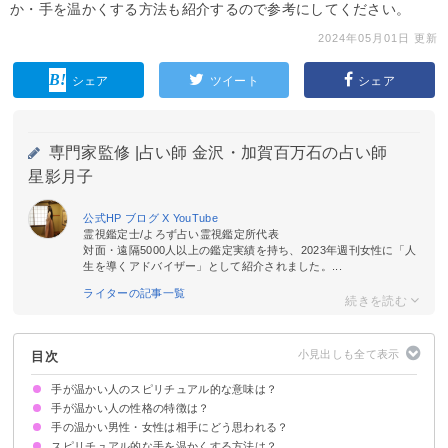
か・手を温かくする方法も紹介するので参考にしてください。
2024年05月01日 更新
シェア
ツイート
シェア
専門家監修 |
占い師 金沢・加賀百万石の占い師
星影月子
公式HP
ブログ
X
YouTube
霊視鑑定士/よろず占い霊視鑑定所代表
対面・遠隔5000人以上の鑑定実績を持ち、2023年週刊女性に「人
生を導くアドバイザー」として紹介されました。...
ライターの記事一覧
目次
手が温かい人のスピリチュアル的な意味は？
手が温かい人の性格の特徴は？
①手にパワーがある
②リーディング能力が秀でている
③愛情や思いやりにあふれている
④植物を育てるのが上手
⑤人を癒す仕事が向いている
⑥創造性が豊か
⑦エネルギーが高くポジティブ
手の温かい男性・女性は相手にどう思われる？
他人に対して寛容
人付き合いが得意
運を引き寄せる
フットワークが軽い
スピリチュアル的な手を温かくする方法は？
安心感を持たれる
頼りたいと思われる
相性がいいと思われる