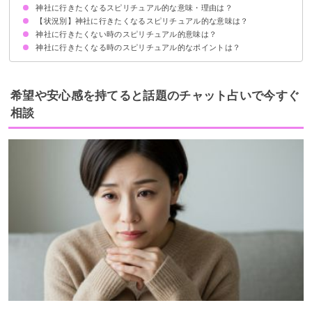
神社に行きたくなるスピリチュアル的な意味・理由は？
【状況別】神社に行きたくなるスピリチュアル的な意味は？
①神社から呼ばれているサイン
②相性が良いサイン
③人生を変えたいサイン
状況によって意味が決まる
神社に行きたくない時のスピリチュアル的意味は？
同じ神社に行きたくなるスピリチュアル的意味
急に神社に行きたくなるスピリチュアル的意味
定期的に神社に行きたくなるスピリチュアル的意味
特定の神社に行きたくなるスピリチュアル的意味
神社に行くと落ち着く人のスピリチュアル的意味
神社に行きたくなる時のスピリチュアル的なポイントは？
思い立ったらすぐ行動！神社に行ってみる
難しい場合は家をパワースポット化する
希望や安心感を持てると話題のチャット占いで今すぐ
相談