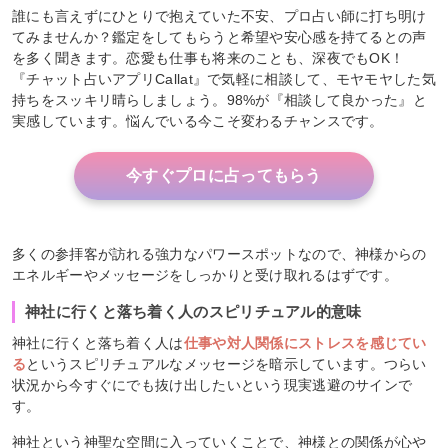
誰にも言えずにひとりで抱えていた不安、プロ占い師に打ち明け
てみませんか？鑑定をしてもらうと希望や安心感を持てるとの声
を多く聞きます。恋愛も仕事も将来のことも、深夜でもOK！
『チャット占いアプリCallat』で気軽に相談して、モヤモヤした気
持ちをスッキリ晴らしましょう。98%が『相談して良かった』と
実感しています。悩んでいる今こそ変わるチャンスです。
今すぐプロに占ってもらう
多くの参拝客が訪れる強力なパワースポットなので、神様からの
エネルギーやメッセージをしっかりと受け取れるはずです。
神社に行くと落ち着く人のスピリチュアル的意味
神社に行くと落ち着く人は
仕事や対人関係にストレスを感じてい
る
というスピリチュアルなメッセージを暗示しています。つらい
状況から今すぐにでも抜け出したいという現実逃避のサインで
す。
神社という神聖な空間に入っていくことで、神様との関係が心や