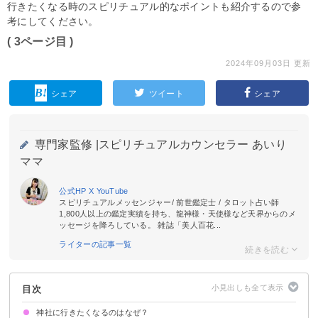
行きたくなる時のスピリチュアル的なポイントも紹介するので参
考にしてください。
( 3ページ目 )
2024年09月03日 更新
シェア
ツイート
シェア
専門家監修 |
スピリチュアルカウンセラー あいり
ママ
公式HP
X
YouTube
スピリチュアルメッセンジャー/ 前世鑑定士 / タロット占い師
1,800人以上の鑑定実績を持ち、龍神様・天使様など天界からのメ
ッセージを降ろしている。 雑誌「美人百花...
ライターの記事一覧
目次
神社に行きたくなるのはなぜ？