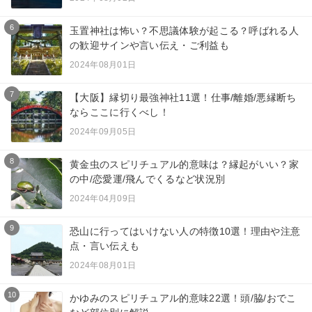
6
玉置神社は怖い？不思議体験が起こる？呼ばれる人
の歓迎サインや言い伝え・ご利益も
2024年08月01日
7
【大阪】縁切り最強神社11選！仕事/離婚/悪縁断ち
ならここに行くべし！
2024年09月05日
8
黄金虫のスピリチュアル的意味は？縁起がいい？家
の中/恋愛運/飛んでくるなど状況別
2024年04月09日
9
恐山に行ってはいけない人の特徴10選！理由や注意
点・言い伝えも
2024年08月01日
10
かゆみのスピリチュアル的意味22選！頭/脇/おでこ