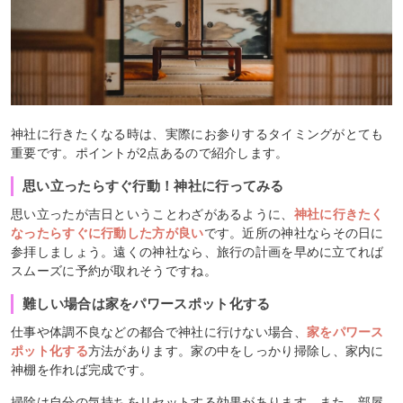
神社に行きたくなる時は、実際にお参りするタイミングがとても
重要です。ポイントが2点あるので紹介します。
思い立ったらすぐ行動！神社に行ってみる
思い立ったが吉日ということわざがあるように、
神社に行きたく
なったらすぐに行動した方が良い
です。近所の神社ならその日に
参拝しましょう。遠くの神社なら、旅行の計画を早めに立てれば
スムーズに予約が取れそうですね。
難しい場合は家をパワースポット化する
仕事や体調不良などの都合で神社に行けない場合、
家をパワース
ポット化する
方法があります。家の中をしっかり掃除し、家内に
神棚を作れば完成です。
掃除は自分の気持ちをリセットする効果があります。また、部屋