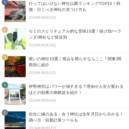
1
行ってはいけない神社仏閣ランキングTOP10！特
徴・行くべき神社の見つけ方も
2024年08月02日
2
セミのスピリチュアル的な意味15選！抜け殻/ベラ
ンダ/神社など状況別
2024年04月28日
3
呪いの神社10選｜恨みを晴らすならここ！関東/関
西別に紹介
2024年08月02日
4
伊勢神宮はパワーが強すぎる？理由や人生が変わる
ほどの効果の体験談を紹介！
2024年08月04日
5
自分に縁のある・合う神社は生年月日から分かる！
調べ方・自動計算ツールも
2024年08月02日