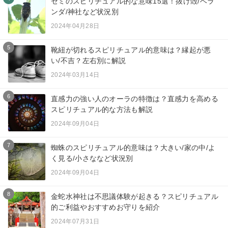
セミのスピリチュアル的な意味15選！抜け殻/ベラ
ンダ/神社など状況別
2024年04月28日
5
靴紐が切れるスピリチュアル的意味は？縁起が悪
い/不吉？左右別に解説
2024年03月14日
6
直感力の強い人のオーラの特徴は？直感力を高める
スピリチュアル的な方法も解説
2024年09月04日
7
蜘蛛のスピリチュアル的意味は？大きい/家の中/よ
く見る/小さななど状況別
2024年09月04日
8
金蛇水神社は不思議体験が起きる？スピリチュアル
的ご利益やおすすめお守りを紹介
2024年07月31日