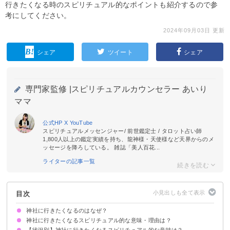
行きたくなる時のスピリチュアル的なポイントも紹介するので参
考にしてください。
2024年09月03日 更新
シェア
ツイート
シェア
専門家監修 |
スピリチュアルカウンセラー あいり
ママ
公式HP
X
YouTube
スピリチュアルメッセンジャー/ 前世鑑定士 / タロット占い師
1,800人以上の鑑定実績を持ち、龍神様・天使様など天界からのメ
ッセージを降ろしている。 雑誌「美人百花...
ライターの記事一覧
目次
神社に行きたくなるのはなぜ？
神社に行きたくなるスピリチュアル的な意味・理由は？
【状況別】神社に行きたくなるスピリチュアル的な意味は？
①神社から呼ばれているサイン
②相性が良いサイン
③人生を変えたいサイン
状況によって意味が決まる