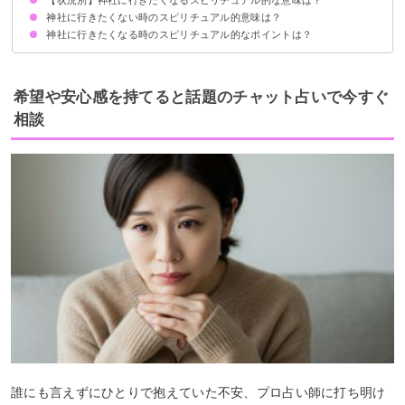
神社に行きたくない時のスピリチュアル的意味は？
同じ神社に行きたくなるスピリチュアル的意味
急に神社に行きたくなるスピリチュアル的意味
定期的に神社に行きたくなるスピリチュアル的意味
特定の神社に行きたくなるスピリチュアル的意味
神社に行くと落ち着く人のスピリチュアル的意味
神社に行きたくなる時のスピリチュアル的なポイントは？
思い立ったらすぐ行動！神社に行ってみる
難しい場合は家をパワースポット化する
希望や安心感を持てると話題のチャット占いで今すぐ
相談
誰にも言えずにひとりで抱えていた不安、プロ占い師に打ち明け