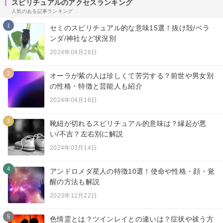
スピリチュアルのアクセスランキング
人気のある記事ランキング
1
セミのスピリチュアル的な意味15選！抜け殻/ベラ
ンダ/神社など状況別
2024年04月28日
2
オーラが紫の人は珍しくて苦労する？前世や男女別
の性格・特徴と芸能人も紹介
2024年04月18日
3
靴紐が切れるスピリチュアル的意味は？縁起が悪
い/不吉？左右別に解説
2024年03月14日
4
アンドロメダ星人の特徴10選！使命や性格・顔・覚
醒の方法も解説
2023年12月22日
5
色情霊とは？ツインレイとの違いは？症状や祓う方