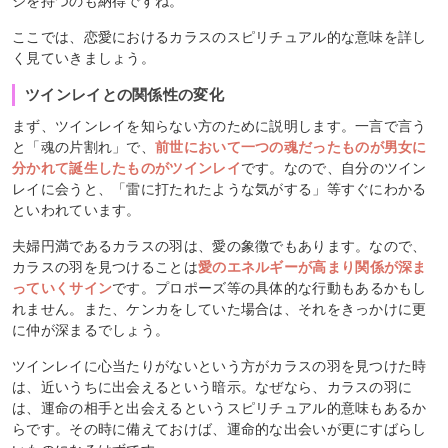
ジを持つのも納得ですね。
ここでは、恋愛におけるカラスのスピリチュアル的な意味を詳し
く見ていきましょう。
ツインレイとの関係性の変化
まず、ツインレイを知らない方のために説明します。一言で言う
と「魂の片割れ」で、
前世において一つの魂だったものが男女に
分かれて誕生したものがツインレイ
です。なので、自分のツイン
レイに会うと、「雷に打たれたような気がする」等すぐにわかる
といわれています。
夫婦円満であるカラスの羽は、愛の象徴でもあります。なので、
カラスの羽を見つけることは
愛のエネルギーが高まり関係が深ま
っていくサイン
です。プロポーズ等の具体的な行動もあるかもし
れません。また、ケンカをしていた場合は、それをきっかけに更
に仲が深まるでしょう。
ツインレイに心当たりがないという方がカラスの羽を見つけた時
は、近いうちに出会えるという暗示。なぜなら、カラスの羽に
は、運命の相手と出会えるというスピリチュアル的意味もあるか
らです。その時に備えておけば、運命的な出会いが更にすばらし