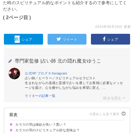
た時のスピリチュアル的なポイントも紹介するので参考にしてく
ださい。
( 2ページ目 )
2024年08月26日 更新
シェア
ツイート
シェア
専門家監修 |
占い師 北の隠れ魔女ゆうこ
公式HP
ブログ
X
Instagram
占い師／ヒーラー／スピリチュアルセラピスト
生まれながらの直感と霊感で占いを通してお客様に必要なメッセ
ージを届け、心を癒やしながら悩みを希望に変え、...
ライターの記事一覧
目次
カラスの羽は縁起が良い？悪い？
カラスの羽のスピリチュアル的な意味は？