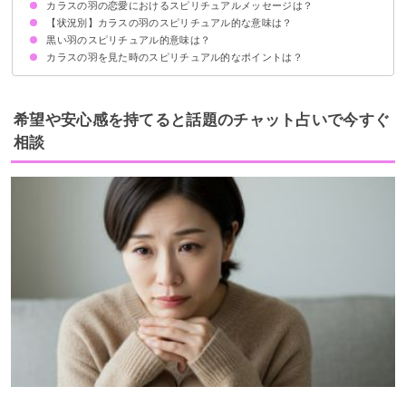
カラスの羽の恋愛におけるスピリチュアルメッセージは？
①神様からのメッセージ
②幸運が訪れるサイン
③成功の前兆
【状況別】カラスの羽のスピリチュアル的な意味は？
ツインレイとの関係性の変化
恋愛における進展
黒い羽のスピリチュアル的意味は？
カラスの羽を拾うスピリチュアル的意味
カラスの羽が落ちている時のスピリチュアル的意味
カラスの羽と神社で出会った時のスピリチュアル的意味
カラスの羽を見た時のスピリチュアル的なポイントは？
①あなたを守護するというメッセージ
②幸運が舞い込む前触れ
③あなたが飛躍するサイン
拾って飾ると運気UP
飾る際のポイント・注意点
希望や安心感を持てると話題のチャット占いで今すぐ
相談