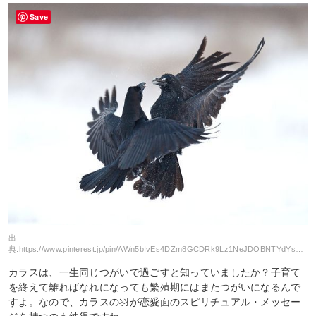
Save
出
典:
https://www.pinterest.jp/pin/AWn5bIvEs4DZm8GCDRk9Lz1NeJDOBNTYdYsgChJ9eLLIp6YILFY7GJc/
カラスは、一生同じつがいで過ごすと知っていましたか？子育て
を終えて離ればなれになっても繁殖期にはまたつがいになるんで
すよ。なので、カラスの羽が恋愛面のスピリチュアル・メッセー