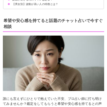
【男女別】波動が高い人の特徴とは？
波動が高い男性の特徴
波動が高い女性の特徴
希望や安心感を持てると話題のチャット占いで今すぐ
相談
誰にも言えずにひとりで抱えていた不安、プロ占い師に打ち明け
てみませんか？鑑定をしてもらうと希望や安心感を持てるとの声