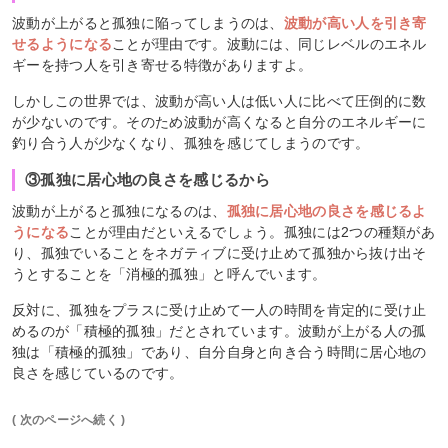
波動が上がると孤独に陥ってしまうのは、
波動が高い人を引き寄
せるようになる
ことが理由です。波動には、同じレベルのエネル
ギーを持つ人を引き寄せる特徴がありますよ。
しかしこの世界では、波動が高い人は低い人に比べて圧倒的に数
が少ないのです。そのため波動が高くなると自分のエネルギーに
釣り合う人が少なくなり、孤独を感じてしまうのです。
③孤独に居心地の良さを感じるから
波動が上がると孤独になるのは、
孤独に居心地の良さを感じるよ
うになる
ことが理由だといえるでしょう。孤独には2つの種類があ
り、孤独でいることをネガティブに受け止めて孤独から抜け出そ
うとすることを「消極的孤独」と呼んでいます。
反対に、孤独をプラスに受け止めて一人の時間を肯定的に受け止
めるのが「積極的孤独」だとされています。波動が上がる人の孤
独は「積極的孤独」であり、自分自身と向き合う時間に居心地の
良さを感じているのです。
( 次のページへ続く )