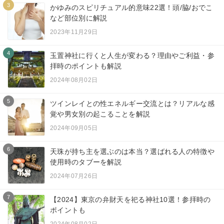
3
かゆみのスピリチュアル的意味22選！頭/脇/おでこ
など部位別に解説
2023年11月29日
4
玉置神社に行くと人生が変わる？理由やご利益・参
拝時のポイントも解説
2024年08月02日
5
ツインレイとの性エネルギー交流とは？リアルな感
覚や男女別の起こることを解説
2024年09月05日
6
天珠が持ち主を選ぶのは本当？選ばれる人の特徴や
使用時のタブーを解説
2024年07月26日
7
【2024】東京の弁財天を祀る神社10選！参拝時の
ポイントも