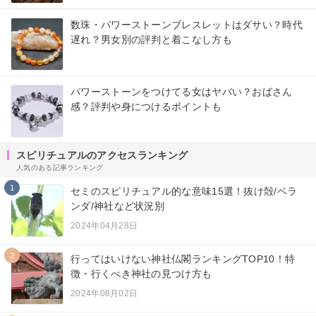
数珠・パワーストーンブレスレットはダサい？時代
遅れ？男女別の評判と着こなし方も
パワーストーンをつけてる女はヤバい？おばさん
感？評判や身につけるポイントも
スピリチュアルのアクセスランキング
人気のある記事ランキング
1
セミのスピリチュアル的な意味15選！抜け殻/ベラ
ンダ/神社など状況別
2024年04月28日
2
行ってはいけない神社仏閣ランキングTOP10！特
徴・行くべき神社の見つけ方も
2024年08月02日