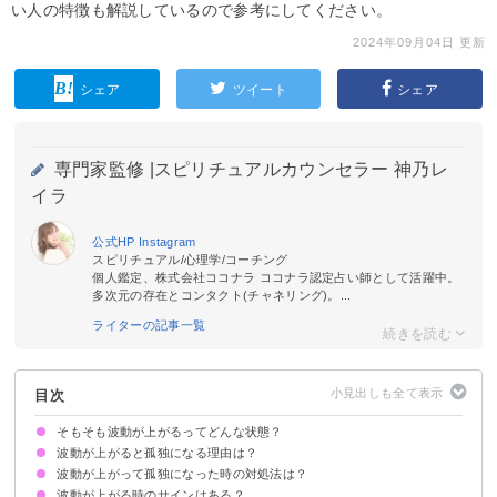
い人の特徴も解説しているので参考にしてください。
2024年09月04日 更新
シェア
ツイート
シェア
専門家監修 |
スピリチュアルカウンセラー 神乃レ
イラ
公式HP
Instagram
スピリチュアル/心理学/コーチング
個人鑑定、株式会社ココナラ ココナラ認定占い師として活躍中。
多次元の存在とコンタクト(チャネリング)。...
ライターの記事一覧
目次
そもそも波動が上がるってどんな状態？
波動が上がると孤独になる理由は？
波動が上がって孤独になった時の対処法は？
①周囲と価値観に違いが生じるから
②波動が高い人を引き寄せるから
③孤独に居心地の良さを感じるから
④他人への依存がなくなるから
⑤今いる場所での学びを終えたから
⑥引き寄せの法則を実感できるようになるから
⑦高次な使命や目的に目覚めるから
⑧エネルギーレベルに差ができるから
⑨魂の浄化作用が働くから
⑩自分と似た人を求めるようになるから
波動が上がる時のサインはある？
①新たな出会いを大事にする
②「今この瞬間」に集中する
③変化を肯定的に受け入れる
④理解者と過ごす時間を増やす
⑤新たな挑戦に向かう