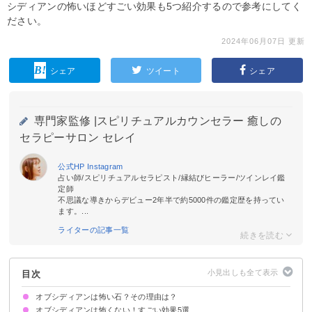
シディアンの怖いほどすごい効果も5つ紹介するので参考にしてく
ださい。
2024年06月07日 更新
シェア
ツイート
シェア
専門家監修 |
スピリチュアルカウンセラー 癒しの
セラピーサロン セレイ
公式HP
Instagram
占い師/スピリチュアルセラピスト/縁結びヒーラー/ツインレイ鑑
定師
不思議な導きからデビュー2年半で約5000件の鑑定歴を持ってい
ます。...
ライターの記事一覧
目次
オブシディアンは怖い石？その理由は？
オブシディアンは怖くない！すごい効果5選
①パワーが強く好転反応が起こることもあるから
②持つ人を選ぶとされているから
③色が真っ黒で負の印象を与えるから
④過去に呪術に使われていた