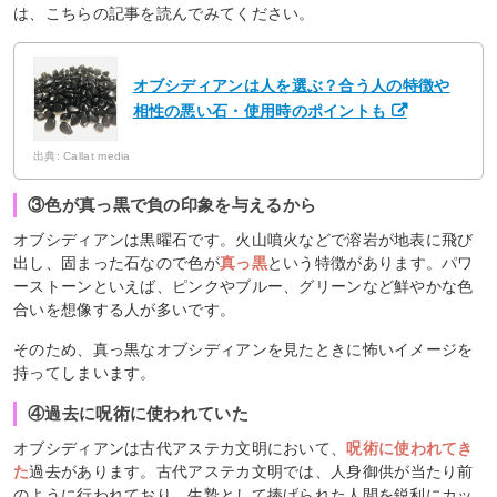
は、こちらの記事を読んでみてください。
オブシディアンは人を選ぶ？合う人の特徴や
相性の悪い石・使用時のポイントも
出典: Callat media
③色が真っ黒で負の印象を与えるから
オブシディアンは黒曜石です。火山噴火などで溶岩が地表に飛び
出し、固まった石なので色が
真っ黒
という特徴があります。パワ
ーストーンといえば、ピンクやブルー、グリーンなど鮮やかな色
合いを想像する人が多いです。
そのため、真っ黒なオブシディアンを見たときに怖いイメージを
持ってしまいます。
④過去に呪術に使われていた
オブシディアンは古代アステカ文明において、
呪術に使われてき
た
過去があります。古代アステカ文明では、人身御供が当たり前
のように行われており、生贄として捧げられた人間を鋭利にカッ