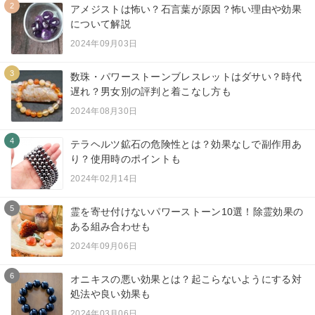
2
アメジストは怖い？石言葉が原因？怖い理由や効果
について解説
2024年09月03日
3
数珠・パワーストーンブレスレットはダサい？時代
遅れ？男女別の評判と着こなし方も
2024年08月30日
4
テラヘルツ鉱石の危険性とは？効果なしで副作用あ
り？使用時のポイントも
2024年02月14日
5
霊を寄せ付けないパワーストーン10選！除霊効果の
ある組み合わせも
2024年09月06日
6
オニキスの悪い効果とは？起こらないようにする対
処法や良い効果も
2024年03月06日