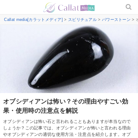
Callat media[カラットメディア]
>
スピリチュアル
>
パワーストーン
>
オブシディアンは怖い？その理由やすごい効
果・使用時の注意点を解説
オブシディアンは怖い石と言われることもありますが本当なので
しょうか？この記事では、オブシディアンが怖いと言われる理由
やオブシディアンの適切な使用方法・注意点を紹介します。オブ