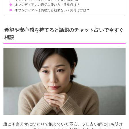
オブシディアンの適切な使い方・注意点は？
①悪縁を断ち切れる
②ネガティブ思考を変える
③恋のライバルに勝つ
④魔を避ける
⑤災難から守る
オブシディアンは偽物だと効果ない？見分け方は？
浄化してから使う
合わないと感じたら使用をやめる
右手につけるほうが良いとされている
相性のいい石と併用する
プレゼントでは贈らない方がいい
希望や安心感を持てると話題のチャット占いで今すぐ
相談
誰にも言えずにひとりで抱えていた不安、プロ占い師に打ち明け