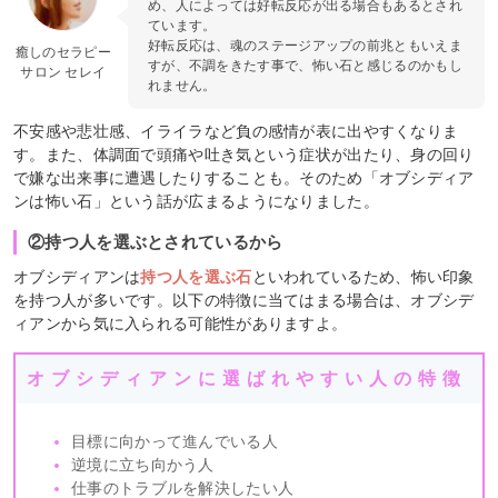
め、人によっては好転反応が出る場合もあるとされ
ています。
好転反応は、魂のステージアップの前兆ともいえま
癒しのセラピー
すが、不調をきたす事で、怖い石と感じるのかもし
サロン セレイ
れません。
不安感や悲壮感、イライラなど負の感情が表に出やすくなりま
す。また、体調面で頭痛や吐き気という症状が出たり、身の回り
で嫌な出来事に遭遇したりすることも。そのため「オブシディア
ンは怖い石」という話が広まるようになりました。
②持つ人を選ぶとされているから
オブシディアンは
持つ人を選ぶ石
といわれているため、怖い印象
を持つ人が多いです。以下の特徴に当てはまる場合は、オブシデ
ィアンから気に入られる可能性がありますよ。
オブシディアンに選ばれやすい人の特徴
目標に向かって進んでいる人
逆境に立ち向かう人
仕事のトラブルを解決したい人