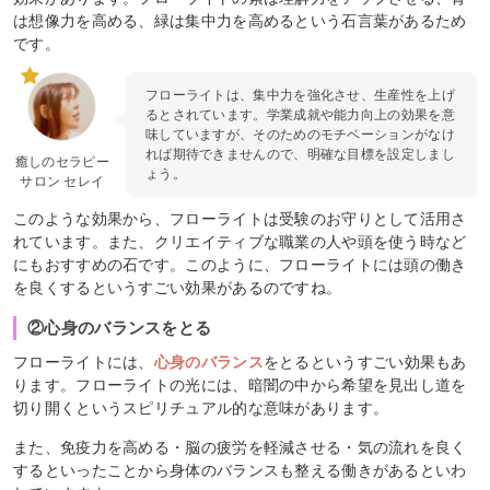
は想像力を高める、緑は集中力を高めるという石言葉があるため
です。
フローライトは、集中力を強化させ、生産性を上げ
るとされています。学業成就や能力向上の効果を意
味していますが、そのためのモチベーションがなけ
れば期待できませんので、明確な目標を設定しまし
癒しのセラピー
ょう。
サロン セレイ
このような効果から、フローライトは受験のお守りとして活用さ
れています。また、クリエイティブな職業の人や頭を使う時など
にもおすすめの石です。このように、フローライトには頭の働き
を良くするというすごい効果があるのですね。
②心身のバランスをとる
フローライトには、
心身のバランス
をとるというすごい効果もあ
ります。フローライトの光には、暗闇の中から希望を見出し道を
切り開くというスピリチュアル的な意味があります。
また、免疫力を高める・脳の疲労を軽減させる・気の流れを良く
するといったことから身体のバランスも整える働きがあるといわ