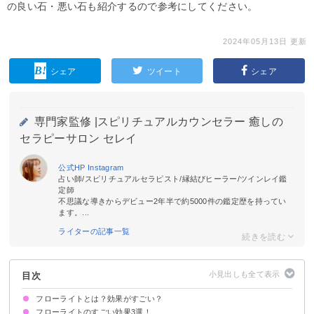
の良い石・悪い石も紹介するので参考にしてください。
2024年05月13日 更新
シェア
ツイート
シェア
専門家監修 |
スピリチュアルカウンセラー 癒しの
セラピーサロン セレイ
公式HP
Instagram
占い師/スピリチュアルセラピスト/縁結びヒーラー/ツインレイ鑑
定師
不思議な導きからデビュー2年半で約5000件の鑑定歴を持ってい
ます。...
ライターの記事一覧
目次
フローライトとは？効果がすごい？
フローライトのすごい効果3選！