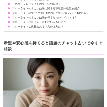
【色別】フローライトのすごい効果は？
①発想力・記憶力・集中力を高める
②心身のバランスをとる
③人間関係を改善させる
フローライトのすごい効果に関する不思議体験談を紹介！
クリアカラー：浄化効果が高い
パープルカラー：高次からのメッセージを受け取れる
グリーンカラー：精神的癒し・思考力や集中力を高める
ブルーカラー：心の平穏・知性の向上
イエローカラー：行動力・想像力・表現力を高める
ピンクカラー：心をきれいにし恋愛力アップ
エンジェルフェザー（天使の羽）カラー：安心感・精神的癒し
レインボーカラー：導き・精神的癒し
フローライトのすごい効果は他の石と組み合わせるとUPする？
①癒やされた不思議体験談
②ストレス解消の不思議体験談
③勉強のやる気がアップする不思議体験談
フローライトのすごい効果を得るためのポイントは？
相性の良い石
相性の悪い石
フローライトは合う人・合わない人もいる？
定期的に浄化する
直射日光に当たらない場所で保管する
フローライトは偽物もある？見分け方は？
合う人の特徴
合わない人の特徴
希望や安心感を持てると話題のチャット占いで今すぐ
相談