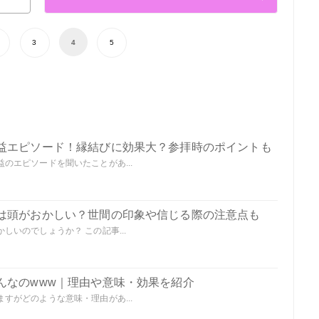
3
4
5
益エピソード！縁結びに効果大？参拝時のポイントも
のエピソードを聞いたことがあ...
は頭がおかしい？世間の印象や信じる際の注意点も
いのでしょうか？ この記事...
んなのwww｜理由や意味・効果を紹介
すがどのような意味・理由があ...