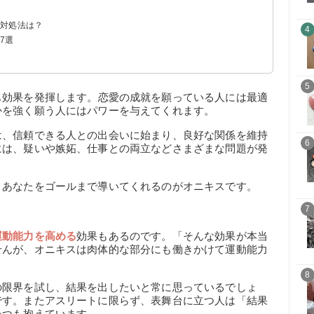
る対処法は？
4
7選
5
も効果を発揮します。恋愛の成就を願っている人には最適
かを強く願う人にはパワーを与えてくれます。
は、信頼できる人との出会いに始まり、良好な関係を維持
6
には、疑いや嫉妬、仕事との両立などさまざまな問題が発
、あなたをゴールまで導いてくれるのがオニキスです。
7
運動能力を高める
効果もあるのです。「そんな効果が本当
せんが、オニキスは肉体的な部分にも働きかけて運動能力
8
の限界を試し、結果を出したいと常に思っているでしょ
です。またアスリートに限らず、表舞台に立つ人は「結果
いつも抱えています。