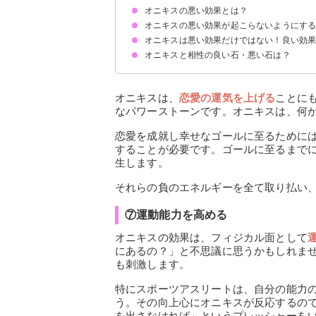
オニキスの悪い効果とは？
オニキスの悪い効果が起こらないようにす
①パワーが強すぎて石酔いすることがある
②悪夢を見ることがある
③本人の意思と関係なく縁が切れることがある
④トラウマなどを思い出させることがある
⑤合わない人には逆効果になる
オニキスは悪い効果だけではない！良い効果
最初は使用時間を短くして徐々に慣らす
寝るときはオニキスを外す
オニキスと相性の良い石・悪い石は？
①強力な魔除け・邪気払い
②不安とストレスの解消
③精神の安定と強化
④集中力を高め成功に導く
⑤隠れた能力の開花
⑥恋愛の運気を上げる
⑦運動能力を高める
相性の良い石
相性の悪い石
オニキスは、
恋愛の運気を上げる
ことに
なパワーストーンです。オニキスは、何
恋愛を成就し幸せなゴールに至るために
することが必要です。ゴールに至るまで
生します。
それらの負のエネルギーを全て取り払い
⑦運動能力を高める
オニキスの効果は、フィジカル面として
にあるの？」と不思議に思うかもしれま
も刺激します。
特にスポーツアスリートは、自分の能力
う。その向上心にオニキスが反応するの
を出さなければ」というプレッシャーを