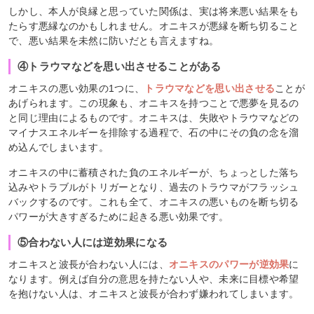
しかし、本人が良縁と思っていた関係は、実は将来悪い結果をも
たらす悪縁なのかもしれません。オニキスが悪縁を断ち切ること
で、悪い結果を未然に防いだとも言えますね。
④トラウマなどを思い出させることがある
オニキスの悪い効果の1つに、
トラウマなどを思い出させる
ことが
あげられます。この現象も、オニキスを持つことで悪夢を見るの
と同じ理由によるものです。オニキスは、失敗やトラウマなどの
マイナスエネルギーを排除する過程で、石の中にその負の念を溜
め込んでしまいます。
オニキスの中に蓄積された負のエネルギーが、ちょっとした落ち
込みやトラブルがトリガーとなり、過去のトラウマがフラッシュ
バックするのです。これも全て、オニキスの悪いものを断ち切る
パワーが大きすぎるために起きる悪い効果です。
⑤合わない人には逆効果になる
オニキスと波長が合わない人には、
オニキスのパワーが逆効果
に
なります。例えば自分の意思を持たない人や、未来に目標や希望
を抱けない人は、オニキスと波長が合わず嫌われてしまいます。