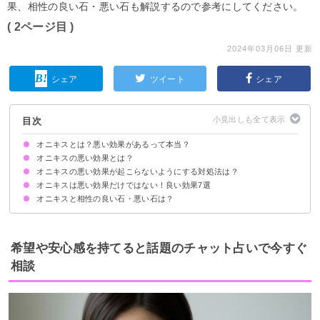
果、相性の良い石・悪い石も解説するので参考にしてください。
( 2ページ目 )
2024年03月06日 更新
シェア
ツイート
シェア
目次
オニキスとは？悪い効果があるって本当？
オニキスの悪い効果とは？
オニキスの悪い効果が起こらないようにする対処法は？
①パワーが強すぎて石酔いすることがある
②悪夢を見ることがある
③本人の意思と関係なく縁が切れることがある
④トラウマなどを思い出させることがある
⑤合わない人には逆効果になる
オニキスは悪い効果だけではない！良い効果7選
最初は使用時間を短くして徐々に慣らす
寝るときはオニキスを外す
オニキスと相性の良い石・悪い石は？
①強力な魔除け・邪気払い
②不安とストレスの解消
③精神の安定と強化
④集中力を高め成功に導く
⑤隠れた能力の開花
⑥恋愛の運気を上げる
⑦運動能力を高める
相性の良い石
相性の悪い石
希望や安心感を持てると話題のチャット占いで今すぐ
相談