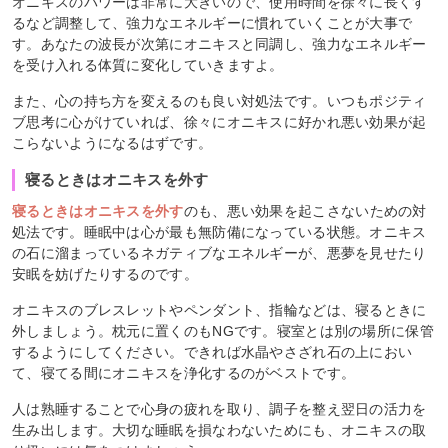
オニキスのパワーは非常に大きいので、使用時間を徐々に長くす
るなど調整して、強力なエネルギーに慣れていくことが大事で
す。あなたの波長が次第にオニキスと同調し、強力なエネルギー
を受け入れる体質に変化していきますよ。
また、心の持ち方を変えるのも良い対処法です。いつもポジティ
ブ思考に心がけていれば、徐々にオニキスに好かれ悪い効果が起
こらないようになるはずです。
寝るときはオニキスを外す
寝るときはオニキスを外す
のも、悪い効果を起こさないための対
処法です。睡眠中は心が最も無防備になっている状態。オニキス
の石に溜まっているネガティブなエネルギーが、悪夢を見せたり
安眠を妨げたりするのです。
オニキスのブレスレットやペンダント、指輪などは、寝るときに
外しましょう。枕元に置くのもNGです。寝室とは別の場所に保管
するようにしてください。できれば水晶やさざれ石の上におい
て、寝てる間にオニキスを浄化するのがベストです。
人は熟睡することで心身の疲れを取り、調子を整え翌日の活力を
生み出します。大切な睡眠を損なわないためにも、オニキスの取