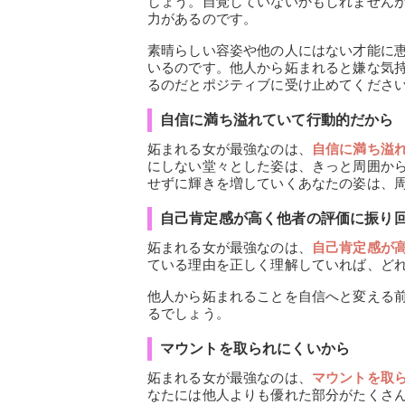
しょう。自覚していないかもしれません
力があるのです。
素晴らしい容姿や他の人にはない才能に
いるのです。他人から妬まれると嫌な気
るのだとポジティブに受け止めてくださ
自信に満ち溢れていて行動的だから
妬まれる女が最強なのは、
自信に満ち溢
にしない堂々とした姿は、きっと周囲か
せずに輝きを増していくあなたの姿は、
自己肯定感が高く他者の評価に振り
妬まれる女が最強なのは、
自己肯定感が
ている理由を正しく理解していれば、ど
他人から妬まれることを自信へと変える
るでしょう。
マウントを取られにくいから
妬まれる女が最強なのは、
マウントを取
なたには他人よりも優れた部分がたくさ