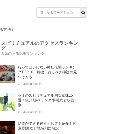
る方法も
スピリチュアルのアクセスランキン
グ
人気のある記事ランキング
行ってはいけない神社仏閣ランキン
グTOP10！特徴・行くべき神社の見
つけ方も
2024年08月02日
セミのスピリチュアル的な意味15
選！抜け殻/ベランダ/神社など状況
別
2024年04月28日
除霊ができる神社・お寺を紹介！東
京/関東など地域別に解説