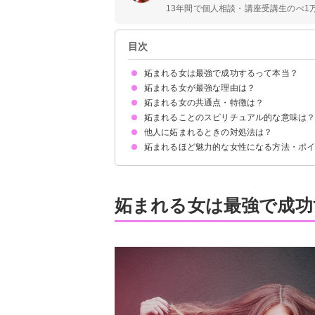
13年間で個人相談・講座受講生のべ1万
目次
妬まれる女は最強で成功するって本当？
妬まれる女が最強な理由は？
妬まれる女の共通点・特徴は？
魅力的であることの何よりの証明だから
自信に満ち溢れていて行動的だから
自己肯定感が高く他者の評価に振り回されないか
マウントを取られにくいから
妬まれることのスピリチュアル的な意味は
①誰に対しても優しい
②美人で控えめ
③独自の個性がある
④頭の回転が早い
⑤金銭的な余裕がある
⑥異性から慕われている
⑦華やかなオーラがある
⑧苦労のない人生を送っているように見える
⑨自分に対して自信がある
⑩他人から下に見られることがない
⑪SNSが充実している
⑫人の悪口を言わない
⑬他人と群れずに行動する
⑭男性と女性で態度を変えない
⑮努力を惜しまない
他人に妬まれるときの対処法は？
妬まれるほど魅力的な女性になる方法・ポ
相手との距離を置く
妬まれていることを過度に気にしない
「魅力的な証拠」だと捉える
自分磨きをして自己肯定感を上げる
小さな目標をコツコツと達成する
常にポジティブマインドでいる
笑顔を心がける
魅力的な友達と一緒にいる
妬まれる女は最強で成功