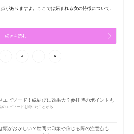
通点がありますよ。ここでは妬まれる女の特徴について、
続きを読む
3
4
5
6
益エピソード！縁結びに効果大？参拝時のポイントも
のエピソードを聞いたことがあ...
は頭がおかしい？世間の印象や信じる際の注意点も