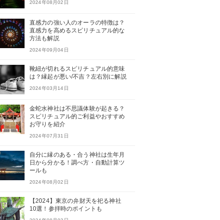
2024年08月02日
直感力の強い人のオーラの特徴は？
直感力を高めるスピリチュアル的な
方法も解説
2024年09月04日
靴紐が切れるスピリチュアル的意味
は？縁起が悪い/不吉？左右別に解説
2024年03月14日
金蛇水神社は不思議体験が起きる？
スピリチュアル的ご利益やおすすめ
お守りを紹介
2024年07月31日
自分に縁のある・合う神社は生年月
日から分かる！調べ方・自動計算ツ
ールも
2024年08月02日
【2024】東京の弁財天を祀る神社
10選！参拝時のポイントも