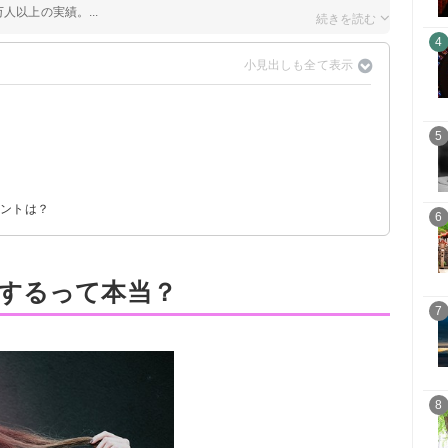
人以上の実績。...
4
5
ら
？
イントは？
6
するって本当？
7
8