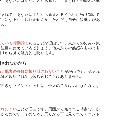
が、あなたには周りの人が嫉妬してしまうほどの優れた魅
恵まれて、あなたは周りから妬まれるくらいに光り輝いて
持ちになるかもしれませんが、それだけ自分には魅力があ
いね。
れていて行動的
であることが理由です。人からの妬みを気
ら注目を集めているでしょう。他人からの嫉妬をものとも
周りから見て魅力的に映ります。
回されないから
高く他者の評価に振り回されない
ことが理由です。妬まれ
れほど嫉妬されても落ち込むことはありません。
前向きなマインドがあれば、他人の意見は気にならなくな
られにくい
ことが理由です。周囲から妬まれる時点で、あ
んあるのです。そのため、周りから下に見られてマウント