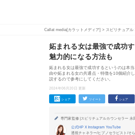
Callat media[カラットメディア]
>
スピリチュアル
妬まれる女は最強で成功す
魅力的になる方法も
妬まれる女は最強で成功するというのは本当
由や妬まれる女の共通点・特徴を10個紹介
説するので参考にしてください。
2024年06月20日 更新
シェア
ツイート
シェア
専門家監修 |
スピリチュアルカウンセラー 永
公式HP
X
Instagram
YouTube
透視チャネラー/ヒプノセラピスト/そ