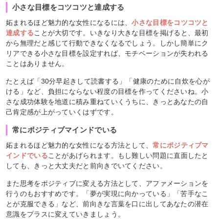
小さな目標をコツコツと達成する
妬まれるほど魅力的な女性になるには、
小さな目標をコツコツと
達成する
ことが大切です。いきなり大きな目標を掲げると、最初
から無理だと感じて行動できなくなるでしょう。しかし簡単にク
リアできる小さな目標を設定すれば、モチベーションが失われる
ことはありません。
たとえば「30分早起きして読書する」「健康のために自炊を心が
ける」など、負担にならない程度の目標を作ってくださいね。小
さな成功体験を地道に積み重ねていくうちに、きっとあなたの自
己肯定感が上がっていくはずです。
常にポジティブマインドでいる
妬まれるほど魅力的な女性になる方法として、
常にポジティブマ
インドでいる
ことがあげられます。もし難しい問題に直面したと
しても、きっと大丈夫だと前向きでいてください。
また思考をポジティブに変える方法として、アファメーションを
行うのもおすすめです。「夢が実現に向かっている」「苦手なこ
とが克服できる」など、前向きな言葉を口に出してあなたの潜在
意識をプラスに変えていきましょう。