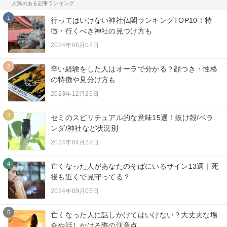
人気のある記事ランキング
1
行ってはいけない神社仏閣ランキングTOP10！特
徴・行くべき神社の見つけ方も
2024年08月02日
2
辛い経験をした人はオーラで分かる？顔つき・性格
の特徴や見分け方も
2023年12月26日
3
セミのスピリチュアル的な意味15選！抜け殻/ベラ
ンダ/神社など状況別
2024年04月28日
4
亡くなった人があなたのそばにいるサイン13選｜死
後も近くで見守ってる？
2024年09月05日
5
亡くなった人に話しかけてはいけない？大丈夫な場
合や話しかける際の注意点