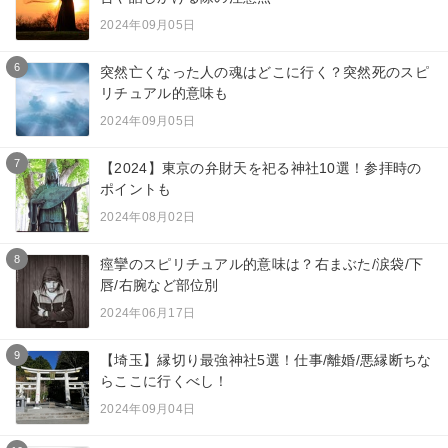
2024年09月05日
6
突然亡くなった人の魂はどこに行く？突然死のスピ
リチュアル的意味も
2024年09月05日
7
【2024】東京の弁財天を祀る神社10選！参拝時の
ポイントも
2024年08月02日
8
痙攣のスピリチュアル的意味は？右まぶた/涙袋/下
唇/右腕など部位別
2024年06月17日
9
【埼玉】縁切り最強神社5選！仕事/離婚/悪縁断ちな
らここに行くべし！
2024年09月04日