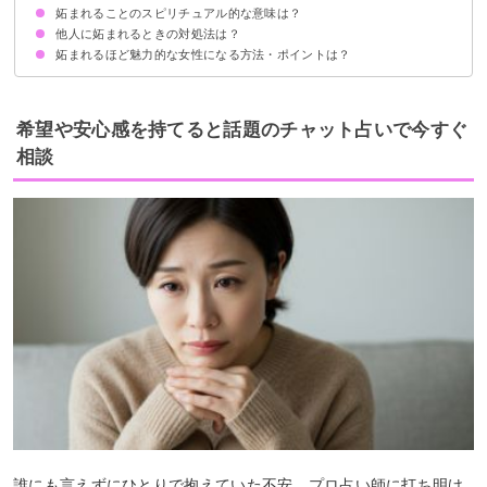
妬まれることのスピリチュアル的な意味は？
①誰に対しても優しい
②美人で控えめ
③独自の個性がある
④頭の回転が早い
⑤金銭的な余裕がある
⑥異性から慕われている
⑦華やかなオーラがある
⑧苦労のない人生を送っているように見える
⑨自分に対して自信がある
⑩他人から下に見られることがない
⑪SNSが充実している
⑫人の悪口を言わない
⑬他人と群れずに行動する
⑭男性と女性で態度を変えない
⑮努力を惜しまない
他人に妬まれるときの対処法は？
妬まれるほど魅力的な女性になる方法・ポイントは？
相手との距離を置く
妬まれていることを過度に気にしない
「魅力的な証拠」だと捉える
自分磨きをして自己肯定感を上げる
小さな目標をコツコツと達成する
常にポジティブマインドでいる
笑顔を心がける
魅力的な友達と一緒にいる
希望や安心感を持てると話題のチャット占いで今すぐ
相談
誰にも言えずにひとりで抱えていた不安、プロ占い師に打ち明け