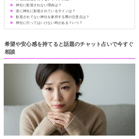
神社に歓迎されない理由は？
①参拝前に体調不良になる
②参拝前に雨が降る
③神社になかなか到着できない
④参拝者で混雑している
⑤急用や邪魔が入る
⑥参拝に必要なものを忘れて行く
⑦お参りがスムーズに進まない
⑧動物の亡骸を見る
⑨大事なものが壊れる
⑩閉門して入れない
⑪ほかの神社に行きたくなる
⑫ネガティブ思考が続いている
⑬行く前にケガをする
⑭行く気になれない
⑮縁起の悪い数字が目につく
逆に神社に歓迎されているサインは？
神社との属性の相性が悪いから
神様への信仰心がないから
前世からのカルマ
運気の低迷期だから
負の感情が強いから
歓迎されてない神社を参拝する際の注意点は？
①神社内で動物や虫を見る
②急に天候が変動する
③太鼓や笛の音が聞こえる
④心地よい風がふく
⑤急に人がいなくなる
神社に行ってはいけない時がある？いつ？
①ご祈願は避ける
②参拝を終えたら速やかに帰る
③参拝作法を守る
希望や安心感を持てると話題のチャット占いで今すぐ
相談