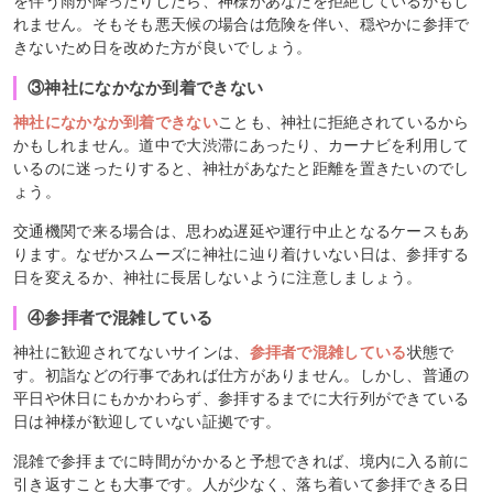
を伴う雨が降ったりしたら、神様があなたを拒絶しているかもし
れません。そもそも悪天候の場合は危険を伴い、穏やかに参拝で
きないため日を改めた方が良いでしょう。
③神社になかなか到着できない
神社になかなか到着できない
ことも、神社に拒絶されているから
かもしれません。道中で大渋滞にあったり、カーナビを利用して
いるのに迷ったりすると、神社があなたと距離を置きたいのでし
ょう。
交通機関で来る場合は、思わぬ遅延や運行中止となるケースもあ
ります。なぜかスムーズに神社に辿り着けいない日は、参拝する
日を変えるか、神社に長居しないように注意しましょう。
④参拝者で混雑している
神社に歓迎されてないサインは、
参拝者で混雑している
状態で
す。初詣などの行事であれば仕方がありません。しかし、普通の
平日や休日にもかかわらず、参拝するまでに大行列ができている
日は神様が歓迎していない証拠です。
混雑で参拝までに時間がかかると予想できれば、境内に入る前に
引き返すことも大事です。人が少なく、落ち着いて参拝できる日