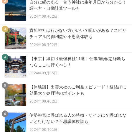
2
自分に縁のある・合う神社は生年月日から分かる！
調べ方・自動計算ツールも
2024年08月02日
3
貴船神社は行かない方がいい？呪いがある？スピリ
チュアル的御利益や不思議体験も
2024年08月02日
4
【東京】縁切り最強神社11選！仕事/離婚/悪縁断ち
ならここに行くべし！
2024年09月05日
5
【体験談】出雲大社のご利益エピソード！縁結びに
効果大？参拝時のポイントも
2024年08月02日
6
伊勢神宮に呼ばれる人の特徴・サインは？呼ばれな
いと行けない？不思議体験談も
2024年08月01日