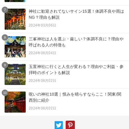
7
神社に歓迎されてないサイン15選！体調不良や雨は
NG？理由も解説
2024年03月06日
8
三峯神社は人を選ぶ・厳しい？体調不良に？理由や
呼ばれる人の特徴も
2024年08月04日
9
玉置神社に行くと人生が変わる？理由やご利益・参
拝時のポイントも解説
2024年08月02日
10
呪いの神社10選｜恨みを晴らすならここ！関東/関
西別に紹介
2024年08月02日