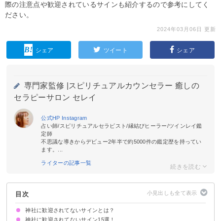
際の注意点や歓迎されているサインも紹介するので参考にしてく
ださい。
2024年03月06日 更新
シェア
ツイート
シェア
専門家監修 |
スピリチュアルカウンセラー 癒しの
セラピーサロン セレイ
公式HP
Instagram
占い師/スピリチュアルセラピスト/縁結びヒーラー/ツインレイ鑑
定師
不思議な導きからデビュー2年半で約5000件の鑑定歴を持ってい
ます。...
ライターの記事一覧
目次
神社に歓迎されてないサインとは？
神社に歓迎されてないサイン15選！