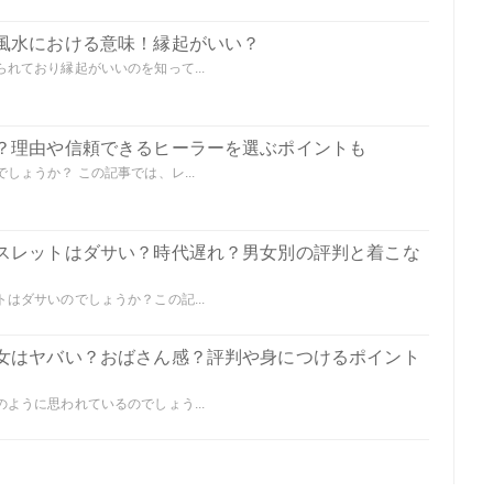
風水における意味！縁起がいい？
れており縁起がいいのを知って...
？理由や信頼できるヒーラーを選ぶポイントも
ょうか？ この記事では、レ...
スレットはダサい？時代遅れ？男女別の評判と着こな
はダサいのでしょうか？この記...
女はヤバい？おばさん感？評判や身につけるポイント
ように思われているのでしょう...