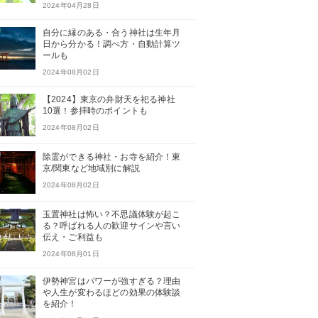
2024年04月28日
自分に縁のある・合う神社は生年月
日から分かる！調べ方・自動計算ツ
ールも
2024年08月02日
【2024】東京の弁財天を祀る神社
10選！参拝時のポイントも
2024年08月02日
除霊ができる神社・お寺を紹介！東
京/関東など地域別に解説
2024年08月02日
玉置神社は怖い？不思議体験が起こ
る？呼ばれる人の歓迎サインや言い
伝え・ご利益も
2024年08月01日
伊勢神宮はパワーが強すぎる？理由
や人生が変わるほどの効果の体験談
を紹介！