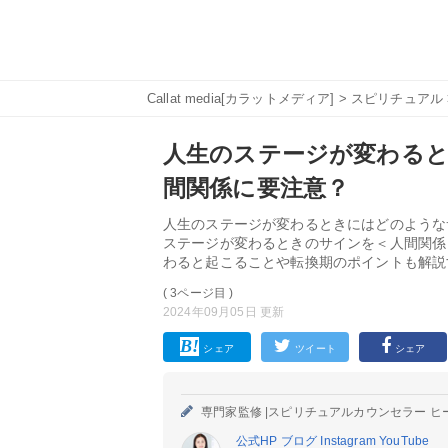
Callat media[カラットメディア]
>
スピリチュアル
人生のステージが変わると
間関係に要注意？
人生のステージが変わるときにはどのような
ステージが変わるときのサインを＜人間関係
わると起こることや転換期のポイントも解説
( 3ページ目 )
2024年09月05日 更新
シェア
ツイート
シェア
専門家監修 |
スピリチュアルカウンセラー ヒ
公式HP
ブログ
Instagram
YouTube