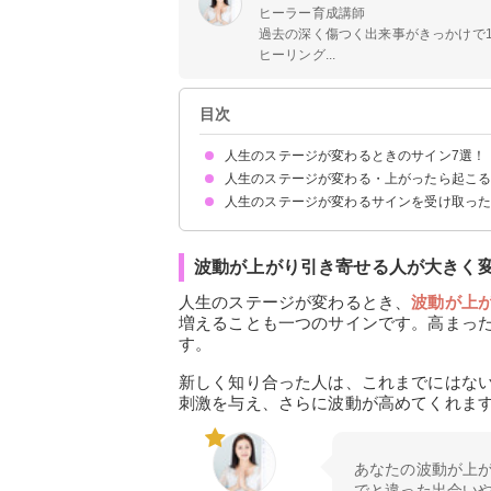
ヒーラー育成講師
過去の深く傷つく出来事がきっかけで
ヒーリング...
目次
人生のステージが変わるときのサイン7選！
人生のステージが変わる・上がったら起こ
①謎の体調不良が続く
②ついてないことが続く
③寝ても寝ても眠いと感じる
④無性に断捨離をしたくなる
⑤人間関係が変わる
⑥恋愛関係にあった相手との別れや離婚
⑦大抵のことが退屈に感じる
⑧仕事にやりがいを感じられなくなる
人生のステージが変わるサインを受け取っ
波動が上がり引き寄せる人が大きく変わる
孤独を感じるようになる
変化に柔軟になる
波動を高めるようにする
執着を手放す
より大きな目標を掲げ努力する
波動が上がり引き寄せる人が大きく
人生のステージが変わるとき、
波動が上
増えることも一つのサインです。高まっ
す。
新しく知り合った人は、これまでにはな
刺激を与え、さらに波動が高めてくれま
あなたの波動が上
でと違った出会い