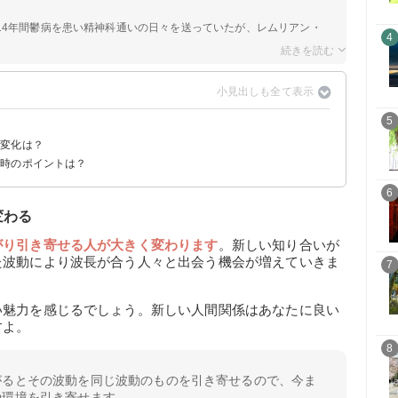
14年間鬱病を患い精神科通いの日々を送っていたが、レムリアン・
4
5
る変化は？
た時のポイントは？
6
変わる
がり引き寄せる人が大きく変わります
。新しい知り合いが
た波動により波長が合う人々と出会う機会が増えていきま
7
い魅力を感じるでしょう。新しい人間関係はあなたに良い
すよ。
8
がるとその波動を同じ波動のものを引き寄せるので、今ま
や環境を引き寄せます。