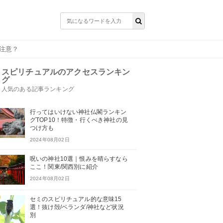
注意？
スピリチュアルのアクセスランキン
グ
人気のある記事ランキング
行ってはいけない神社仏閣ランキン
グTOP10！特徴・行くべき神社の見
つけ方も
2024年08月02日
呪いの神社10選｜恨みを晴らすなら
ここ！関東/関西別に紹介
2024年08月02日
セミのスピリチュアル的な意味15
選！抜け殻/ベランダ/神社など状況
別