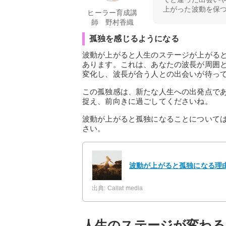
上がった波動を保
ヒーラー育成講
師 野村香織
孤独を感じるようになる
波動が上がると人生のステージが上がる
あります。これは、あなたの波長が周囲
変化し、波長が合う人との出会いが待っ
この孤独感は、新たな人生への出発点で
捉え、前向きに過ごしてくださいね。
波動が上がると孤独になることについて
さい。
波動が上がると孤独になる理
出典: Callat media
人生のステージが変わる