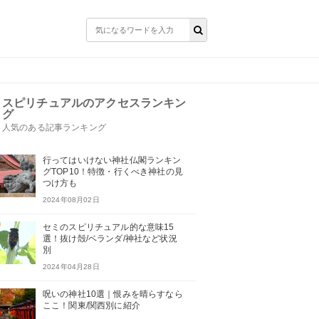
スピリチュアルのアクセスランキン
グ
人気のある記事ランキング
行ってはいけない神社仏閣ランキン
グTOP10！特徴・行くべき神社の見
つけ方も
2024年08月02日
セミのスピリチュアル的な意味15
選！抜け殻/ベランダ/神社など状況
別
2024年04月28日
呪いの神社10選｜恨みを晴らすなら
ここ！関東/関西別に紹介