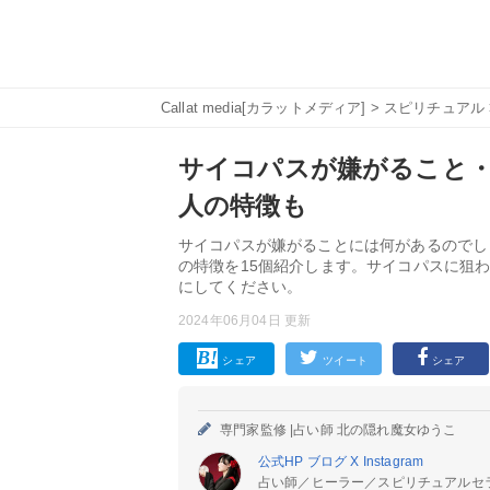
Callat media[カラットメディア]
>
スピリチュアル
サイコパスが嫌がること・
人の特徴も
サイコパスが嫌がることには何があるのでし
の特徴を15個紹介します。サイコパスに狙
にしてください。
2024年06月04日 更新
シェア
ツイート
シェア
専門家監修 |
占い師 北の隠れ魔女ゆうこ
公式HP
ブログ
X
Instagram
占い師／ヒーラー／スピリチュアルセ