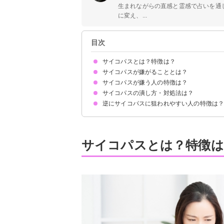
生まれながらの直感と霊感で占いを通
に変え、...
目次
サイコパスとは？特徴は？
サイコパスが嫌がることとは？
サイコパスの特徴
サイコパスが嫌う人の特徴は？
無視される
論理的な反論をされる
予想に反した反応をされること
同調圧力をかけられる
プライドを傷つけられる
はっきりと物事を指摘される
サイコパスの潰し方・対処法は？
①自分軸がある
②用心深い
③感情に流されない
④行動が読めない
⑤秘密を守る
⑥相手の話に耳を傾けない
⑦すぐ逃げる
⑧薄情な人
⑨話し好き
⑩自分でしっかり確認する
逆にサイコパスに狙われやすい人の特徴は
話を聞き流す
物理的な距離を置く
こちらから相手にしない
承認欲求をうまく利用する
自責思考の強い人
気が弱い人
自分の正直な気持ちをなかなか口にできない人
サイコパスとは？特徴は