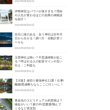
2024年08月02日
伊勢神宮はパワーが強すぎる？理由
や人生が変わるほどの効果の体験談
を紹介！
2024年08月04日
自分に縁のある・合う神社は生年月
日から分かる！調べ方・自動計算ツ
ールも
2024年08月02日
玉置神社は怖い？不思議体験が起こ
る？呼ばれる人の歓迎サインや言い
伝え・ご利益も
2024年08月01日
【大阪】縁切り最強神社11選！仕事/
離婚/悪縁断ちならここに行くべし！
2024年09月05日
黄金虫のスピリチュアル的意味は？
縁起がいい？家の中/恋愛運/飛んで
くるなど状況別