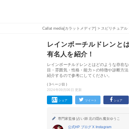
Callat media[カラットメディア]
>
スピリチュアル
レインボーチルドレンとは
有名人を紹介！
レインボーチルドレンとはどのような存在な
目・雰囲気・性格・能力＞の特徴や診断方法
紹介するので参考にしてください。
( 3ページ目 )
2024年09月06日 更新
シェア
ツイート
シェア
専門家監修 |
占い師 北の隠れ魔女ゆうこ
公式HP
ブログ
X
Instagram