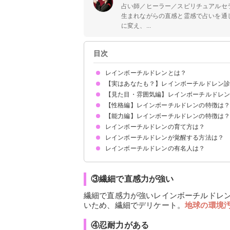
占い師／ヒーラー／スピリチュアルセ
生まれながらの直感と霊感で占いを通
に変え、...
目次
レインボーチルドレンとは？
【実はあなたも？】レインボーチルドレン
地球の次元上昇を使命として転生してきたスター
2005年以降に生まれてきた世代の中にいる
【見た目・雰囲気編】レインボーチルドレ
【性格編】レインボーチルドレンの特徴は
①レインボーオーラ
②キラキラとした目
③カラフルな服装
【能力編】レインボーチルドレンの特徴は
①穢れを知らない純粋さ
②優しい強さがある
③繊細で直感力が強い
④忍耐力がある
レインボーチルドレンの育て方は？
①スピリチュアル能力
②ヒーリング能力
③サイキック能力
レインボーチルドレンが覚醒する方法は？
レインボーチルドレンの有名人は？
レインボーチルドレンまりな
③繊細で直感力が強い
繊細で直感力が強いレインボーチルドレ
いため、繊細でデリケート。
地球の環境
④忍耐力がある