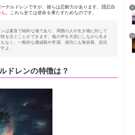
ボーチルドレンですが、彼らは忍耐力があります。隠忍自
9
せん
。これら全ては使命を果たすためなのです。
レンは素直で純粋な魂であり、周囲の人や生き物に対して
10
愛情を注ぐことができます。魂の声を大切にしながら生き
情もなく、一般的な価値観や常識、成功にも無頓着、反抗
ですよ。
ルドレンの特徴は？