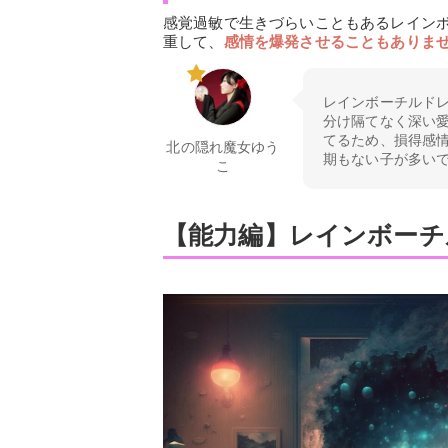
感覚過敏で生きづらいこともあるレイン
重して、
感情を爆発させることもありま
レインボーチルド
分け隔てなく深い
てるため、損得感
北の隠れ魔女ゆう
期もない子が多い
こ
【能力編】レインボーチ