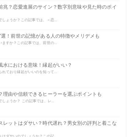
前兆？恋愛進展のサイン？数字別意味や見た時のポイ
しょうか？この記事では、＜恋...
7選！前世の記憶がある人の特徴やメリデメも
ますか？この記事では、前世の...
風水における意味！縁起がいい？
れており縁起がいいのを知って...
？理由や信頼できるヒーラーを選ぶポイントも
ょうか？ この記事では、レ...
スレットはダサい？時代遅れ？男女別の評判と着こな
はダサいのでしょうか？この記...