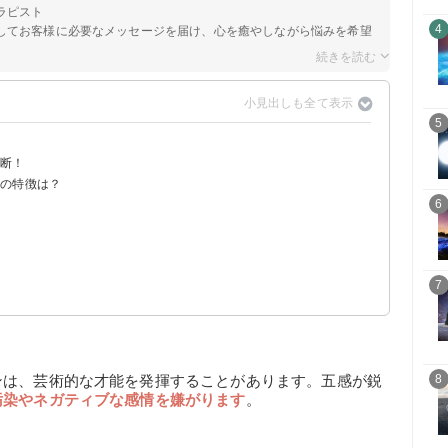
ラピスト
4
してお客様に必要なメッセージを届け、心を癒やしながら悩みを希望
5
診断！
シードの一種
ンの特徴は？
6
？
？
7
ンは、芸術的な才能を発揮することがあります。五感が鋭
8
汚染やネガティブな感情を嫌がります
。