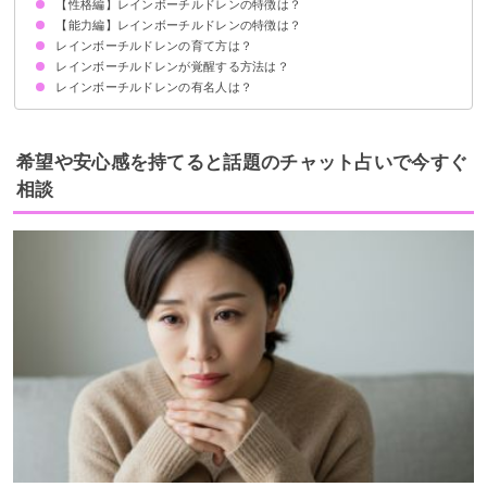
【性格編】レインボーチルドレンの特徴は？
①レインボーオーラ
②キラキラとした目
③カラフルな服装
【能力編】レインボーチルドレンの特徴は？
①穢れを知らない純粋さ
②優しい強さがある
③繊細で直感力が強い
④忍耐力がある
レインボーチルドレンの育て方は？
①スピリチュアル能力
②ヒーリング能力
③サイキック能力
レインボーチルドレンが覚醒する方法は？
レインボーチルドレンの有名人は？
レインボーチルドレンまりな
希望や安心感を持てると話題のチャット占いで今すぐ
相談