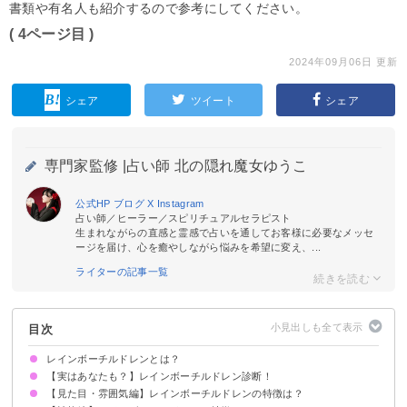
書類や有名人も紹介するので参考にしてください。
( 4ページ目 )
2024年09月06日 更新
シェア
ツイート
シェア
専門家監修 |
占い師 北の隠れ魔女ゆうこ
公式HP
ブログ
X
Instagram
占い師／ヒーラー／スピリチュアルセラピスト
生まれながらの直感と霊感で占いを通してお客様に必要なメッセ
ージを届け、心を癒やしながら悩みを希望に変え、...
ライターの記事一覧
目次
レインボーチルドレンとは？
【実はあなたも？】レインボーチルドレン診断！
地球の次元上昇を使命として転生してきたスターシードの一種
2005年以降に生まれてきた世代の中にいる
【見た目・雰囲気編】レインボーチルドレンの特徴は？