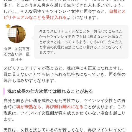
多く、どこかうさん臭さを感じて生きてきた人も多いでしょう。
しかし、そんな男性でもツインレイ女性と再会すると、
自然とス
ピリチュアルなことを受け入れる
ようになります。
今までスピリチュアルなことを一切信じてこられた
かったツインレイ男性でも目に視えない不思議なこ
とが次々と起こってくるようになるので、だんだん
と宇宙の真理に自然とたどり着けるようになってく
金沢・加賀百万
るのです。
石の占い師 星
影月子
スピリチュアリティが高まると、魂の声にも正直になれますし、
目に見えないことでも信じられる気持ちになっていき、再会後の
統合も進みやすくなります。
魂の成長の仕方次第では離れることがある
自分と向き合い魂を成長させた男性でも、ツインレイ女性との再
会時に
魂が未熟なら、再び離れ離れになる
ことがあります。この
現象は、ツインレイ女性側が魂を成長させていない場合も起こり
ます。
男性は、女性と接しているのが苦しくなり、再びツインレイ女性