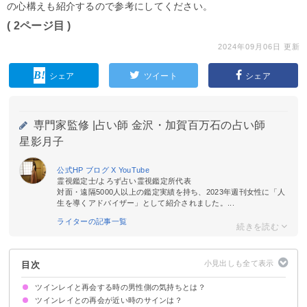
の心構えも紹介するので参考にしてください。
( 2ページ目 )
2024年09月06日 更新
シェア
ツイート
シェア
専門家監修 |
占い師 金沢・加賀百万石の占い師
星影月子
公式HP
ブログ
X
YouTube
霊視鑑定士/よろず占い霊視鑑定所代表
対面・遠隔5000人以上の鑑定実績を持ち、2023年週刊女性に「人
生を導くアドバイザー」として紹介されました。...
ライターの記事一覧
目次
ツインレイと再会する時の男性側の気持ちとは？
ツインレイとの再会が近い時のサインは？
ツインレイ女性の強い愛情に気づく
魂の使命を果たしたい
女性レイと話すのが怖い
自信が出て積極的になれる
無償の愛を知るようになる
優しい気持ちでいっぱいになる
スピリチュアルに目覚める
魂の成長の仕方次第では離れることがある