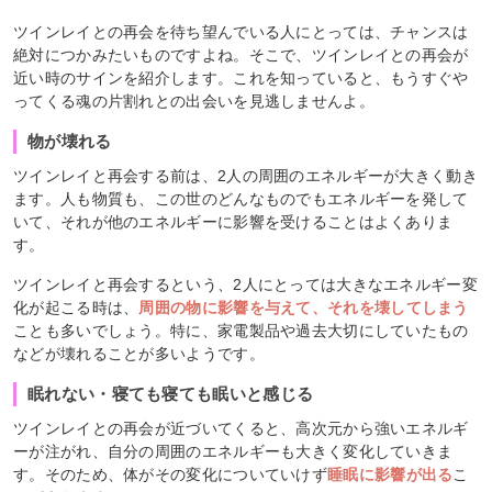
ツインレイとの再会を待ち望んでいる人にとっては、チャンスは
絶対につかみたいものですよね。そこで、ツインレイとの再会が
近い時のサインを紹介します。これを知っていると、もうすぐや
ってくる魂の片割れとの出会いを見逃しませんよ。
物が壊れる
ツインレイと再会する前は、2人の周囲のエネルギーが大きく動き
ます。人も物質も、この世のどんなものでもエネルギーを発して
いて、それが他のエネルギーに影響を受けることはよくありま
す。
ツインレイと再会するという、2人にとっては大きなエネルギー変
化が起こる時は、
周囲の物に影響を与えて、それを壊してしまう
ことも多いでしょう。特に、家電製品や過去大切にしていたもの
などが壊れることが多いようです。
眠れない・寝ても寝ても眠いと感じる
ツインレイとの再会が近づいてくると、高次元から強いエネルギ
ーが注がれ、自分の周囲のエネルギーも大きく変化していきま
す。そのため、体がその変化についていけず
睡眠に影響が出る
こ