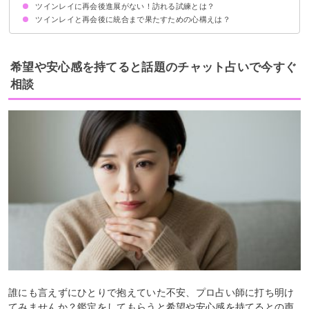
ツインレイに再会後進展がない！訪れる試練とは？
物が壊れる
眠れない・寝ても寝ても眠いと感じる
夢にツインレイが出てくる
体調不良になる
エンジェルナンバーを見るようになる
ツインレイと再会後に統合まで果たすための心構えは？
①統合前の闇
②ツインレイ男性の精神崩壊
③体調不良になる
④物理的に離れ離れになることも
精神的・経済的に相手から自立する
内面と向き合い魂の成長を目指す
相手への執着を手放す
ツインレイのことを全面的に信頼する
相手の価値観を尊重しつつ綿密なコミュニケーションを取る
希望や安心感を持てると話題のチャット占いで今すぐ
相談
誰にも言えずにひとりで抱えていた不安、プロ占い師に打ち明け
てみませんか？鑑定をしてもらうと希望や安心感を持てるとの声