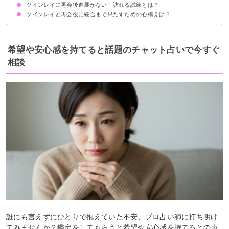
ツインレイに再会後進展がない！訪れる試練とは？
物が壊れる
眠れない・寝ても寝ても眠いと感じる
夢にツインレイが出てくる
体調不良になる
エンジェルナンバーを見るようになる
ツインレイと再会後に統合まで果たすための心構えは？
①統合前の闇
②ツインレイ男性の精神崩壊
③体調不良になる
④物理的に離れ離れになることも
精神的・経済的に相手から自立する
内面と向き合い魂の成長を目指す
相手への執着を手放す
ツインレイのことを全面的に信頼する
相手の価値観を尊重しつつ綿密なコミュニケーションを取る
希望や安心感を持てると話題のチャット占いで今すぐ
相談
誰にも言えずにひとりで抱えていた不安、プロ占い師に打ち明け
てみませんか？鑑定をしてもらうと希望や安心感を持てるとの声