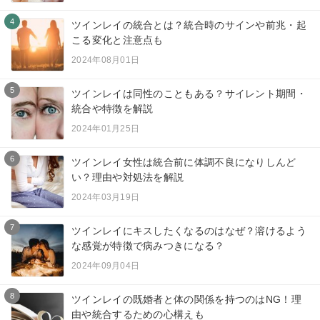
4
ツインレイの統合とは？統合時のサインや前兆・起
こる変化と注意点も
2024年08月01日
5
ツインレイは同性のこともある？サイレント期間・
統合や特徴を解説
2024年01月25日
6
ツインレイ女性は統合前に体調不良になりしんど
い？理由や対処法を解説
2024年03月19日
7
ツインレイにキスしたくなるのはなぜ？溶けるよう
な感覚が特徴で病みつきになる？
2024年09月04日
8
ツインレイの既婚者と体の関係を持つのはNG！理
由や統合するための心構えも