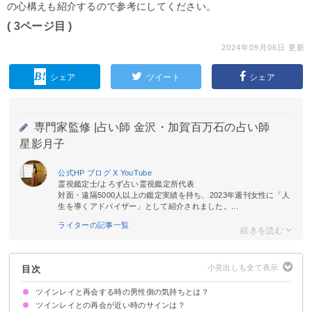
の心構えも紹介するので参考にしてください。
( 3ページ目 )
2024年09月06日 更新
シェア
ツイート
シェア
専門家監修 |
占い師 金沢・加賀百万石の占い師
星影月子
公式HP
ブログ
X
YouTube
霊視鑑定士/よろず占い霊視鑑定所代表
対面・遠隔5000人以上の鑑定実績を持ち、2023年週刊女性に「人
生を導くアドバイザー」として紹介されました。...
ライターの記事一覧
目次
ツインレイと再会する時の男性側の気持ちとは？
ツインレイとの再会が近い時のサインは？
ツインレイ女性の強い愛情に気づく
魂の使命を果たしたい
女性レイと話すのが怖い
自信が出て積極的になれる
無償の愛を知るようになる
優しい気持ちでいっぱいになる
スピリチュアルに目覚める
魂の成長の仕方次第では離れることがある