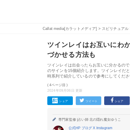
Callat media[カラットメディア]
>
スピリチュアル
ツインレイはお互いにわか
づかせる方法も
ツインレイは出会ったらお互いに分かるので
のサインを15個紹介します。ツインレイだ
時系列で紹介しているので参考にしてくださ
( 4ページ目 )
2024年09月06日 更新
シェア
ツイート
シェア
専門家監修 |
占い師 北の隠れ魔女ゆうこ
公式HP
ブログ
X
Instagram