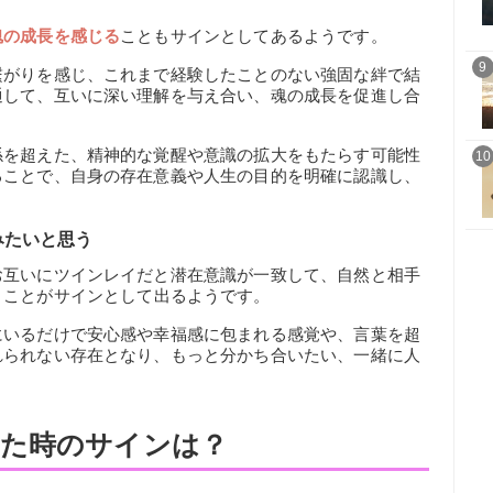
魂の成長を感じる
こともサインとしてあるようです。
9
繋がりを感じ、これまで経験したことのない強固な絆で結
通して、互いに深い理解を与え合い、魂の成長を促進し合
係を超えた、精神的な覚醒や意識の拡大をもたらす可能性
10
ることで、自身の存在意義や人生の目的を明確に認識し、
みたいと思う
お互いにツインレイだと潜在意識が一致して、自然と相手
う
ことがサインとして出るようです。
にいるだけで安心感や幸福感に包まれる感覚や、言葉を超
れられない存在となり、もっと分かち合いたい、一緒に人
た時のサインは？