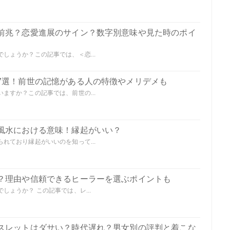
前兆？恋愛進展のサイン？数字別意味や見た時のポイ
しょうか？この記事では、＜恋...
7選！前世の記憶がある人の特徴やメリデメも
ますか？この記事では、前世の...
風水における意味！縁起がいい？
れており縁起がいいのを知って...
？理由や信頼できるヒーラーを選ぶポイントも
ょうか？ この記事では、レ...
スレットはダサい？時代遅れ？男女別の評判と着こな