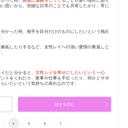
分かった時、
頻繁に連絡をしてくる
ことが多い傾向にあり
強い思いから、些細な日常のことでも共有したがり、常に
と分かった時、相手を自分だけのものにしたいという独占
す。
を嫉妬したりするなど、女性レイへの強い愛情の裏返しと
す。
レイだと分かると、
女性レイを幸せにしたいという一心
ゼントをくれたり、家事や仕事を手伝ったり、何かとサポ
もらいたいという気持ちの表れなのです。
続きを読む
4
5
6
7