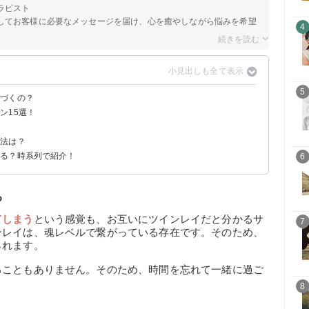
ラピスト
してお客様に必要なメッセージを届け、心を癒やしながら悩みを希望
4
5
気づくの？
ン15選！
い
方法は？
こる？時系列で紹介！
6
る
る
てしまう
という感覚も、お互いにツインレイだと分かるサ
7
ンレイは、魂レベルで繋がっている存在です。そのため、
られます。
ることもありません。そのため、時間を忘れて一緒に過ご
8