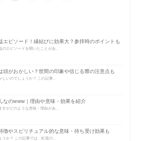
益エピソード！縁結びに効果大？参拝時のポイントも
のエピソードを聞いたことがあ...
は頭がおかしい？世間の印象や信じる際の注意点も
いのでしょうか？ この記事...
んなのwww｜理由や意味・効果を紹介
すがどのような意味・理由があ...
特徴やスピリチュアル的な意味・待ち受け効果も
か？ この記事では、虹龍の...