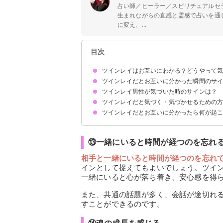
占い師／ヒーラー／スピリチュアルセ
生まれながらの直感と霊感で占いを通
に変え、...
目次
ツインレイはお互いにわかる？どうやって
ツインレイだとお互いに分かった瞬間のサイ
ツインレイだと気づくのは男性が先のケースが多
男性レイに追いかけられる形で女性も気付く
ツインレイ男性が気づいた時のサインは？
①偶然よく出会う
②同じ行動を取ることが多い
③よく目が合う
④懐かしい感覚を抱く
⑤一緒にいると居心地が良い
⑥誕生日が近い
⑦共通点が多い
⑧無償の愛を感じる
⑨テレパシーのような感覚がある
⑩体の異変を感じる
⑪夢に出てくる
⑫周囲の人から祝福される
⑬一緒にいると時間が経つのを忘れる
⑭魂の成長を感じる
⑮相手を必要として一緒に人生を歩みたいと思う
ツインレイだと気づく・気づかせるための
頻繁に連絡してくる
束縛が激しくなる
女性レイに尽くしてくる
じっと見つめてくる
ツインレイだとお互いに分かったら何が起
気付く方法①身体的な共通点が多いか探す
気付く方法②相手からのアプローチに敏感になる
気付かせる方法①積極的にアプローチする
気付かせる方法②テレパシーで気持ちを伝える
気付かせる方法③共通点が多いことをアピールす
①幸せな期間が訪れる
②試練が訪れサイレント期間に突入する
③再会し統合へと向かう
⑬一緒にいると時間が経つのを忘れ
相手と一緒にいると時間が経つのを忘れ
インとして捉えてもよいでしょう。ツイ
一緒にいると心が落ち着き、安心感を得
また、共通の話題が多く、会話が途切れ
すことができるのです。