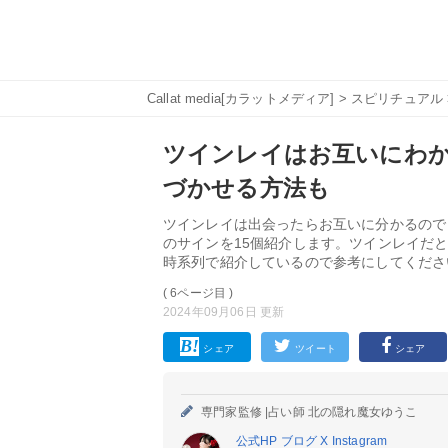
Callat media[カラットメディア]
>
スピリチュアル
ツインレイはお互いにわか
づかせる方法も
ツインレイは出会ったらお互いに分かるので
のサインを15個紹介します。ツインレイだ
時系列で紹介しているので参考にしてくださ
( 6ページ目 )
2024年09月06日 更新
シェア
ツイート
シェア
専門家監修 |
占い師 北の隠れ魔女ゆうこ
公式HP
ブログ
X
Instagram