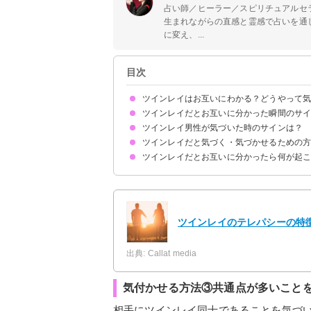
占い師／ヒーラー／スピリチュアルセ
生まれながらの直感と霊感で占いを通
に変え、...
目次
ツインレイはお互いにわかる？どうやって
ツインレイだとお互いに分かった瞬間のサイ
ツインレイだと気づくのは男性が先のケースが多
男性レイに追いかけられる形で女性も気付く
ツインレイ男性が気づいた時のサインは？
①偶然よく出会う
②同じ行動を取ることが多い
③よく目が合う
④懐かしい感覚を抱く
⑤一緒にいると居心地が良い
⑥誕生日が近い
⑦共通点が多い
⑧無償の愛を感じる
⑨テレパシーのような感覚がある
⑩体の異変を感じる
⑪夢に出てくる
⑫周囲の人から祝福される
⑬一緒にいると時間が経つのを忘れる
⑭魂の成長を感じる
⑮相手を必要として一緒に人生を歩みたいと思う
ツインレイだと気づく・気づかせるための
頻繁に連絡してくる
束縛が激しくなる
女性レイに尽くしてくる
じっと見つめてくる
ツインレイだとお互いに分かったら何が起
気付く方法①身体的な共通点が多いか探す
気付く方法②相手からのアプローチに敏感になる
気付かせる方法①積極的にアプローチする
気付かせる方法②テレパシーで気持ちを伝える
気付かせる方法③共通点が多いことをアピールす
①幸せな期間が訪れる
②試練が訪れサイレント期間に突入する
③再会し統合へと向かう
ツインレイのテレパシーの特
出典: Callat media
気付かせる方法③共通点が多いこと
相手にツインレイ同士であることを気づ