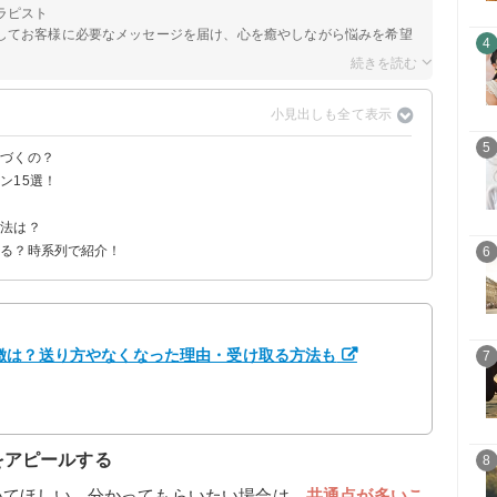
ラピスト
してお客様に必要なメッセージを届け、心を癒やしながら悩みを希望
4
5
気づくの？
ン15選！
い
方法は？
こる？時系列で紹介！
6
る
徴は？送り方やなくなった理由・受け取る方法も
7
をアピールする
8
いてほしい、分かってもらいたい場合は、
共通点が多いこ