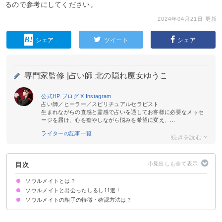
るので参考にしてください。
2024年04月21日 更新
シェア
ツイート
シェア
専門家監修 |
占い師 北の隠れ魔女ゆうこ
公式HP
ブログ
X
Instagram
占い師／ヒーラー／スピリチュアルセラピスト
生まれながらの直感と霊感で占いを通してお客様に必要なメッセ
ージを届け、心を癒やしながら悩みを希望に変え、...
ライターの記事一覧
目次
ソウルメイトとは？
ソウルメイトと出会ったしるし11選！
ソウルメイトの相手の特徴・確認方法は？
シンクロニシティが起こる
初対面でも出会ったことがあるような不思議な感覚がする
家族のような親密さを感じる
人生が大きく変わる
考え方や好きなものが同じ
一度離れても何度もまた出会う
偶然が重なった出会い方をする
本音で話すことができる
正反対の部分も受け入れられる
自分の個性がより強くなる
新しい価値観を学ぶ
誕生日が近い・名前が似ているなどの共通点が多いかどうか
直感的にソウルメイトだと感じるかどうか
一緒にいて自然体でいられるかどうか
吸い込まれそうな目をしているか
ほくろの位置や手の形が似ているかどうか