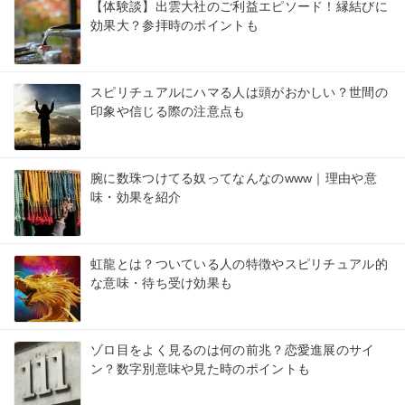
【体験談】出雲大社のご利益エピソード！縁結びに
効果大？参拝時のポイントも
スピリチュアルにハマる人は頭がおかしい？世間の
印象や信じる際の注意点も
腕に数珠つけてる奴ってなんなのwww｜理由や意
味・効果を紹介
虹龍とは？ついている人の特徴やスピリチュアル的
な意味・待ち受け効果も
ゾロ目をよく見るのは何の前兆？恋愛進展のサイ
ン？数字別意味や見た時のポイントも