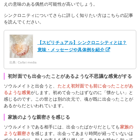
えの意味のある偶然の可能性が高いでしょう。
シンクロニティについてさらに詳しく知りたい方はこちらの記事
を読んでください。
【スピリチュアル】シンクロニシティとは？
意味・メッセージや具体例を紹介
出典: Callat media
初対面でも出会ったことがあるような不思議な感覚がする
ソウルメイトと出会うと、
たとえ初対面でも前に会ったことがあ
るような感覚
がします。初めて会ったはずなのに「懐かしい」と
感じるのです。この世とは別の次元で、魂が既に出会ったことが
あるからだといわれています。
家族のような親密さを感じる
ソウルメイトである相手には、出会ったばかりだとしても
家族の
ような親密さ
を感じます。出会ってあまり時間が経っていないは
ずの人なのに、知人や友人を通り越して、生まれた時から知って