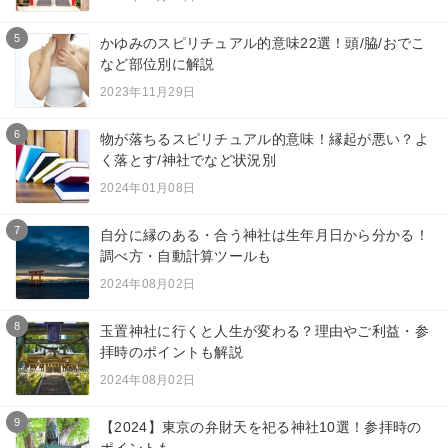
5
かゆみのスピリチュアル的意味22選！頭/脇/おでこ
など部位別に解説
2023年11月29日
6
物が落ちるスピリチュアル的意味！縁起が悪い？よ
く落とす/神社でなど状況別
2024年01月08日
7
自分に縁のある・合う神社は生年月日から分かる！
調べ方・自動計算ツールも
2024年08月02日
8
玉置神社に行くと人生が変わる？理由やご利益・参
拝時のポイントも解説
2024年08月02日
9
【2024】東京の弁財天を祀る神社10選！参拝時の
ポイントも