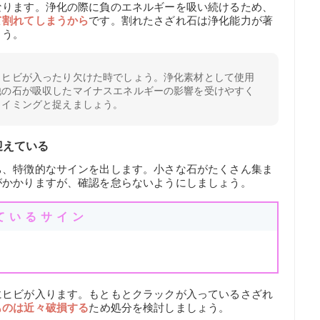
なります。浄化の際に負のエネルギーを吸い続けるため、
て割れてしまうから
です。割れたさざれ石は浄化能力が著
ょう。
、ヒビが入ったり欠けた時でしょう。浄化素材として使用
他の石が吸収したマイナスエネルギーの影響を受けやすく
タイミングと捉えましょう。
迎えている
ち、特徴的なサインを出します。小さな石がたくさん集ま
がかかりますが、確認を怠らないようにしましょう。
ているサイン
き
にヒビが入ります。もともとクラックが入っているさざれ
ものは近々破損する
ため処分を検討しましょう。