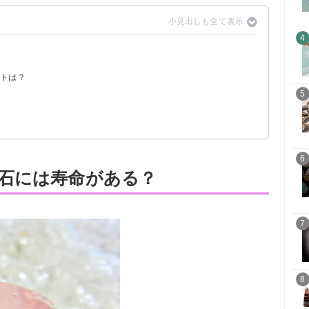
4
？
ントは？
5
6
石には寿命がある？
7
8