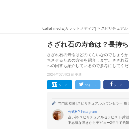
Callat media[カラットメディア]
>
スピリチュアル
さざれ石の寿命は？長持
さざれ石の寿命はどのくらいなのでしょうか
ちさせるための方法を紹介します。さざれ石
への回答も紹介しているので参考にしてくだ
2024年07月02日 更新
シェア
ツイート
シェア
専門家監修 |
スピリチュアルカウンセラー 癒
公式HP
Instagram
占い師/スピリチュアルセラピスト/縁
不思議な導きからデビュー2年半で約50