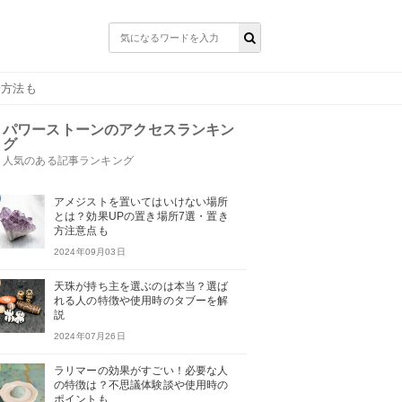
分方法も
パワーストーンのアクセスランキン
グ
人気のある記事ランキング
アメジストを置いてはいけない場所
とは？効果UPの置き場所7選・置き
方注意点も
2024年09月03日
天珠が持ち主を選ぶのは本当？選ば
れる人の特徴や使用時のタブーを解
説
2024年07月26日
ラリマーの効果がすごい！必要な人
の特徴は？不思議体験談や使用時の
ポイントも