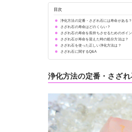
目次
浄化方法の定番・さざれ石には寿命がある
さざれ石の寿命はどのくらい？
さざれ石の寿命を長持ちさせるためのポイ
寿命は「石が割れるまで」
浄化効果が落ちてきた場合も寿命を迎えている
さざれ石が寿命を迎えた時の処分方法は？
さざれ石自体も2週間に1回は浄化する
丁寧に扱う
さざれ石を使った正しい浄化方法は？
①土に還す
②神社・お寺で供養する
③不燃ゴミで捨てる
浄化してから処分しよう
さざれ石に関するQ&A
パワーストーンの浄化に使用する場合
空間の浄化に使用する場合
さざれ石は違う種類同士を混ぜて大丈夫？
さざれ石を持ち歩くのはOK？
浄化方法の定番・さざれ