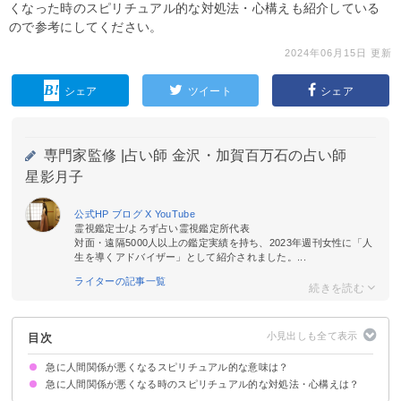
くなった時のスピリチュアル的な対処法・心構えも紹介している
ので参考にしてください。
2024年06月15日 更新
シェア
ツイート
シェア
専門家監修 |
占い師 金沢・加賀百万石の占い師
星影月子
公式HP
ブログ
X
YouTube
霊視鑑定士/よろず占い霊視鑑定所代表
対面・遠隔5000人以上の鑑定実績を持ち、2023年週刊女性に「人
生を導くアドバイザー」として紹介されました。...
ライターの記事一覧
目次
急に人間関係が悪くなるスピリチュアル的な意味は？
急に人間関係が悪くなる時のスピリチュアル的な対処法・心構えは？
①魂レベルが上昇しているサイン
②波動が上昇している
③人生の転機が訪れるサイン
④前世からのカルマの影響
⑤悪縁のサイン
人間関係の断捨離をする
自身の内面の成長にフォーカスする
関係が悪化した原因が自分にないか内省する
瞑想をして自分の心身を整える