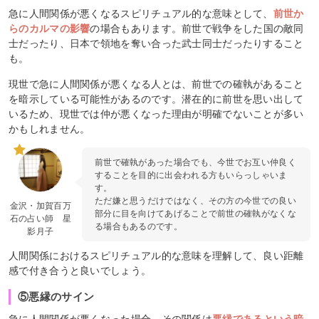
急に人間関係が悪くなるスピリチュアル的な意味として、
前世か
らのカルマの影響
の場合もあります。前世で戦争をした国の敵同
士だったり、日本で領地を奪い合った武士同士だったりすること
も。
現世で急に人間関係が悪くなる人とは、前世での確執があること
を暗示している可能性があるのです。潜在的に前世を思い出して
いるため、現世では仲が悪くなった理由が明確でないことが多い
かもしれません。
前世で確執があった場合でも、今世でお互い仲良く
することを目的に出会われる方もいらっしゃいま
す。
ただ嫌と思うだけではなく、その方の今世での良い
金沢・加賀百万
部分に目を向けてあげることで前世の確執がなくな
石の占い師 星
る場合もあるのです。
影月子
人間関係におけるスピリチュアル的な意味を理解して、良い距離
感で付き合うと良いでしょう。
⑤悪縁のサイン
急に人間関係が悪くなった場合、その関係は
悪縁であるという暗