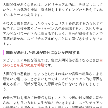
人間関係が悪くなるのは、スピリチュアル的に、先延ばしにして
いたことの勉強や掃除、断捨離をするタイミングだと教えてくれ
ているケースもあります。
今後の目標を書き出したウィッシュリストを作成するのもおすす
めです。目標を書くノートやペンの色を意識すると、スピリチュ
アル的なパワーがさらに高まるでしょう。自分が成長することで
直感が磨かれ、スピリチュアル的なことにも気づきやすくなりま
すよ。
関係が悪化した原因が自分にないか内省する
スピリチュアル的な視点では、急に人間関係が悪くなるときは
自
分のことを見つめ直す時期
です。
人間関係の悪化は、ちょっとしたすれ違いや言動の粗暴さによる
勘違いで起こることが多いものです。スピリチュアル的な原因を
考える前に、関係が悪化した原因が自分にないか内省しましょ
う。
自分の言動を省みて改善点を探すことで、今後の対人関係に活か
され、より良い方向に人生が進んでいきますよ。スピリチュアル
な暗示がある場合は、その後すぐに新しい人間関係が構築される