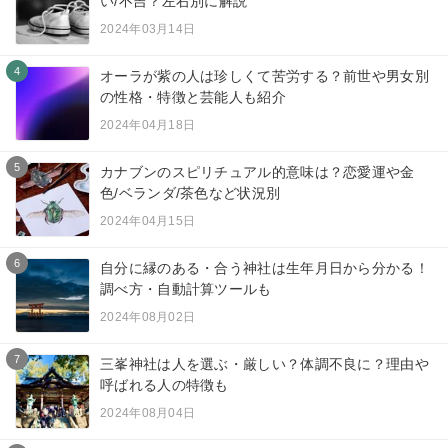
い/不吉？左右別に解説
2024年03月14日
4
オーラが紫の人は珍しくて苦労する？前世や男女別
の性格・特徴と芸能人も紹介
2024年04月18日
5
カナブンのスピリチュアル的意味は？恋愛運や金
色/ベランダ/茶色など状況別
2024年04月15日
6
自分に縁のある・合う神社は生年月日から分かる！
調べ方・自動計算ツールも
2024年08月02日
7
三峯神社は人を選ぶ・厳しい？体調不良に？理由や
呼ばれる人の特徴も
2024年08月04日