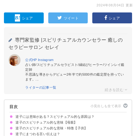
2024年08月04日 更新
シェア
ツイート
シェア
専門家監修 |
スピリチュアルカウンセラー 癒しの
セラピーサロン セレイ
公式HP
Instagram
占い師/スピリチュアルセラピスト/縁結びヒーラー/ツインレイ鑑
定師
不思議な導きからデビュー2年半で約5000件の鑑定歴を持ってい
ます。...
ライターの記事一覧
目次
逆子には意味がある？スピリチュアル的な原因は？
逆子のスピリチュアル的な意味【母親】
逆子には母親・子供のそれぞれにスピリチュアル的な意味がある
逆子のスピリチュアル的な意味・特徴【子供】
①母親がかまってあげるべき
②母親に元気がない
③母親がストレスを感じている
逆子にまつわる言い伝えは？
①幸せな状態で生まれる子
②自由な性格の子
③賢い子