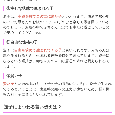
①幸せな状態で生まれる子
逆子は、
幸運を得てこの世に来た子
といわれます。快適で居心地
のいいお母さんのお腹の中で、のびのびと楽しく動き回っている
のでしょう。お腹の中で赤ちゃんはとても幸せに過ごしているの
で安心してくださいね。
②自由な性格の子
逆子は
自由を求めて生まれてくる子
ともいわれます。赤ちゃんは
親や生まれるとき、生まれる体勢を自分で選んでいます。逆子に
なるという選択は、赤ちゃんの自由な意思の表れと捉えられるで
しょう。
③賢い子
賢い子
といわれるのも、逆子の子の特徴の1つです。逆子で生まれ
てくるということは、出産時の頭への圧力が少ないため、賢く機
転の利く子に育つといわれています。
逆子にまつわる言い伝えは？