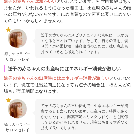
逆子の赤ちゃんは頭がいい
といわれています。科学的根拠はあり
ませんが、いわれるようになった理由は、出産時の赤ちゃんの頭
への圧力が少ないからです。ほめ言葉なので素直に受け止めてい
くのもいいかもしれませんね。
逆子の赤ちゃんのスピリチュアルな意味は、頭が良
くなると言われています。そして、自らの道を、切
り開く力や柔軟性、使命達成のために、強い意志も
持っているとも考えられています。
癒しのセラピー
サロン セレイ
逆子の赤ちゃんの出産時にはエネルギー消費が激しい
逆子の赤ちゃんの出産時にはエネルギー消費が激しい
といわれて
います。現在では出産間近になっても逆子の場合は、ほとんどの
場合が帝王切開になります。
逆子の赤ちゃんの言い伝えで、生命エネルギーが消
費するとも言われています。出産時に、時間が多く
かかりやすく、酸素不足のリスクも伴うことも関係
しているのかもしれません。現在はあまり大差なく
癒しのセラピー
捉えて良いでしょう。
サロン セレイ