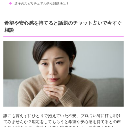
逆子のスピリチュアル的な対処法は？
逆子の赤ちゃんは頭がいい
逆子の赤ちゃんの出産時にはエネルギー消費が激しい
妊婦が高いところのものを取ると逆子になる
①無理に直さないで尊重してあげる
②前向きに愛情を持って育てる
希望や安心感を持てると話題のチャット占いで今すぐ
相談
誰にも言えずにひとりで抱えていた不安、プロ占い師に打ち明け
てみませんか？鑑定をしてもらうと希望や安心感を持てるとの声