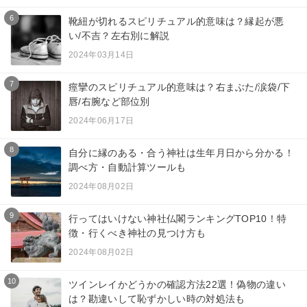
6
靴紐が切れるスピリチュアル的意味は？縁起が悪
い/不吉？左右別に解説
2024年03月14日
7
痙攣のスピリチュアル的意味は？右まぶた/涙袋/下
唇/右腕など部位別
2024年06月17日
8
自分に縁のある・合う神社は生年月日から分かる！
調べ方・自動計算ツールも
2024年08月02日
9
行ってはいけない神社仏閣ランキングTOP10！特
徴・行くべき神社の見つけ方も
2024年08月02日
10
ツインレイかどうかの確認方法22選！偽物の違い
は？勘違いして恥ずかしい時の対処法も