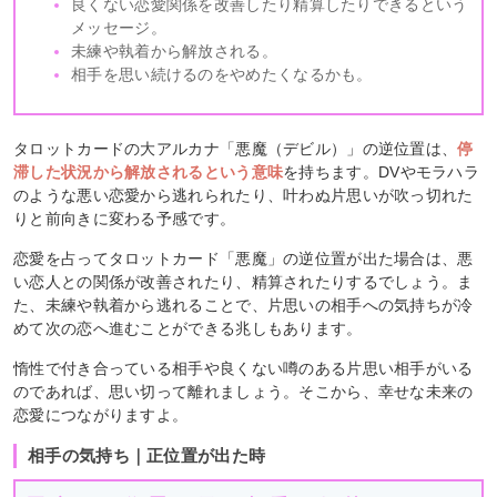
良くない恋愛関係を改善したり精算したりできるという
メッセージ。
未練や執着から解放される。
相手を思い続けるのをやめたくなるかも。
タロットカードの大アルカナ「悪魔（デビル）」の逆位置は、
停
滞した状況から解放されるという意味
を持ちます。DVやモラハラ
のような悪い恋愛から逃れられたり、叶わぬ片思いが吹っ切れた
りと前向きに変わる予感です。
恋愛を占ってタロットカード「悪魔」の逆位置が出た場合は、悪
い恋人との関係が改善されたり、精算されたりするでしょう。ま
た、未練や執着から逃れることで、片思いの相手への気持ちが冷
めて次の恋へ進むことができる兆しもあります。
惰性で付き合っている相手や良くない噂のある片思い相手がいる
のであれば、思い切って離れましょう。そこから、幸せな未来の
恋愛につながりますよ。
相手の気持ち｜正位置が出た時