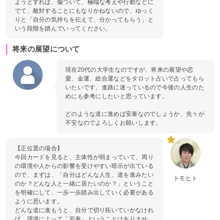
ようとすれば、傷ついて、極端な考えや行動などに
でて、敵対することにもなりかねないので、ゆっく
りと「自分の気持ちを伝えて、分かってもらう」と
いう段階を踏んでいってください。
将来の展望について
現在20代の大学生なのですが、将来の展望や恋
愛、金運、総合運などをタロット占いで占ってもら
いたいです。進路に迷っているので今後の人生のた
めにも参考にしたいと思っています。
どのような道に進めば安泰なのでしょうか、先々が
不安なのでよろしくお願いします。
【正位置の場合】
今回カードを見ると、主体性が弱まっていて、周り
の環境や人からの影響を受けやすい暗示が出ている
ので、まずは、「自分はどんな人生、道を進みたい
トモヒト
のか？どんな人と一緒に居たいのか？」ということ
を明確にして、一歩一歩踏み出していく必要がある
ように思います。
どんな道に進もうと、自分で切り拓いていかなけれ
ば、環境によって「安泰」ということはありませ