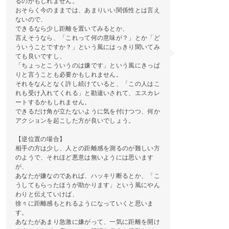
るのかもしれません。
おそらく今のままでは、あまりいい関係性とは言え
ないので、
できるなら少し距離を置いてみるとか、
言えそうなら、「これって何の意味が？」とか「ど
ういうことですか？」という風にはっきり聞いてみ
ても良いですし、
「ちょっとこういうのは嫌です」という風にきっぱ
りと言うことも必要かもしれません。
それをなんとなく許し続けていると、「この人はこ
れも受け入れてくれる」と勘違いされて、エスカレ
ートするかもしれません。
できるだけ角が立たないように気を付けつつ、何か
アクションを起こした方が良いでしょう。
【逆位置の場合】
相手の方は少し、人との距離感を測るのが難しい方
のようで、それほど悪意は無いようには思います
が、
あなたが嫌なのであれば、ハッキリ断るとか、「こ
うしてもらったほうが助かります」という風にやん
わりと伝えていけば、
徐々に距離感もとれるようになっていくと思いま
す。
あなたがあまり急激に嫌がって、一気に距離を開け