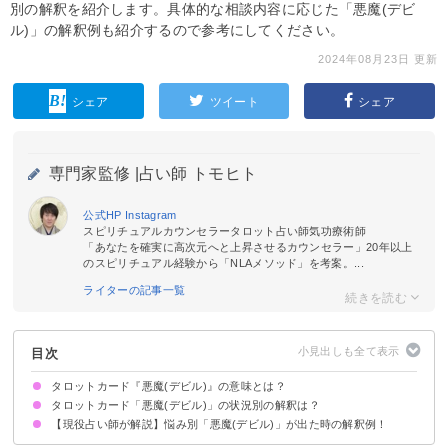
別の解釈を紹介します。具体的な相談内容に応じた「悪魔(デビ
ル)」の解釈例も紹介するので参考にしてください。
2024年08月23日 更新
シェア
ツイート
シェア
専門家監修 |
占い師 トモヒト
公式HP
Instagram
スピリチュアルカウンセラータロット占い師気功療術師
「あなたを確実に高次元へと上昇させるカウンセラー」20年以上
のスピリチュアル経験から「NLAメソッド」を考案。...
ライターの記事一覧
目次
タロットカード『悪魔(デビル)』の意味とは？
タロットカード「悪魔(デビル)」の状況別の解釈は？
絵柄の示す意味
正位置が出た時の基本的な意味・解釈
逆位置が出た時の基本的な意味・解釈
【現役占い師が解説】悩み別「悪魔(デビル)」が出た時の解釈例！
恋愛｜正位置が出た時
恋愛｜逆位置が出た時
相手の気持ち｜正位置が出た時
相手の気持ち｜逆位置が出た時
復縁｜正位置が出た時
復縁｜逆位置が出た時
片思いの未来｜正位置が出た時
片思いの未来｜逆位置が出た時
仕事｜正位置が出た時
仕事｜逆位置が出た時
人間関係｜正位置が出た時
人間関係｜逆位置が出た時
金運｜正位置が出た時
金運｜逆位置が出た時
友人との関係について
将来の展望について
彼女との復縁について