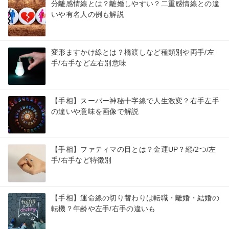
分離感情線とは？離婚しやすい？二重感情線との違
いや有名人の例も解説
変形ますかけ線とは？橋渡しなど種類別や両手/左
手/右手など左右別意味
【手相】スーパー神秘十字線で人生激変？右手左手
の違いや意味を画像で解説
【手相】ファティマの目とは？金運UP？縦/2つ/左
手/右手など特徴別
【手相】運命線の切り替わりは転職・離婚・結婚の
転機？年齢や左手/右手の違いも