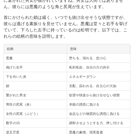
に繋がれた男女が描かれていますね。男女は人間ではありませ
ん。彼らには悪魔のような角と尻尾が生えています。
首にかけられた鎖は緩く、いつでも抜け出せそうな状態ですが、
彼らは逃げる素振りを見せていません。悪魔は堂々と右手を挙げ
ていて、下ろした左手に持っているのは松明です。以下では、こ
れらの絵柄の意味を説明します。
絵柄
意味
悪魔
堕ちる、溺れる、怠け心
掲げた右手
私利私欲、自分の力の誇示
下を向いた炎
エネルギーダウン
鎖
支配、囚われる、自立心の欠如
繋がれた男女
欲望や快楽から抜け出せない状態
男性の尻尾（炎）
本能の誘惑に負ける
女性の尻尾（ぶどう）
金品などの物質的な誘惑に負ける
数字の15
調和させようとする力、押し付ける
逆五芒星
悪魔の象徴、現実逃避