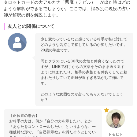
タロットカードの大アルカナ「悪魔（デビル）」が出た時はどの
ような解釈ができるでしょうか。ここでは、悩み別に現役の占い
師が解釈の例を解説します。
友人との関係について
少し変わっているなと感じている相手が私に対して
どのような気持ちで接しているのか知りたいです。
20歳の学生です。
同じクラスにいる30代の女性と仲良くなったので
すが、LINEで相手からの文章をそのまま送り返す
ように頼まれたり、相手の家族とも仲良くしてと頼
まれたりしていて距離が近すぎる気がして怖いで
す。
どのような意図なのか占ってもらえないでしょう
か？
【正位置の場合】
お相手の方は、何か「自分の力を示したい」とか
「あなたをコントロールしたい」というような、一
種独特な形で、「自己顕示欲」を満たそうとしてい
トモヒト