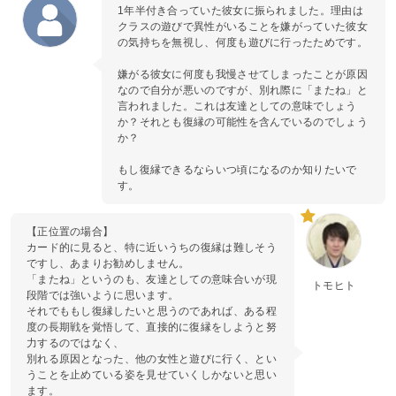
1年半付き合っていた彼女に振られました。理由は
クラスの遊びで異性がいることを嫌がっていた彼女
の気持ちを無視し、何度も遊びに行ったためです。
嫌がる彼女に何度も我慢させてしまったことが原因
なので自分が悪いのですが、別れ際に「またね」と
言われました。これは友達としての意味でしょう
か？それとも復縁の可能性を含んでいるのでしょう
か？
もし復縁できるならいつ頃になるのか知りたいで
す。
【正位置の場合】
カード的に見ると、特に近いうちの復縁は難しそう
ですし、あまりお勧めしません。
「またね」というのも、友達としての意味合いが現
トモヒト
段階では強いように思います。
それでももし復縁したいと思うのであれば、ある程
度の長期戦を覚悟して、直接的に復縁をしようと努
力するのではなく、
別れる原因となった、他の女性と遊びに行く、とい
うことを止めている姿を見せていくしかないと思い
ます。