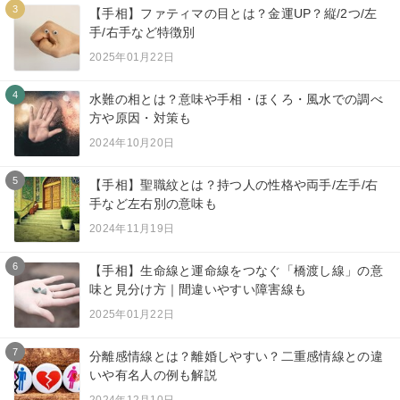
3
【手相】ファティマの目とは？金運UP？縦/2つ/左
手/右手など特徴別
2025年01月22日
4
水難の相とは？意味や手相・ほくろ・風水での調べ
方や原因・対策も
2024年10月20日
5
【手相】聖職紋とは？持つ人の性格や両手/左手/右
手など左右別の意味も
2024年11月19日
6
【手相】生命線と運命線をつなぐ「橋渡し線」の意
味と見分け方｜間違いやすい障害線も
2025年01月22日
7
分離感情線とは？離婚しやすい？二重感情線との違
いや有名人の例も解説