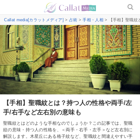
Callat media[カラットメディア]
>
占術
>
手相・人相
> 【手相】聖職紋
【手相】聖職紋とは？持つ人の性格や両手/左
手/右手など左右別の意味も
聖職紋とはどのような手相なのでしょうか？この記事では、聖職
紋の意味・持つ人の性格を、＜両手・右手・左手＞など左右別に
解説します。木星丘にある格子紋など、聖職紋と間違えやすい手