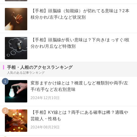
【手相】頭脳線（知能線）が切れてる意味は？2本
枝分かれ/左手/上など状況別
【手相】頭脳線が長い意味は？下向き/まっすぐ/枝
分かれ/月丘など特徴別
手相・人相のアクセスランキング
人気のある記事ランキング
1
変形ますかけ線とは？橋渡しなど種類別や両手/左
手/右手など左右別意味
2024年12月10日
2
【手相】KY線とは？両手にある確率は稀？適職や
芸能人・性格も
2024年08月29日