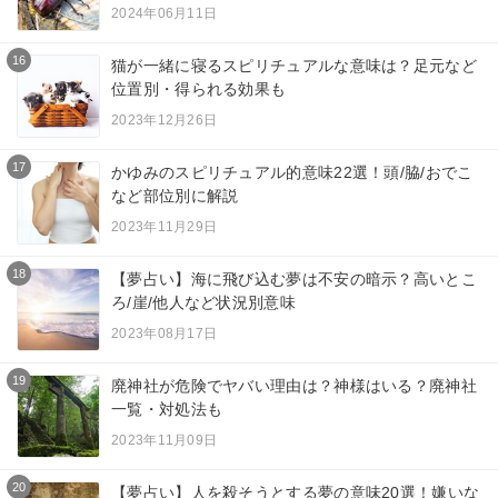
2024年06月11日
16
猫が一緒に寝るスピリチュアルな意味は？足元など
位置別・得られる効果も
2023年12月26日
17
かゆみのスピリチュアル的意味22選！頭/脇/おでこ
など部位別に解説
2023年11月29日
18
【夢占い】海に飛び込む夢は不安の暗示？高いとこ
ろ/崖/他人など状況別意味
2023年08月17日
19
廃神社が危険でヤバい理由は？神様はいる？廃神社
一覧・対処法も
2023年11月09日
20
【夢占い】人を殺そうとする夢の意味20選！嫌いな