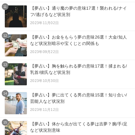
11
【夢占い】通り魔の夢の意味17選！襲われる/ナイ
フ/逃げるなど状況別
2023年11月02日
12
【夢占い】お金をもらう夢の意味26選！大金/知人
など状況別暗示や宝くじとの関係も
2023年09月22日
13
【夢占い】胸を触られる夢の意味17選！揉まれる/
乳首/彼氏など状況別
2023年10月30日
14
【夢占い】夢に出てくる男の意味15選！知り合い/
芸能人など状況別
2023年11月12日
15
【夢占い】体から虫が出てくる夢は吉夢？腕/手/足
など状況別意味