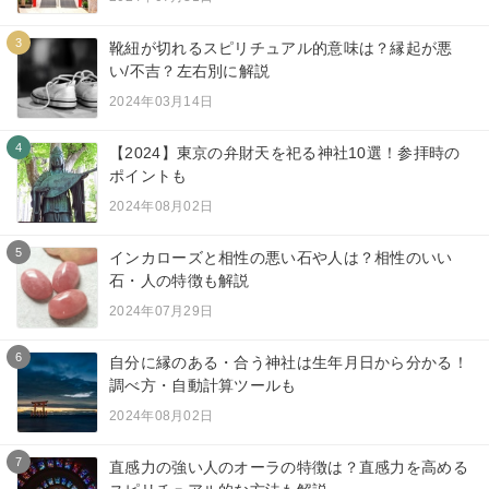
3
靴紐が切れるスピリチュアル的意味は？縁起が悪
い/不吉？左右別に解説
2024年03月14日
4
【2024】東京の弁財天を祀る神社10選！参拝時の
ポイントも
2024年08月02日
5
インカローズと相性の悪い石や人は？相性のいい
石・人の特徴も解説
2024年07月29日
6
自分に縁のある・合う神社は生年月日から分かる！
調べ方・自動計算ツールも
2024年08月02日
7
直感力の強い人のオーラの特徴は？直感力を高める