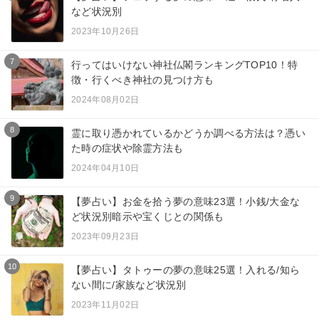
など状況別
2023年10月26日
7
行ってはいけない神社仏閣ランキングTOP10！特
徴・行くべき神社の見つけ方も
2024年08月02日
8
霊に取り憑かれているかどうか調べる方法は？憑い
た時の症状や除霊方法も
2024年04月10日
9
【夢占い】お金を拾う夢の意味23選！小銭/大金な
ど状況別暗示や宝くじとの関係も
2023年09月23日
10
【夢占い】タトゥーの夢の意味25選！入れる/知ら
ない間に/家族など状況別
2023年11月02日