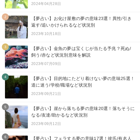
2024年04月28日
2
【夢占い】お化け屋敷の夢の意味23選！異性/引き
返す/追いかけられるなど状況別
2023年10月18日
3
【夢占い】金魚の夢は宝くじが当たる予兆？死ぬ/
飼う/赤など状況別意味を解説
2023年07月09日
4
【夢占い】目的地にたどり着けない夢の意味25選！
道に迷う/学校/職場など状況別
2023年09月21日
5
【夢占い】崖から落ちる夢の意味20選！落ちそうに
なる/友達/助かるなど状況別
2023年09月12日
6
【夢占い】フェラする夢の意味17選！彼氏/有名人