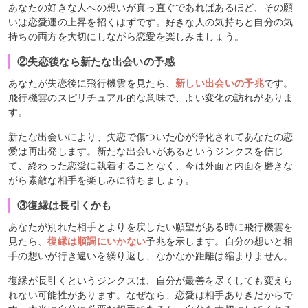
あなたの好きな人への想いが真っ直ぐであればあるほど、その願
いは恋愛運の上昇を招くはずです。好きな人の気持ちと自分の気
持ちの両方を大切にしながら恋愛を楽しみましょう。
②失恋後なら新たな出会いの予感
あなたが失恋後に飛行機雲を見たら、
新しい出会いの予兆
です。
飛行機雲のスピリチュアル的な意味で、よい変化の訪れがありま
す。
新たな出会いにより、失恋で傷ついた心が浄化されてあなたの恋
愛は再出発します。新たな出会いがあるというジンクスを信じ
て、終わった恋愛に執着することなく、今は外面と内面を磨きな
がら素敵な相手を楽しみに待ちましょう。
③復縁は長引くかも
あなたが別れた相手とよりを戻したい願望がある時に飛行機雲を
見たら、
復縁は順調にいかない
予兆を示します。自分の想いと相
手の想いが行き違いを繰り返し、なかなか距離は縮まりません。
復縁が長引くというジンクスは、自分が最善を尽くしても変えら
れない可能性があります。なぜなら、恋愛は相手ありきだからで