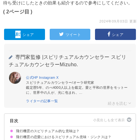
待ち受けにしたときの効果も紹介するので参考にしてください。
( 2ページ目 )
2024年09月03日 更新
シェア
ツイート
シェア
専門家監修 |
スピリチュアルカウンセラー スピリ
チュアルカウンセラーMizuho.
公式HP
Instagram
X
スピリチュアルカウンセラー/オーラ研究家
鑑定歴5年、のべ4000人以上を鑑定。愛と平和の世界をモットー
に、世界中の人が、光に包まれ、...
ライターの記事一覧
目次
飛行機雲のスピリチュアル的な意味は？
飛行機雲の恋愛におけるスピリチュアル意味・ジンクスは？
①状況が変化する暗示
②運気上昇のサイン
③疲労やストレスのサイン
よく見る場合は運気好調のサイン
状況別に暗示が決まる