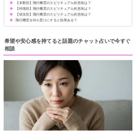
【本数別】飛行機雲のスピリチュアル的意味は？
①お願い事をしたら恋愛成就する
②失恋後なら新たな出会いの予感
③復縁は長引くかも
【特徴別】飛行機雲のスピリチュアル的意味は？
飛行機雲が1本の時のスピリチュアル的意味
飛行機雲が2本の時のスピリチュアル的意味
飛行機雲が3本の時のスピリチュアル的意味
飛行機雲が4本の時のスピリチュアル的意味
飛行機雲が5本の時のスピリチュアル的意味
飛行機雲がたくさんある時のスピリチュアル的意味
【状況別】飛行機雲のスピリチュアル的意味は？
飛行機雲が交差している時のスピリチュアル的意味
飛行機雲が縦の時のスピリチュアル的意味
飛行機雲が横一直線の時のスピリチュアル的意味
飛行機雲が斜めの時のスピリチュアル的意味
飛行機雲を待ち受けにすると効果ある？
夜に飛行機雲を見るスピリチュアル的意味
月と飛行機雲を見るスピリチュアル的意味
神社で飛行機雲を見るスピリチュアル的意味
飛行機雲の消滅を見るスピリチュアル的意味
飛行機雲と彩雲を見るスピリチュアル的意味
夕焼けに飛行機雲を見るスピリチュアル的意味
対人運がUPする
希望や安心感を持てると話題のチャット占いで今すぐ
相談